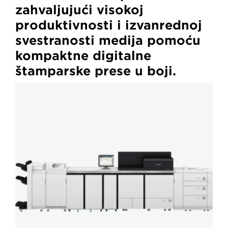
zahvaljujući visokoj
produktivnosti i izvanrednoj
svestranosti medija pomoću
kompaktne digitalne
štamparske prese u boji.
imagePRESS
V1350