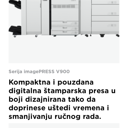
Serija imagePRESS V900
Kompaktna i pouzdana
digitalna štamparska presa u
boji dizajnirana tako da
doprinese uštedi vremena i
smanjivanju ručnog rada.
imagePRESS