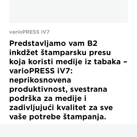
varioPRESS iV7
Predstavljamo vam B2
inkdžet štamparsku presu
koja koristi medije iz tabaka –
varioPRESS iV7:
neprikosnovena
produktivnost, svestrana
podrška za medije i
zadivljujući kvalitet za sve
vaše potrebe štampanja.