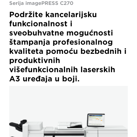
Serija imagePRESS C270
Podržite kancelarijsku
funkcionalnost i
sveobuhvatne mogućnosti
štampanja profesionalnog
kvaliteta pomoću bezbednih i
produktivnih
višefunkcionalnih laserskih
A3 uređaja u boji.
Serija
imagePRESS
V900