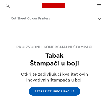
Canon Logo, back to h
Cut Sheet Colour Printers
Uključ
trag
Canon
Rešenja i usluge
Poslovni proizvodi
PROIZVODNI I KOMERCIJALNI ŠTAMPAČI
Tabak
Proizvodno štampanje
Štampači u boji
Otkrijte zadivljujući kvalitet ovih
inovativnih štampača u boji
ZATRAŽITE INFORMACIJE