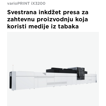
varioPRINT iX3200
Svestrana inkdžet presa za
zahtevnu proizvodnju koja
koristi medije iz tabaka
varioPRESS
iV7