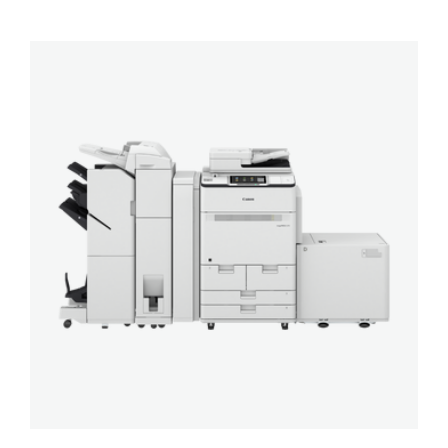
imagePRESS
C270
Series