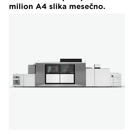
milion A4 slika mesečno.
CanonVPiX_340x340_for_categorypages_1234987643