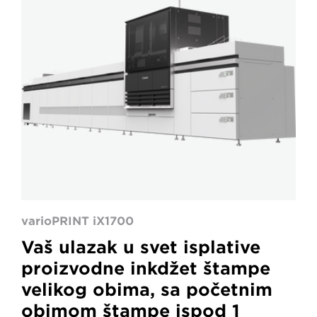
varioPRINT iX1700
Vaš ulazak u svet isplative
proizvodne inkdžet štampe
velikog obima, sa početnim
obimom štampe ispod 1