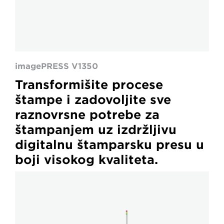
imagePRESS V1350
Transformišite procese
štampe i zadovoljite sve
raznovrsne potrebe za
štampanjem uz izdržljivu
digitalnu štamparsku presu u
boji visokog kvaliteta.
varioPRINT
iX1700