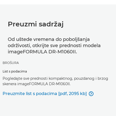
Preuzmi sadržaj
Od uštede vremena do poboljšanja
održivosti, otkrijte sve prednosti modela
imageFORMULA DR-M1060II.
BROŠURA
List s podacima
Pogledajte sve prednosti kompaktnog, pouzdanog i brzog
skenera imageFORMULA DR-M1060II.
Preuzmite list s podacima [pdf, 2095 kb]
