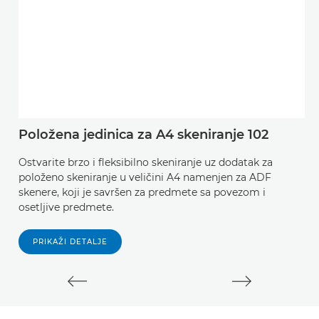
Položena jedinica za A4 skeniranje 102
C
Ostvarite brzo i fleksibilno skeniranje uz dodatak za
E
položeno skeniranje u veličini A4 namenjen za ADF
p
skenere, koji je savršen za predmete sa povezom i
pr
osetljive predmete.
PRIKAŽI DETALJE