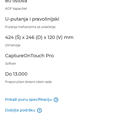
80 listova
ADF kapacitet
U-putanja i pravolinijski
Putanja mehanizma za uvlačenje
424 (Š) x 246 (D) x 120 (V) mm
Dimenzije
CaptureOnTouch Pro
Softver
Do 13.000
Preporučeni dnevni obim rada
Prikaži punu specifikaciju

Dobijte podršku
