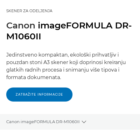
SKENER ZA ODELJENJA
Canon
imageFORMULA DR-
M1060II
Jedinstveno kompaktan, ekološki prihvatljiv i
pouzdan stoni A3 skener koji doprinosi kreiranju
glatkih radnih procesa i snimanju više tipova i
formata dokumenata.
ZATRAŽITE INFORMACIJE
Canon imageFORMULA DR-M1060II
Toggle breadcrumbs
Pregled