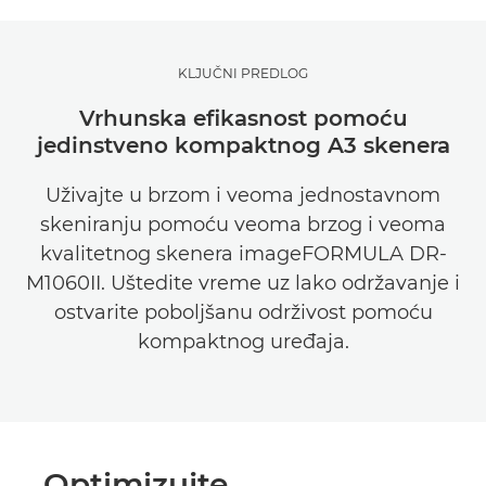
KLJUČNI PREDLOG
Vrhunska efikasnost pomoću
jedinstveno kompaktnog A3 skenera
Uživajte u brzom i veoma jednostavnom
skeniranju pomoću veoma brzog i veoma
kvalitetnog skenera imageFORMULA DR-
M1060II. Uštedite vreme uz lako održavanje i
ostvarite poboljšanu održivost pomoću
kompaktnog uređaja.
Optimizujte