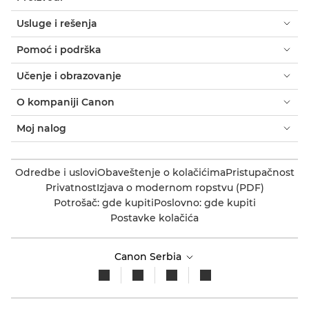
Usluge i rešenja
Pomoć i podrška
Učenje i obrazovanje
O kompaniji Canon
Moj nalog
Odredbe i uslovi
Obaveštenje o kolačićima
Pristupačnost
Privatnost
Izjava o modernom ropstvu (PDF)
Potrošač: gde kupiti
Poslovno: gde kupiti
Postavke kolačića
Canon Serbia