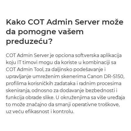
Kako COT Admin Server može
da pomogne vašem
preduzeću?
COT Admin Server je opciona softverska aplikacija
koju IT timovi mogu da koriste u kombinaciji sa
COT Admin Tool, za daljinsko podešavanje i
upravljanje umreženim skenerima Canon DR-S150,
profilima korisničkih zadataka i radnim procesima
skeniranja, odnosno za dodavanje bezbednosti i
funkcija obrade slike. U okruženjima sa više uređaja
to može značajno da smanji operativne troškove,
uz veću efikasnost i kontrolu.