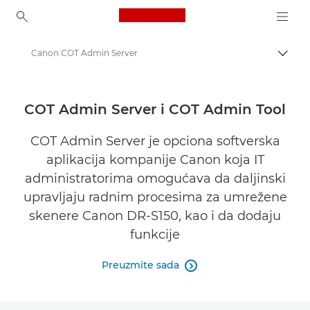
Canon Logo, back to ho
Canon COT Admin Server
Uključ
Canon
Rešenja i usluge
COT Admin Server i COT Admin Tool
Poslovni proizvodi
COT Admin Server je opciona softverska
aplikacija kompanije Canon koja IT
Poslovni softver
administratorima omogućava da daljinski
upravljaju radnim procesima za umrežene
skenere Canon DR-S150, kao i da dodaju
funkcije
Preuzmite sada
