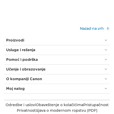
Nazad na vrh
Proizvodi
Usluge i rešenja
Pomoć i podrška
Učenje i obrazovanje
O kompaniji Canon
Moj nalog
Odredbe i uslovi
Obaveštenje o kolačićima
Pristupačnost
Privatnost
Izjava o modernom ropstvu (PDF)