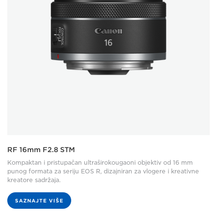
RF 16mm F2.8 STM
Kompaktan i pristupačan ultraširokougaoni objektiv od 16 mm
punog formata za seriju EOS R, dizajniran za vlogere i kreativne
kreatore sadržaja.
SAZNAJTE VIŠE