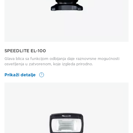
SPEEDLITE EL-100
Glava blica sa funkcijom odbijanja daje raznovrsne mogućnosti
osvetljenja u zatvorenom, koje izgleda prirodno.
Prikaži detalje