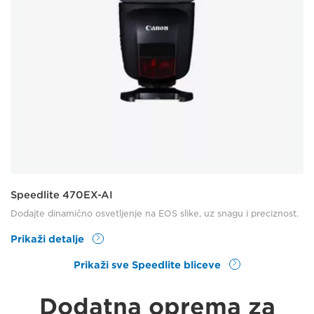
Speedlite 470EX-AI
Dodajte dinamično osvetljenje na EOS slike, uz snagu i preciznost.
Prikaži detalje
Prikaži sve Speedlite bliceve
Dodatna oprema za