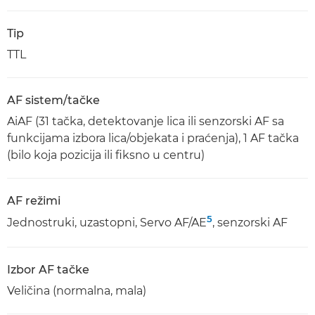
Tip
TTL
AF sistem/tačke
AiAF (31 tačka, detektovanje lica ili senzorski AF sa
funkcijama izbora lica/objekata i praćenja), 1 AF tačka
(bilo koja pozicija ili fiksno u centru)
AF režimi
5
Jednostruki, uzastopni, Servo AF/AE
, senzorski AF
Izbor AF tačke
Veličina (normalna, mala)