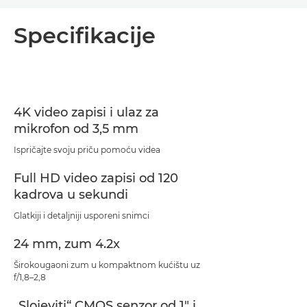
Pregled
Specifikacije
Specifikacije
4K video zapisi i ulaz za
mikrofon od 3,5 mm
Ispričajte svoju priču pomoću videa
Full HD video zapisi od 120
kadrova u sekundi
Glatkiji i detaljniji usporeni snimci
24 mm, zum 4.2x
Širokougaoni zum u kompaktnom kućištu uz
f/1,8–2,8
„Slojeviti“ CMOS senzor od 1" i