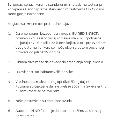
Svi podaci se zasnivaju na standardnim metodama testiranja
kompanije Canon (prema standardnim testovima CIPA), osim
tamo gde je naznačeno.
Moguće su izmene bez prethodne najave.
Da bi se ispunili bezbednosni propisi EU RED EN18031,
proizvodi koji se isporučuju od avgusta 2025. godine ne
uključuju ovu funkciju. Za kupce koji su kupili proizvod pre
ovog datuma, funkcija se može ukloniti putem opcionog
firmvera od jula 2025. godine.
Obrada slike može da dovede do smanjenja broja piksela.
U zavisnosti od izabrane veličine slike.
Vrednosti na maksimalnoj optičkoj žižnoj daljini.
Fotoaparati čije žižne daljine prelaze 350 mm (ekvivalentno
35 mm) mere se na 350 mm.
Neke postavke nisu dostupne svuda.
Automatski ND filter nije dostupan u režimu za snimanje
video zapisa.