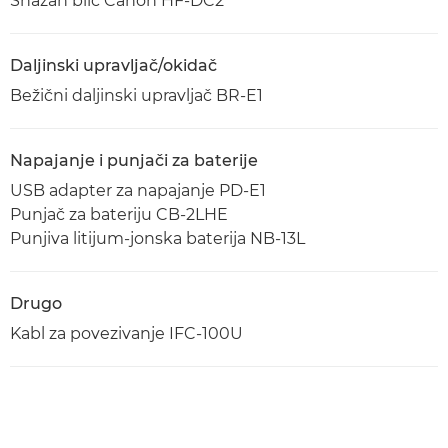
Snažan blic Canon HF-DC2
Daljinski upravljač/okidač
Bežični daljinski upravljač BR-E1
Napajanje i punjači za baterije
USB adapter za napajanje PD-E1
Punjač za bateriju CB-2LHE
Punjiva litijum-jonska baterija NB-13L
Drugo
Kabl za povezivanje IFC-100U