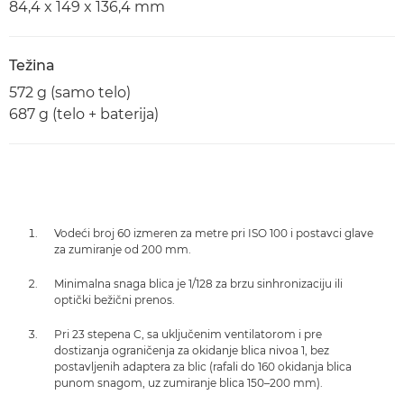
84,4 x 149 x 136,4 mm
Težina
572 g (samo telo)
687 g (telo + baterija)
Vodeći broj 60 izmeren za metre pri ISO 100 i postavci glave
za zumiranje od 200 mm.
Minimalna snaga blica je 1/128 za brzu sinhronizaciju ili
optički bežični prenos.
Pri 23 stepena C, sa uključenim ventilatorom i pre
dostizanja ograničenja za okidanje blica nivoa 1, bez
postavljenih adaptera za blic (rafali do 160 okidanja blica
punom snagom, uz zumiranje blica 150–200 mm).