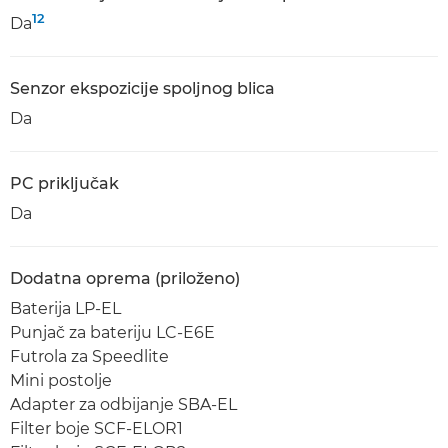
12
Da
Senzor ekspozicije spoljnog blica
Da
PC priključak
Da
Dodatna oprema (priloženo)
Baterija LP-EL
Punjač za bateriju LC-E6E
Futrola za Speedlite
Mini postolje
Adapter za odbijanje SBA-EL
Filter boje SCF-ELOR1