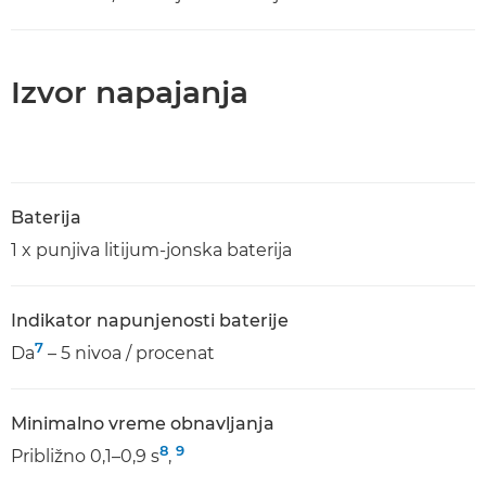
Izvor napajanja
Baterija
1 x punjiva litijum-jonska baterija
Indikator napunjenosti baterije
7
Da
– 5 nivoa / procenat
Minimalno vreme obnavljanja
8
9
Približno 0,1–0,9 s
,