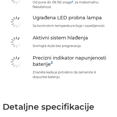
5
Od pune do 1/8.192 snage
, za maksimalnu
fleksibilnost
Ugrađena LED probna lampa
Sa kontrolom temperature boje i osvetljenosti
Aktivni sistem hlađenja
Snimajte duže bez pregrevanja
Precizni indikator napunjenosti
3
baterije
Znaćete kada je potrebno da zamenite ili
dopunite bateriju
Detaljne specifikacije