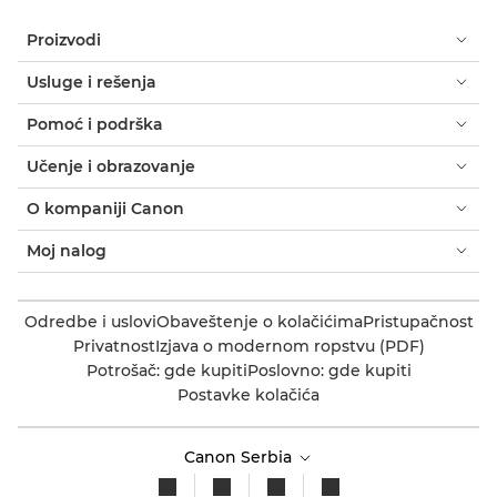
Proizvodi
Usluge i rešenja
Pomoć i podrška
Učenje i obrazovanje
O kompaniji Canon
Moj nalog
Odredbe i uslovi
Obaveštenje o kolačićima
Pristupačnost
Privatnost
Izjava o modernom ropstvu (PDF)
Potrošač: gde kupiti
Poslovno: gde kupiti
Postavke kolačića
Canon Serbia