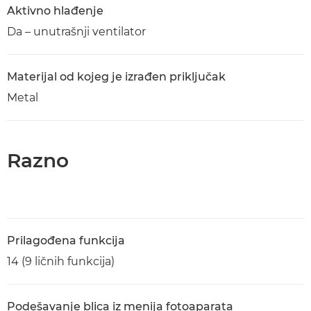
Aktivno hlađenje
Da – unutrašnji ventilator
Materijal od kojeg je izrađen priključak
Metal
Razno
Prilagođena funkcija
14 (9 ličnih funkcija)
Podešavanje blica iz menija fotoaparata