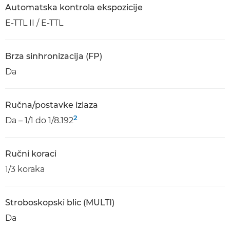
Automatska kontrola ekspozicije
E-TTL II / E-TTL
Brza sinhronizacija (FP)
Da
Ručna/postavke izlaza
2
Da – 1/1 do 1/8.192
Ručni koraci
1/3 koraka
Stroboskopski blic (MULTI)
Da