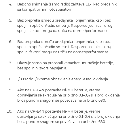
Bežično snimanje (samo radio) zahteva EL-1 kao predajnik
sa kompatibilnim fotoaparatom.
Bez prepreka između predajnika i prijemnika, kao i bez
spoljnih optičkih/radio smetnji. Raspored jedinica i drugi
spoljni faktori mogu da utiču na domet/performanse.
Bez prepreka između predajnika i prijemnika, kao i bez
spoljnih optičkih/radio smetnji. Raspored jedinica i drugi
spoljni faktori mogu da utiču na domet/performanse.
Ukazuje samo na preostali kapacitet unutrašnje baterije,
bez spoljnih izvora napajanja.
1/8.192 do 1/1 vreme obnavljanja energije radi okidanja.
Ako na CP-E4N postavite Ni-MH baterije, vreme
obnavljanja se skraćuje na približno 0,1–0,4 s, a broj okidanja
blica punom snagom se povećava na približno 680.
Ako na CP-E4N postavite Ni-MH baterije, vreme
obnavljanja se skraćuje na približno 0,1–0,4 s, a broj okidanja
blica punom snagom se povećava na približno 680.