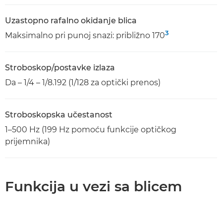
Uzastopno rafalno okidanje blica
3
Maksimalno pri punoj snazi: približno 170
Stroboskop/postavke izlaza
Da – 1/4 – 1/8.192 (1/128 za optički prenos)
Stroboskopska učestanost
1–500 Hz (199 Hz pomoću funkcije optičkog
prijemnika)
Funkcija u vezi sa blicem