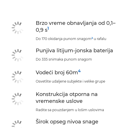
Specifikacije
Podrška
Brzo vreme obnavljanja od 0,1–
1
0,9 s
2
Do 170 okidanja punom snagom
u rafalu
Punjiva litijum-jonska baterija
Do 335 snimaka punom snagom
4
Vodeći broj 60m
Osvetlite udaljene subjekte i velike grupe
Konstrukcija otporna na
vremenske uslove
Radite sa pouzdanjem u lošim uslovima
Širok opseg nivoa snage