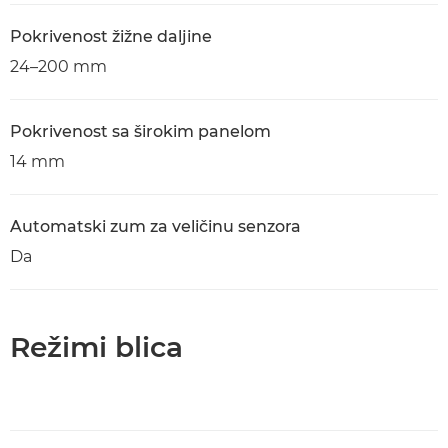
Pokrivenost žižne daljine
24–200 mm
Pokrivenost sa širokim panelom
14 mm
Automatski zum za veličinu senzora
Da
Režimi blica