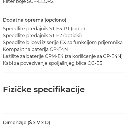
Filter boje SCF-ELOR2
Dodatna oprema (opciono)
Speedlite predajnik ST-E3-RT (radio)
Speedlite predajnik ST-E2 (optički)
Speedlite blicevi iz serije EX sa funkcijom prijemnika
Kompaktna baterija CP-E4N
Ležište za baterije CPM-E4 (za korišćenje sa CP-E4N)
Kabl za povezivanje spoljašnjeg blica OC-E3
Fizičke specifikacije
Dimenzije (Š x V x D)