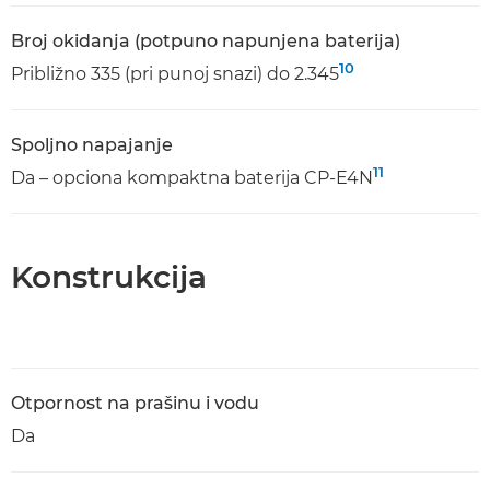
Broj okidanja (potpuno napunjena baterija)
10
Približno 335 (pri punoj snazi) do 2.345
Spoljno napajanje
11
Da – opciona kompaktna baterija CP-E4N
Konstrukcija
Otpornost na prašinu i vodu
Da