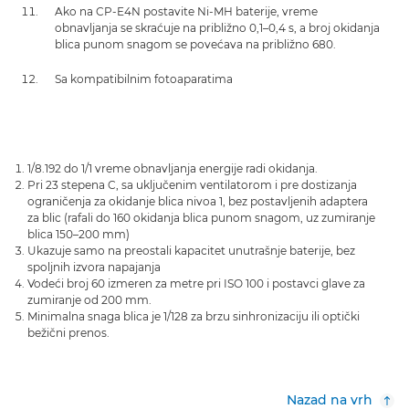
Ako na CP-E4N postavite Ni-MH baterije, vreme
obnavljanja se skraćuje na približno 0,1–0,4 s, a broj okidanja
blica punom snagom se povećava na približno 680.
Sa kompatibilnim fotoaparatima
1/8.192 do 1/1 vreme obnavljanja energije radi okidanja.
Pri 23 stepena C, sa uključenim ventilatorom i pre dostizanja
ograničenja za okidanje blica nivoa 1, bez postavljenih adaptera
za blic (rafali do 160 okidanja blica punom snagom, uz zumiranje
blica 150–200 mm)
Ukazuje samo na preostali kapacitet unutrašnje baterije, bez
spoljnih izvora napajanja
Vodeći broj 60 izmeren za metre pri ISO 100 i postavci glave za
zumiranje od 200 mm.
Minimalna snaga blica je 1/128 za brzu sinhronizaciju ili optički
bežični prenos.
Nazad na vrh