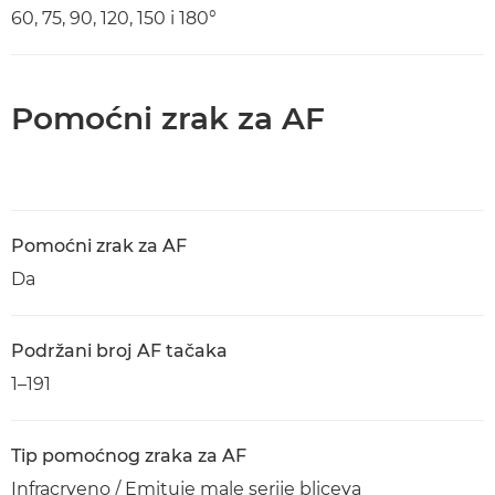
60, 75, 90, 120, 150 i 180°
Pomoćni zrak za AF
Pomoćni zrak za AF
Da
Podržani broj AF tačaka
1–191
Tip pomoćnog zraka za AF
Infracrveno / Emituje male serije bliceva