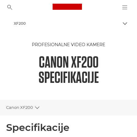
Canon Logo, back to ho
XF200
Uključ
Canon
PROFESIONALNE VIDEO KAMERE
CANON XF200
SPECIFIKACIJE
Canon XF200
Toggle breadcrumbs
Pregled
Specifikacije