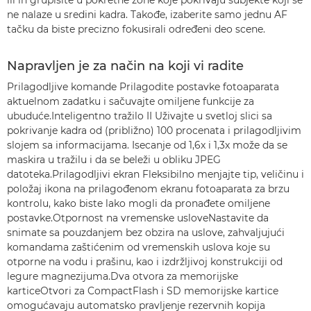
ili ih grupišite u pokretne zone koje pokrivaju subjekte koji se
ne nalaze u sredini kadra. Takođe, izaberite samo jednu AF
tačku da biste precizno fokusirali određeni deo scene.
Napravljen je za način na koji vi radite
Prilagodljive komande Prilagodite postavke fotoaparata
aktuelnom zadatku i sačuvajte omiljene funkcije za
ubuduće.Inteligentno tražilo II Uživajte u svetloj slici sa
pokrivanje kadra od (približno) 100 procenata i prilagodljivim
slojem sa informacijama. Isecanje od 1,6x i 1,3x može da se
maskira u tražilu i da se beleži u obliku JPEG
datoteka.Prilagodljivi ekran Fleksibilno menjajte tip, veličinu i
položaj ikona na prilagođenom ekranu fotoaparata za brzu
kontrolu, kako biste lako mogli da pronađete omiljene
postavke.Otpornost na vremenske usloveNastavite da
snimate sa pouzdanjem bez obzira na uslove, zahvaljujući
komandama zaštićenim od vremenskih uslova koje su
otporne na vodu i prašinu, kao i izdržljivoj konstrukciji od
legure magnezijuma.Dva otvora za memorijske
karticeOtvori za CompactFlash i SD memorijske kartice
omogućavaju automatsko pravljenje rezervnih kopija