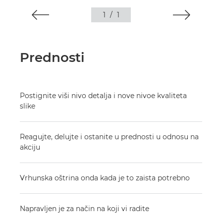
1
/
1
Prednosti
Postignite viši nivo detalja i nove nivoe kvaliteta
slike
Reagujte, delujte i ostanite u prednosti u odnosu na
akciju
Vrhunska oštrina onda kada je to zaista potrebno
Napravljen je za način na koji vi radite