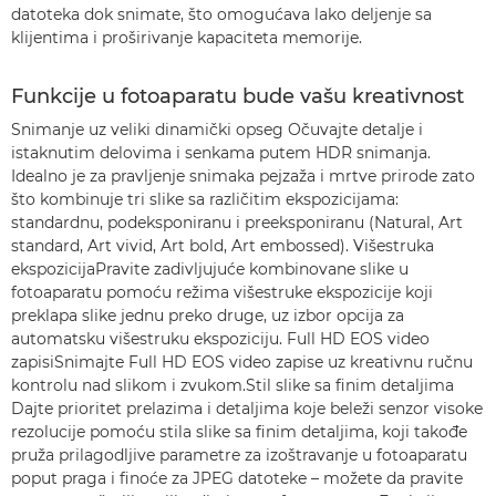
datoteka dok snimate, što omogućava lako deljenje sa
klijentima i proširivanje kapaciteta memorije.
Funkcije u fotoaparatu bude vašu kreativnost
Snimanje uz veliki dinamički opseg Očuvajte detalje i
istaknutim delovima i senkama putem HDR snimanja.
Idealno je za pravljenje snimaka pejzaža i mrtve prirode zato
što kombinuje tri slike sa različitim ekspozicijama:
standardnu, podeksponiranu i preeksponiranu (Natural, Art
standard, Art vivid, Art bold, Art embossed). Višestruka
ekspozicijaPravite zadivljujuće kombinovane slike u
fotoaparatu pomoću režima višestruke ekspozicije koji
preklapa slike jednu preko druge, uz izbor opcija za
automatsku višestruku ekspoziciju. Full HD EOS video
zapisiSnimajte Full HD EOS video zapise uz kreativnu ručnu
kontrolu nad slikom i zvukom.Stil slike sa finim detaljima
Dajte prioritet prelazima i detaljima koje beleži senzor visoke
rezolucije pomoću stila slike sa finim detaljima, koji takođe
pruža prilagodljive parametre za izoštravanje u fotoaparatu
poput praga i finoće za JPEG datoteke – možete da pravite