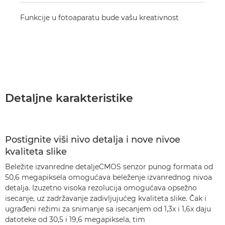
Funkcije u fotoaparatu bude vašu kreativnost
Detaljne karakteristike
Postignite viši nivo detalja i nove nivoe
kvaliteta slike
Beležite izvanredne detaljeCMOS senzor punog formata od
50,6 megapiksela omogućava beleženje izvanrednog nivoa
detalja. Izuzetno visoka rezolucija omogućava opsežno
isecanje, uz zadržavanje zadivljujućeg kvaliteta slike. Čak i
ugrađeni režimi za snimanje sa isecanjem od 1,3x i 1,6x daju
datoteke od 30,5 i 19,6 megapiksela, tim