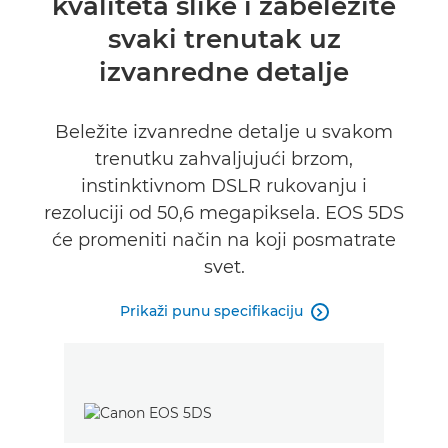
kvaliteta slike i zabeležite
Specifikacije
svaki trenutak uz
izvanredne detalje
Beležite izvanredne detalje u svakom
trenutku zahvaljujući brzom,
instinktivnom DSLR rukovanju i
rezoluciji od 50,6 megapiksela. EOS 5DS
će promeniti način na koji posmatrate
svet.
Prikaži punu specifikaciju
