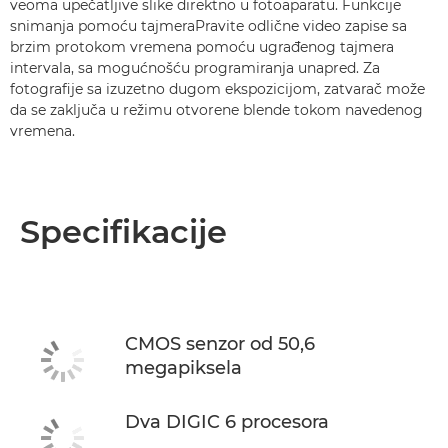
veoma upečatljive slike direktno u fotoaparatu. Funkcije
snimanja pomoću tajmeraPravite odlične video zapise sa
brzim protokom vremena pomoću ugrađenog tajmera
intervala, sa mogućnošću programiranja unapred. Za
fotografije sa izuzetno dugom ekspozicijom, zatvarač može
da se zaključa u režimu otvorene blende tokom navedenog
vremena.
Specifikacije
CMOS senzor od 50,6
megapiksela
Dva DIGIC 6 procesora