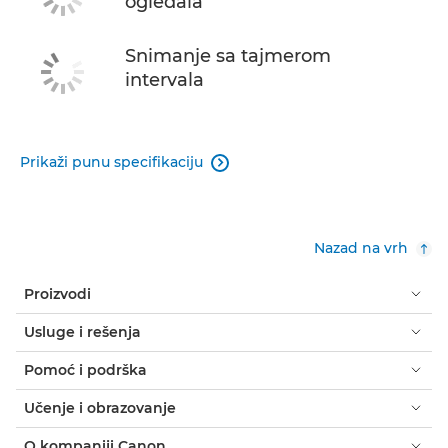
ogledala
Snimanje sa tajmerom
intervala
Prikaži punu specifikaciju

Nazad na vrh
Proizvodi
Usluge i rešenja
Pomoć i podrška
Učenje i obrazovanje
O kompaniji Canon