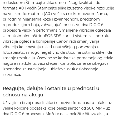
redosledom.Štampajte slike umetničkog kvaliteta do
formata A0 i većih Štampajte slike izuzetno visoke rezolucije
na velikim formatima (A0 i veći) sa niskim nivoom šuma,
prirodnim nijansama kože i izvanrednom, preciznom
reprodukcijom boja, zahvaljujući prisustvu dva DIGIC 6
procesora visokih performansi.Smanjene vibracije ogledala
za maksimalnu oštrinuEOS 5DS koristi sistem za kontrolu
vibracija ogledala kompanije Canon radi smanjivanja
vibracija koje nastaju usled unutrašnjeg pomeranja u
fotoaparatu, i mogu negativno da utiču na oštrinu slike i da
smanje rezoluciju. Osovine se koriste za pomeranje ogledala
nagore i nadole uz veći stepen kontrole, čime se izbegava
iznenadno zaustavljanje i ublažava zvuk oslobađanja
zatvarača.
Reagujte, delujte i ostanite u prednosti u
odnosu na akciju
Uživajte u brzoj obradi slike i u odzivu fotoaparata – čak i uz
velike količine podataka koje beleži senzor od 50,6 MP – uz
dva DIGIC 6 procesora. Možete da zabeležite čitavu akciju