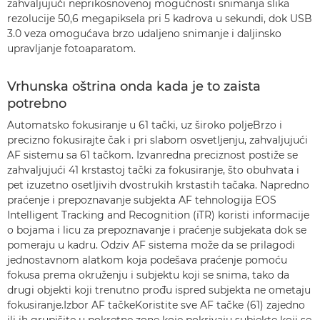
zahvaljujući neprikosnovenoj mogućnosti snimanja slika
rezolucije 50,6 megapiksela pri 5 kadrova u sekundi, dok USB
3.0 veza omogućava brzo udaljeno snimanje i daljinsko
upravljanje fotoaparatom.
Vrhunska oštrina onda kada je to zaista
potrebno
Automatsko fokusiranje u 61 tački, uz široko poljeBrzo i
precizno fokusirajte čak i pri slabom osvetljenju, zahvaljujući
AF sistemu sa 61 tačkom. Izvanredna preciznost postiže se
zahvaljujući 41 krstastoj tački za fokusiranje, što obuhvata i
pet izuzetno osetljivih dvostrukih krstastih tačaka. Napredno
praćenje i prepoznavanje subjekta AF tehnologija EOS
Intelligent Tracking and Recognition (iTR) koristi informacije
o bojama i licu za prepoznavanje i praćenje subjekata dok se
pomeraju u kadru. Odziv AF sistema može da se prilagodi
jednostavnom alatkom koja podešava praćenje pomoću
fokusa prema okruženju i subjektu koji se snima, tako da
drugi objekti koji trenutno prođu ispred subjekta ne ometaju
fokusiranje.Izbor AF tačkeKoristite sve AF tačke (61) zajedno