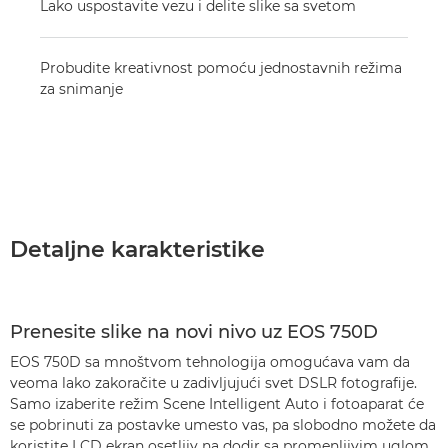
Lako uspostavite vezu i delite slike sa svetom
Probudite kreativnost pomoću jednostavnih režima
za snimanje
Detaljne karakteristike
Prenesite slike na novi nivo uz EOS 750D
EOS 750D sa mnoštvom tehnologija omogućava vam da
veoma lako zakoračite u zadivljujući svet DSLR fotografije.
Samo izaberite režim Scene Intelligent Auto i fotoaparat će
se pobrinuti za postavke umesto vas, pa slobodno možete da
koristite LCD ekran osetljiv na dodir sa promenljivim uglom,