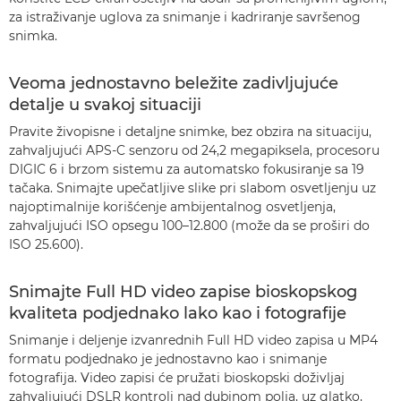
za istraživanje uglova za snimanje i kadriranje savršenog
snimka.
Veoma jednostavno beležite zadivljujuće
detalje u svakoj situaciji
Pravite živopisne i detaljne snimke, bez obzira na situaciju,
zahvaljujući APS-C senzoru od 24,2 megapiksela, procesoru
DIGIC 6 i brzom sistemu za automatsko fokusiranje sa 19
tačaka. Snimajte upečatljive slike pri slabom osvetljenju uz
najoptimalnije korišćenje ambijentalnog osvetljenja,
zahvaljujući ISO opsegu 100–12.800 (može da se proširi do
ISO 25.600).
Snimajte Full HD video zapise bioskopskog
kvaliteta podjednako lako kao i fotografije
Snimanje i deljenje izvanrednih Full HD video zapisa u MP4
formatu podjednako je jednostavno kao i snimanje
fotografija. Video zapisi će pružati bioskopski doživljaj
zahvaljujući DSLR kontroli nad dubinom polja, uz glatko,