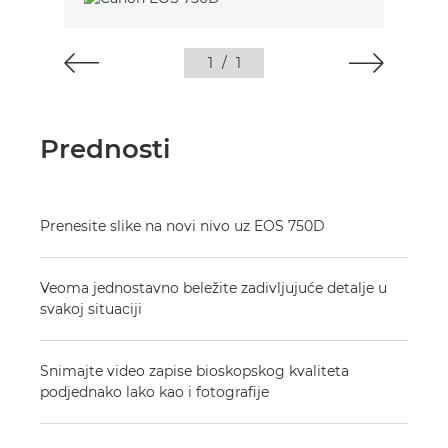
1
/
1
Prednosti
Prenesite slike na novi nivo uz EOS 750D
Veoma jednostavno beležite zadivljujuće detalje u
svakoj situaciji
Snimajte video zapise bioskopskog kvaliteta
podjednako lako kao i fotografije