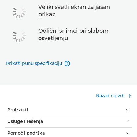
Veliki svetli ekran za jasan
prikaz
Odlični snimci pri slabom
osvetljenju
Prikaži punu specifikaciju

Nazad na vrh
Proizvodi
Usluge i rešenja
Pomoć i podrška