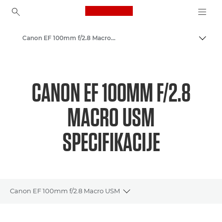
Canon Logo, back to ho
Canon EF 100mm f/2.8 Macro USM - Objektivi – objektivi za kamere i fotoaparate
Uključ
Canon
Objektivi za Canon fotoaparate
CANON EF 100MM F/2.8
MACRO USM
SPECIFIKACIJE
Canon EF 100mm f/2.8 Macro USM
Toggle breadcrumbs
Pregled