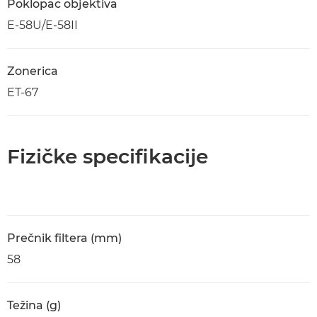
Poklopac objektiva
E-58U/E-58II
Zonerica
ET-67
Fizičke specifikacije
Prečnik filtera (mm)
58
Težina (g)