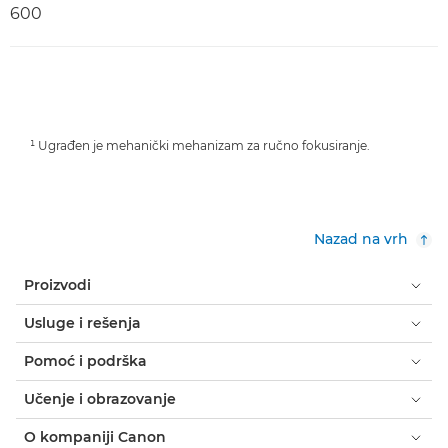
600
¹ Ugrađen je mehanički mehanizam za ručno fokusiranje.
Nazad na vrh
Proizvodi
Usluge i rešenja
Pomoć i podrška
Učenje i obrazovanje
O kompaniji Canon