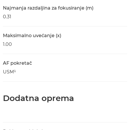
Najmanja razdaljina za fokusiranje (m)
0.31
Maksimalno uvećanje (x)
1.00
AF pokretač
USM¹
Dodatna oprema