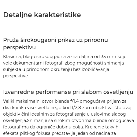
Detaljne karakteristike
Pruža širokougaoni prikaz uz prirodnu
perspektivu
Klasična, blago širokougaona žižna daljina od 35 mm koju
vole dokumentarni fotografi zbog mogućnosti snimanja
subjekta u prirodnom okruženju bez izobličavanja
perspektive.
Izvanredne performanse pri slabom osvetljenju
Veliki maksimalni otvor blende f/1,4 omogućava prijem za
dva koraka više svetla nego kod f/2,8 zum objektiva, što ovaj
objektiv čini idealnim za fotografisanje u uslovima slabog
osvetljenja.Snimanje sa širokim otvorima blende omogućava
fotografima da ograniče dubinu polja. Kreiranje takvih
efekata plitkog fokusa predstavlja jedan od načina za