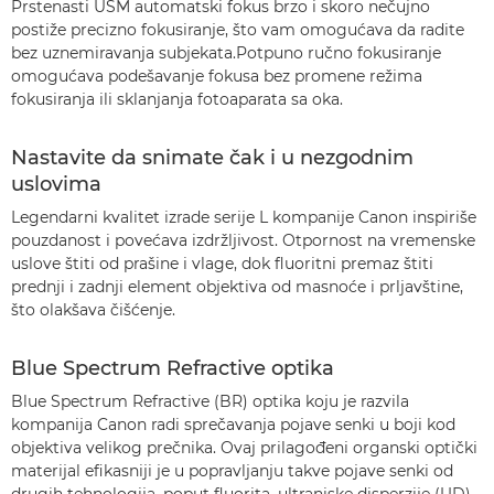
Prstenasti USM automatski fokus brzo i skoro nečujno
postiže precizno fokusiranje, što vam omogućava da radite
bez uznemiravanja subjekata.Potpuno ručno fokusiranje
omogućava podešavanje fokusa bez promene režima
fokusiranja ili sklanjanja fotoaparata sa oka.
Nastavite da snimate čak i u nezgodnim
uslovima
Legendarni kvalitet izrade serije L kompanije Canon inspiriše
pouzdanost i povećava izdržljivost. Otpornost na vremenske
uslove štiti od prašine i vlage, dok fluoritni premaz štiti
prednji i zadnji element objektiva od masnoće i prljavštine,
što olakšava čišćenje.
Blue Spectrum Refractive optika
Blue Spectrum Refractive (BR) optika koju je razvila
kompanija Canon radi sprečavanja pojave senki u boji kod
objektiva velikog prečnika. Ovaj prilagođeni organski optički
materijal efikasniji je u popravljanju takve pojave senki od