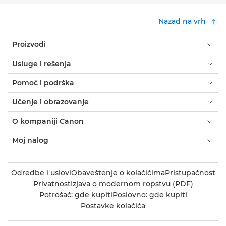
Nazad na vrh
Proizvodi
Usluge i rešenja
Pomoć i podrška
Učenje i obrazovanje
O kompaniji Canon
Moj nalog
Odredbe i uslovi
Obaveštenje o kolačićima
Pristupačnost
Privatnost
Izjava o modernom ropstvu (PDF)
Potrošač: gde kupiti
Poslovno: gde kupiti
Postavke kolačića