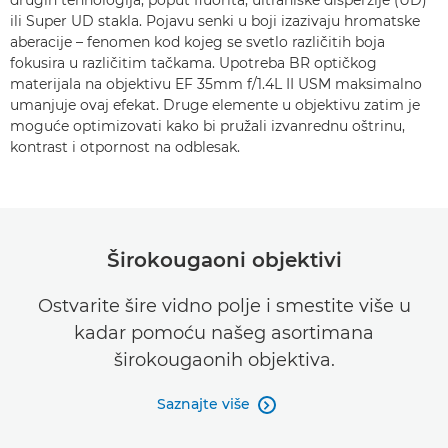
drugih tehnologija, poput fluorita, ultraniske disperzije (UD)
ili Super UD stakla. Pojavu senki u boji izazivaju hromatske
aberacije – fenomen kod kojeg se svetlo različitih boja
fokusira u različitim tačkama. Upotreba BR optičkog
materijala na objektivu EF 35mm f/1.4L II USM maksimalno
umanjuje ovaj efekat. Druge elemente u objektivu zatim je
moguće optimizovati kako bi pružali izvanrednu oštrinu,
kontrast i otpornost na odblesak.
Širokougaoni objektivi
Ostvarite šire vidno polje i smestite više u
kadar pomoću našeg asortimana
širokougaonih objektiva.
Saznajte više
