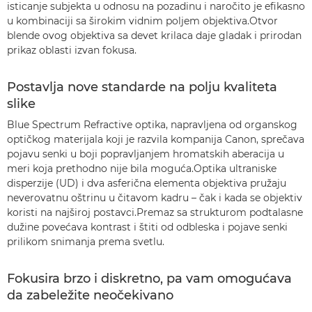
isticanje subjekta u odnosu na pozadinu i naročito je efikasno
u kombinaciji sa širokim vidnim poljem objektiva.Otvor
blende ovog objektiva sa devet krilaca daje gladak i prirodan
prikaz oblasti izvan fokusa.
Postavlja nove standarde na polju kvaliteta
slike
Blue Spectrum Refractive optika, napravljena od organskog
optičkog materijala koji je razvila kompanija Canon, sprečava
pojavu senki u boji popravljanjem hromatskih aberacija u
meri koja prethodno nije bila moguća.Optika ultraniske
disperzije (UD) i dva asferična elementa objektiva pružaju
neverovatnu oštrinu u čitavom kadru – čak i kada se objektiv
koristi na najširoj postavci.Premaz sa strukturom podtalasne
dužine povećava kontrast i štiti od odbleska i pojave senki
prilikom snimanja prema svetlu.
Fokusira brzo i diskretno, pa vam omogućava
da zabeležite neočekivano