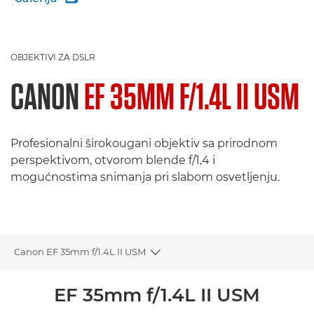
OBJEKTIVI ZA DSLR
CANON
EF 35MM F/1.4L II USM
Profesionalni širokougani objektiv sa prirodnom
perspektivom, otvorom blende f/1,4 i
mogućnostima snimanja pri slabom osvetljenju.
Canon EF 35mm f/1.4L II USM
Toggle breadcrumbs
Pregled
EF 35mm f/1.4L II USM