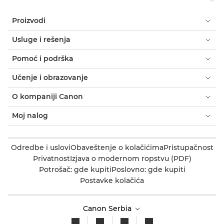
Proizvodi
Usluge i rešenja
Pomoć i podrška
Učenje i obrazovanje
O kompaniji Canon
Moj nalog
Odredbe i uslovi
Obaveštenje o kolačićima
Pristupačnost
Privatnost
Izjava o modernom ropstvu (PDF)
Potrošač: gde kupiti
Poslovno: gde kupiti
Postavke kolačića
Canon Serbia