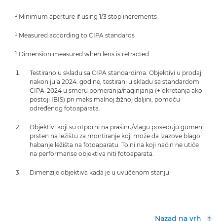
¹ Minimum aperture if using 1/3 stop increments
¹ Measured according to CIPA standards
¹ Dimension measured when lens is retracted
Testirano u skladu sa CIPA standardima. Objektivi u prodaji
nakon jula 2024. godine, testirani u skladu sa standardom
CIPA-2024 u smeru pomeranja/naginjanja (+ okretanja ako
postoji IBIS) pri maksimalnoj žižnoj daljini, pomoću
određenog fotoaparata.
Objektivi koji su otporni na prašinu/vlagu poseduju gumeni
prsten na ležištu za montiranje koji može da izazove blago
habanje ležišta na fotoaparatu. To ni na koji način ne utiče
na performanse objektiva niti fotoaparata.
Dimenzije objektiva kada je u uvučenom stanju
Nazad na vrh