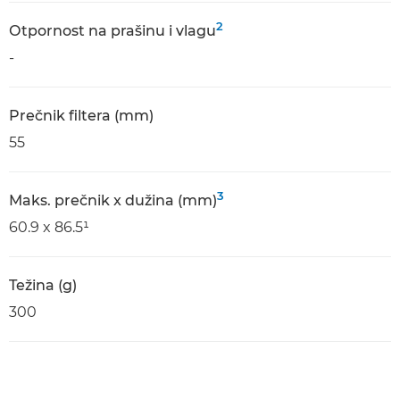
2
Оtpornost na prašinu i vlagu
-
Prečnik filtera (mm)
55
3
Maks. prečnik x dužina (mm)
60.9 x 86.5¹
Težina (g)
300