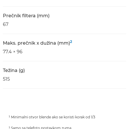
Prečnik filtera (mm)
67
2
Maks. prečnik x dužina (mm)
77.4 × 96
Težina (g)
515
¹ Minimalni otvor blende ako se koristi korak od 1/3
¹ Samo sa telefoto postavkom zuma