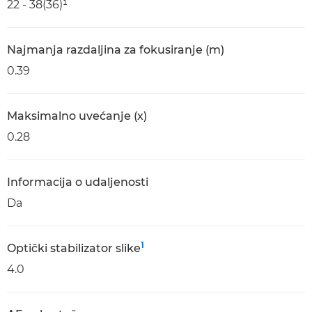
22 - 38(36)¹
Najmanja razdaljina za fokusiranje (m)
0.39
Maksimalno uvećanje (x)
0.28
Informacija o udaljenosti
Da
1
Optički stabilizator slike
4.0