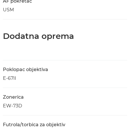
AF pokretač
USM
Dodatna oprema
Poklopac objektiva
E-67II
Zonerica
EW-73D
Futrola/torbica za objektiv