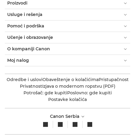
Proizvodi
Usluge i rešenja
Pomoć i podrška
Učenje i obrazovanje
O kompaniji Canon
Moj nalog
Odredbe i uslovi
Obaveštenje o kolačićima
Pristupačnost
Privatnost
Izjava o modernom ropstvu (PDF)
Potrošač: gde kupiti
Poslovno: gde kupiti
Postavke kolačića
Canon Serbia