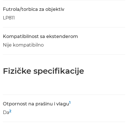
Futrola/torbica za objektiv
LP811
Kompatibilnost sa ekstenderom
Nije kompatibilno
Fizičke specifikacije
1
Оtpornost na prašinu i vlagu
2
Da