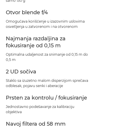
samo 130 g
Otvor blende f/4
Omogućava korišćenje u izazovnim uslovima
osvetljenja u zatvorenom i na otvorenom
Najmanja razdaljina za
fokusiranje od 0,15 m
Optimalna udaljenost za snimanje od 0,15 m do
0,5 m
2 UD sočiva
Staklo sa izuzetno malom disperzijom sprečava
odblesak, pojavu senki i aberacije
Prsten za kontrolu / fokusiranje
Jednostavno podešavanje za kalibraciju
objektiva
Navoj filtera od 58 mm