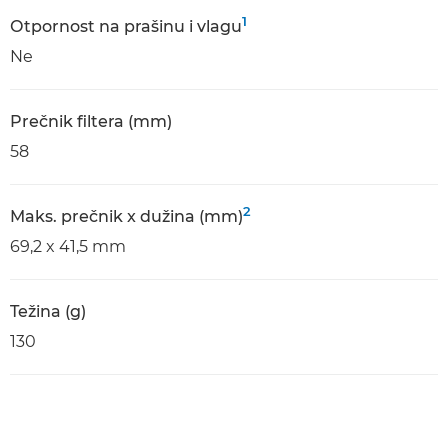
1
Оtpornost na prašinu i vlagu
Ne
Prečnik filtera (mm)
58
2
Maks. prečnik x dužina (mm)
69,2 x 41,5 mm
Težina (g)
130