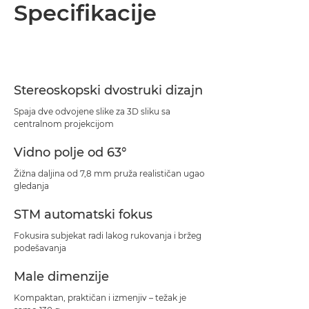
Pregled
Specifikacije
Specifikacije
Podrška
Stereoskopski dvostruki dizajn
Spaja dve odvojene slike za 3D sliku sa
centralnom projekcijom
Vidno polje od 63°
Žižna daljina od 7,8 mm pruža realističan ugao
gledanja
STM automatski fokus
Fokusira subjekat radi lakog rukovanja i bržeg
podešavanja
Male dimenzije
Kompaktan, praktičan i izmenjiv – težak je