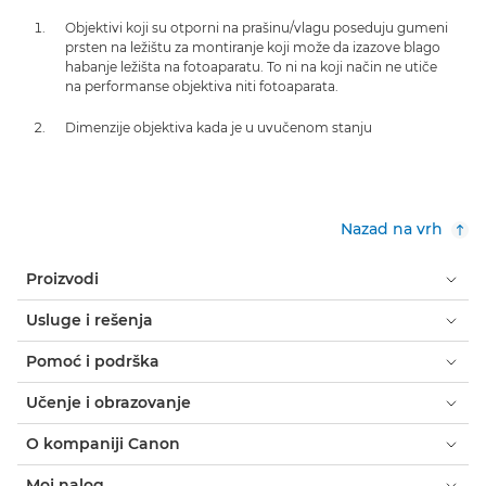
Objektivi koji su otporni na prašinu/vlagu poseduju gumeni
prsten na ležištu za montiranje koji može da izazove blago
habanje ležišta na fotoaparatu. To ni na koji način ne utiče
na performanse objektiva niti fotoaparata.
Dimenzije objektiva kada je u uvučenom stanju
Nazad na vrh
Proizvodi
Usluge i rešenja
Pomoć i podrška
Učenje i obrazovanje
O kompaniji Canon
Moj nalog