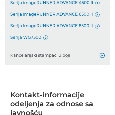
Serija imageRUNNER ADVANCE 4500 II

Serija imageRUNNER ADVANCE 6500 II

Serija imageRUNNER ADVANCE 8500 II

Serija WG7500

Kancelarijski štampači u boji

i-SENSYS LBP852Cx

i-SENSYS

Kontakt-informacije
Serija imageRUNNER ADVANCE C256/356

odeljenja za odnose sa
II
javnošću
Serija imageRUNNER ADVANCE C3500 II
