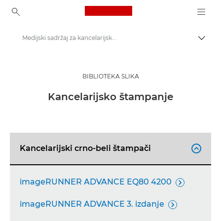
Canon Logo, back to ho
Medijski sadržaj za kancelarijsko štampanje – Canon medijski centar
Uključ
Canon
Canon medijski centar
BIBLIOTEKA SLIKA
Slika proizvoda – Canon medijski centar
Kancelarijsko štampanje
Kancelarijski crno-beli štampači

imageRUNNER ADVANCE EQ80 4200

imageRUNNER ADVANCE 3. izdanje
