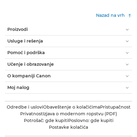
Nazad na vrh
Proizvodi
Usluge i rešenja
Pomoć i podrška
Učenje i obrazovanje
O kompaniji Canon
Moj nalog
Odredbe i uslovi
Obaveštenje o kolačićima
Pristupačnost
Privatnost
Izjava o modernom ropstvu (PDF)
Potrošač: gde kupiti
Poslovno: gde kupiti
Postavke kolačića