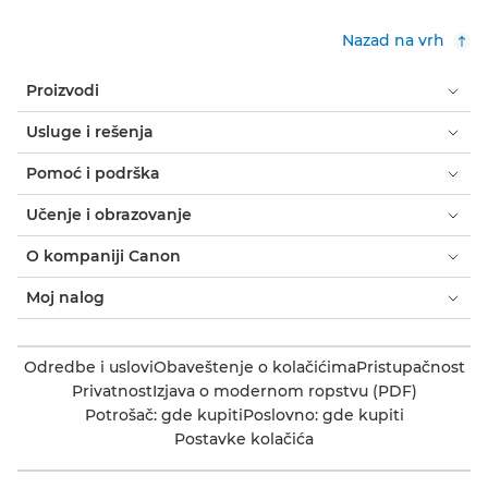
Nazad na vrh
Proizvodi
Usluge i rešenja
Pomoć i podrška
Učenje i obrazovanje
O kompaniji Canon
Moj nalog
Odredbe i uslovi
Obaveštenje o kolačićima
Pristupačnost
Privatnost
Izjava o modernom ropstvu (PDF)
Potrošač: gde kupiti
Poslovno: gde kupiti
Postavke kolačića