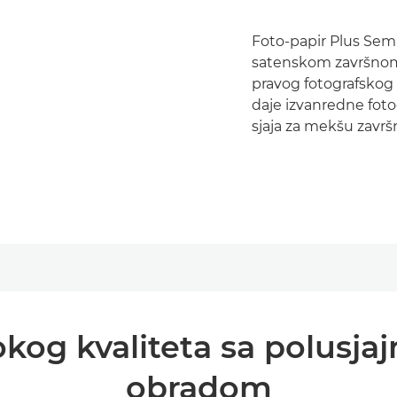
Foto-papir Plus Sem
satenskom završno
pravog fotografskog 
daje izvanredne fot
sjaja za mekšu završ
sokog kvaliteta sa polusj
obradom