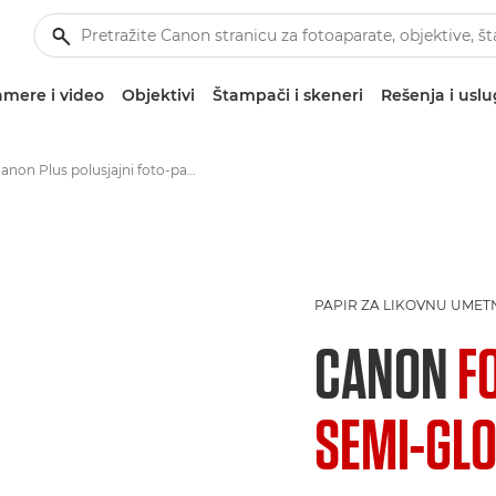
mere i video
Objektivi
Štampači i skeneri
Rešenja i usl
Canon Plus polusjajni foto-papir SG-201 – A4, 4x6", 5x7"
PAPIR ZA LIKOVNU UMET
CANON
F
SEMI-GLO