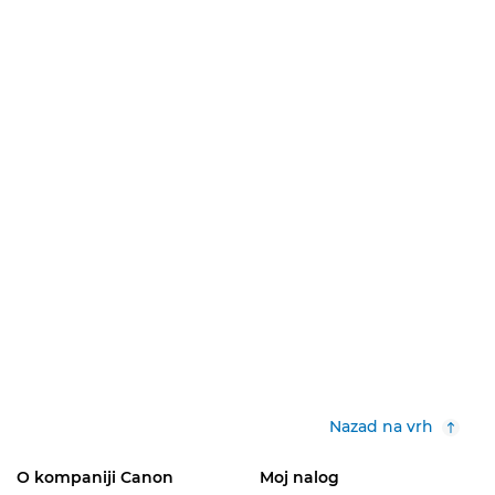
Nazad na vrh
O kompaniji Canon
Moj nalog