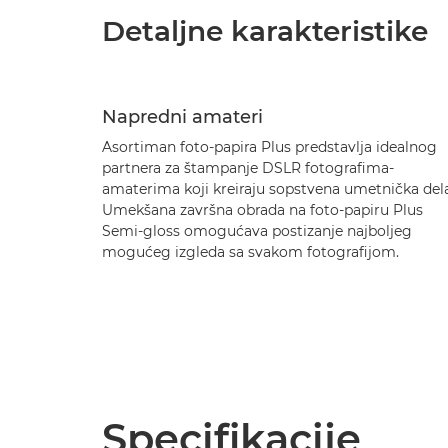
Detaljne karakteristike
Napredni amateri
Asortiman foto-papira Plus predstavlja idealnog
partnera za štampanje DSLR fotografima-
amaterima koji kreiraju sopstvena umetnička dela
Umekšana završna obrada na foto-papiru Plus
Semi-gloss omogućava postizanje najboljeg
mogućeg izgleda sa svakom fotografijom.
Specifikacije