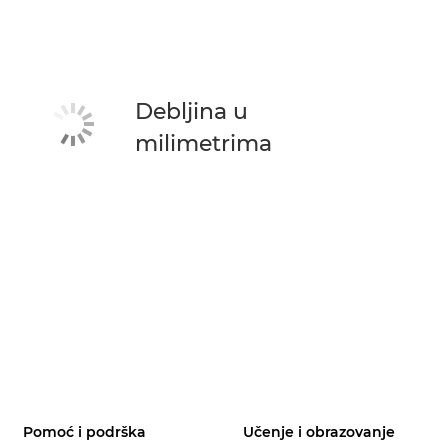
Debljina u
milimetrima
Pomoć i podrška
Učenje i obrazovanje