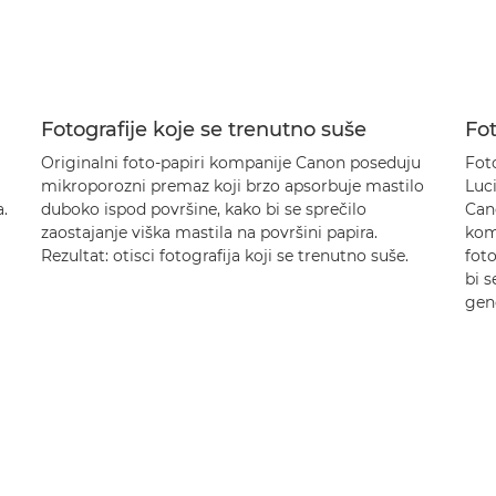
Fotografije koje se trenutno suše
Fot
Originalni foto-papiri kompanije Canon poseduju
Fot
mikroporozni premaz koji brzo apsorbuje mastilo
Luc
.
duboko ispod površine, kako bi se sprečilo
Can
zaostajanje viška mastila na površini papira.
kom
Rezultat: otisci fotografija koji se trenutno suše.
foto
bi 
gene