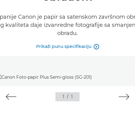
mpanije Canon je papir sa satenskom završnom ob
og kvaliteta daje izvanredne fotografije sa sman
obradu.
Prikaži punu specifikaciju

1
/
1