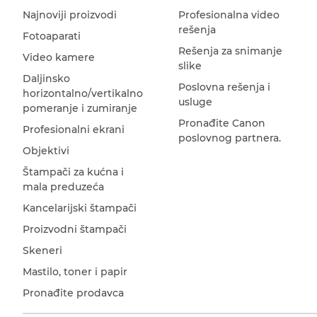
Najnoviji proizvodi
Profesionalna video
rešenja
Fotoaparati
Rešenja za snimanje
Video kamere
slike
Daljinsko
Poslovna rešenja i
horizontalno/vertikalno
usluge
pomeranje i zumiranje
Pronađite Canon
Profesionalni ekrani
poslovnog partnera.
Objektivi
Štampači za kućna i
mala preduzeća
Kancelarijski štampači
Proizvodni štampači
Skeneri
Mastilo, toner i papir
Pronađite prodavca