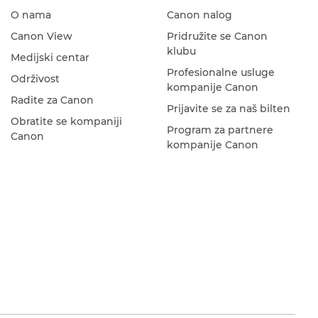
O nama
Canon nalog
Canon View
Pridružite se Canon
klubu
Medijski centar
Profesionalne usluge
Održivost
kompanije Canon
Radite za Canon
Prijavite se za naš bilten
Obratite se kompaniji
Program za partnere
Canon
kompanije Canon