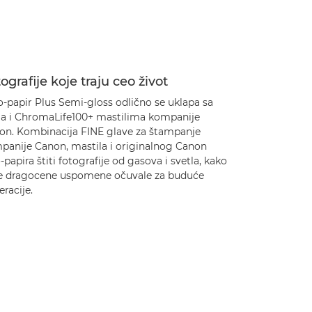
ografije koje traju ceo život
o-papir Plus Semi-gloss odlično se uklapa sa
ia i ChromaLife100+ mastilima kompanije
on. Kombinacija FINE glave za štampanje
panije Canon, mastila i originalnog Canon
-papira štiti fotografije od gasova i svetla, kako
se dragocene uspomene očuvale za buduće
racije.