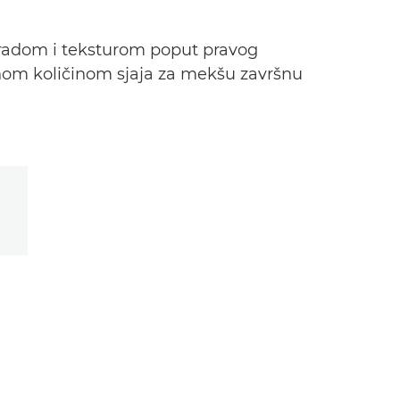
radom i teksturom poput pravog
jenom količinom sjaja za mekšu završnu