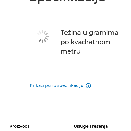
Težina u gramima
po kvadratnom
metru
Prikaži punu specifikaciju

Proizvodi
Usluge i rešenja