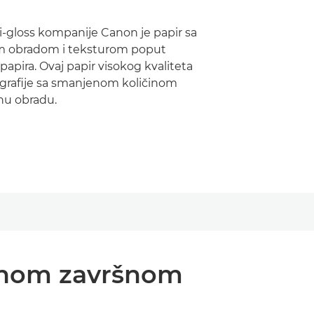
i-gloss kompanije Canon je papir sa
m obradom i teksturom poput
papira. Ovaj papir visokog kvaliteta
ografije sa smanjenom količinom
nu obradu.
ajnom završnom