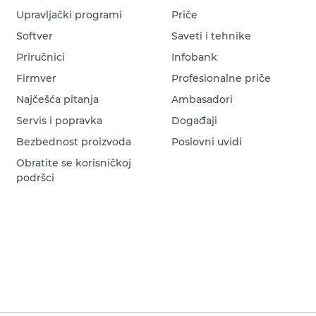
Upravljački programi
Priče
Softver
Saveti i tehnike
Priručnici
Infobank
Firmver
Profesionalne priče
Najčešća pitanja
Ambasadori
Servis i popravka
Događaji
Bezbednost proizvoda
Poslovni uvidi
Obratite se korisničkoj
podršci