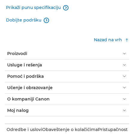
Prikaži punu specifikaciju

Dobijte podršku

Nazad na vrh
Proizvodi
Usluge i rešenja
Pomoć i podrška
Učenje i obrazovanje
O kompaniji Canon
Moj nalog
Odredbe i uslovi
Obaveštenje o kolačićima
Pristupačnost