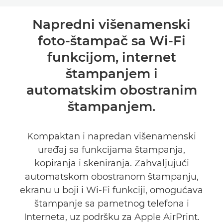
Pregled
Napredni višenamenski
foto-štampač sa Wi-Fi
Specifikacije
funkcijom, internet
Podrška
štampanjem i
automatskim obostranim
KUPITE MASTILO
štampanjem.
Kompaktan i napredan višenamenski
uređaj sa funkcijama štampanja,
kopiranja i skeniranja. Zahvaljujući
automatskom obostranom štampanju,
ekranu u boji i Wi-Fi funkciji, omogućava
štampanje sa pametnog telefona i
Interneta, uz podršku za Apple AirPrint.