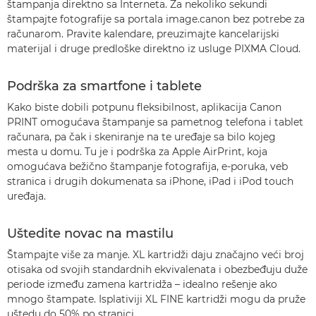
štampanja direktno sa Interneta. Za nekoliko sekundi
štampajte fotografije sa portala image.canon bez potrebe za
računarom. Pravite kalendare, preuzimajte kancelarijski
materijal i druge predloške direktno iz usluge PIXMA Cloud.
Podrška za smartfone i tablete
Kako biste dobili potpunu fleksibilnost, aplikacija Canon
PRINT omogućava štampanje sa pametnog telefona i tablet
računara, pa čak i skeniranje na te uređaje sa bilo kojeg
mesta u domu. Tu je i podrška za Apple AirPrint, koja
omogućava bežično štampanje fotografija, e-poruka, veb
stranica i drugih dokumenata sa iPhone, iPad i iPod touch
uređaja.
Uštedite novac na mastilu
Štampajte više za manje. XL kartridži daju značajno veći broj
otisaka od svojih standardnih ekvivalenata i obezbeđuju duže
periode između zamena kartridža – idealno rešenje ako
mnogo štampate. Isplativiji XL FINE kartridži mogu da pruže
uštedu do 50% po stranici.