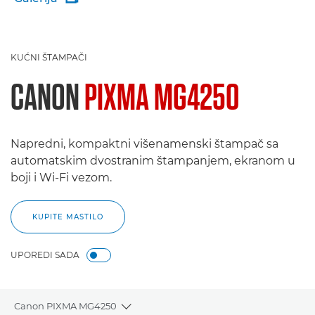
KUĆNI ŠTAMPAČI
CANON
PIXMA MG4250
Napredni, kompaktni višenamenski štampač sa
automatskim dvostranim štampanjem, ekranom u
boji i Wi-Fi vezom.
KUPITE MASTILO
UPOREDI SADA
Canon PIXMA MG4250
Toggle breadcrumbs