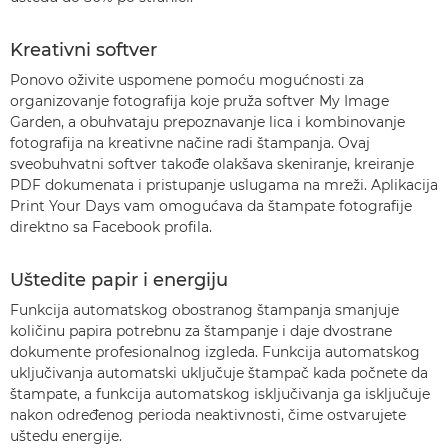
Kreativni softver
Ponovo oživite uspomene pomoću mogućnosti za
organizovanje fotografija koje pruža softver My Image
Garden, a obuhvataju prepoznavanje lica i kombinovanje
fotografija na kreativne načine radi štampanja. Ovaj
sveobuhvatni softver takođe olakšava skeniranje, kreiranje
PDF dokumenata i pristupanje uslugama na mreži. Aplikacija
Print Your Days vam omogućava da štampate fotografije
direktno sa Facebook profila.
Uštedite papir i energiju
Funkcija automatskog obostranog štampanja smanjuje
količinu papira potrebnu za štampanje i daje dvostrane
dokumente profesionalnog izgleda. Funkcija automatskog
uključivanja automatski uključuje štampač kada počnete da
štampate, a funkcija automatskog isključivanja ga isključuje
nakon određenog perioda neaktivnosti, čime ostvarujete
uštedu energije.