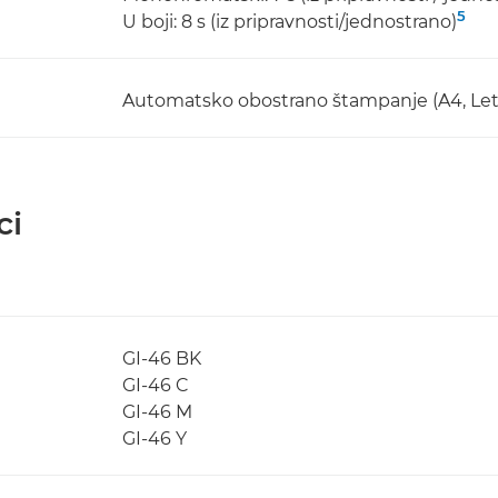
5
U boji: 8 s (iz pripravnosti/jednostrano)
Automatsko obostrano štampanje (A4, Lette
ci
GI-46 BK
GI-46 C
GI-46 M
GI-46 Y