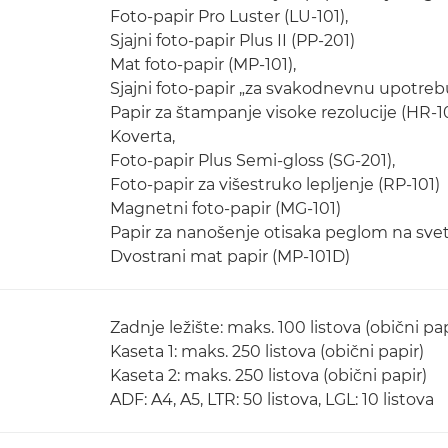
Foto-papir Pro Luster (LU-101),
Sjajni foto-papir Plus II (PP-201)
Mat foto-papir (MP-101),
Sjajni foto-papir „za svakodnevnu upotreb
Papir za štampanje visoke rezolucije (HR-1
Koverta,
Foto-papir Plus Semi-gloss (SG-201),
Foto-papir za višestruko lepljenje (RP-101)
Magnetni foto-papir (MG-101)
Papir za nanošenje otisaka peglom na svetl
Dvostrani mat papir (MP-101D)
Zadnje ležište: maks. 100 listova (obični pap
Kaseta 1: maks. 250 listova (obični papir)
Kaseta 2: maks. 250 listova (obični papir)
ADF: A4, A5, LTR: 50 listova, LGL: 10 listova