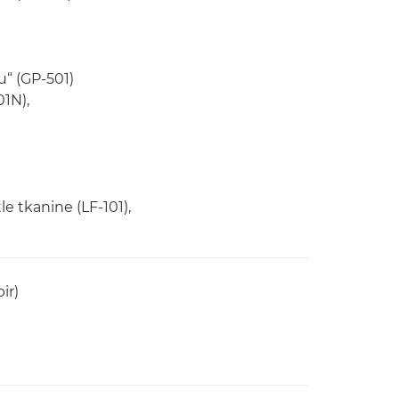
u“ (GP-501)
01N),
e tkanine (LF-101),
ir)