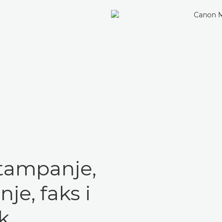
štampanje,
nje, faks i
k