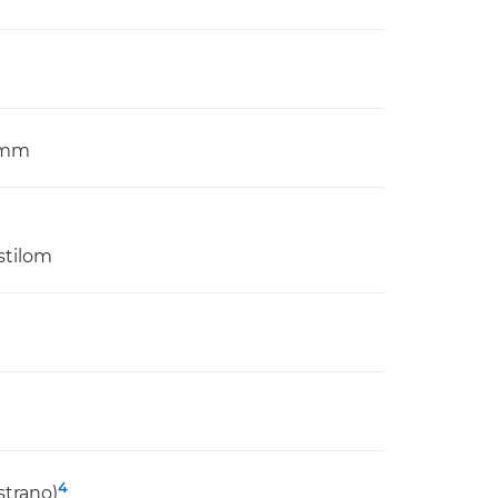
4 mm
stilom
4
strano)