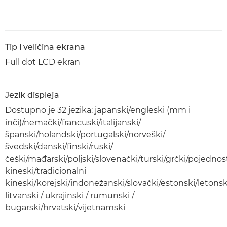
Tip i veličina ekrana
Full dot LCD ekran
Jezik displeja
Dostupno je 32 jezika: japanski/engleski (mm i
inči)/nemački/francuski/italijanski/
španski/holandski/portugalski/norveški/
švedski/danski/finski/ruski/
češki/mađarski/poljski/slovenački/turski/grčki/pojednos
kineski/tradicionalni
kineski/korejski/indonežanski/slovački/estonski/letonsk
litvanski / ukrajinski / rumunski /
bugarski/hrvatski/vijetnamski