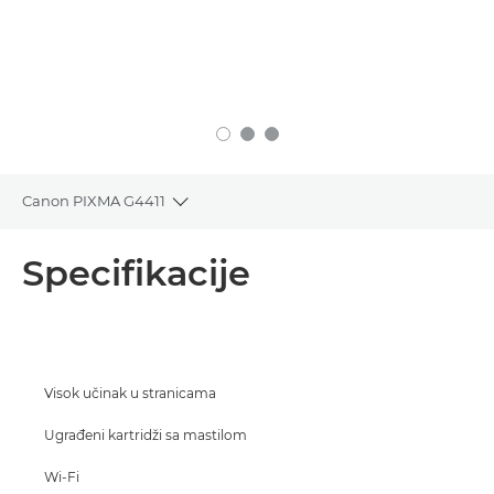
Canon PIXMA G4411
Toggle breadcrumbs
Pregled
Specifikacije
Specifikacije
Podrška
Visok učinak u stranicama
KUPITE MASTILO
Ugrađeni kartridži sa mastilom
Wi-Fi