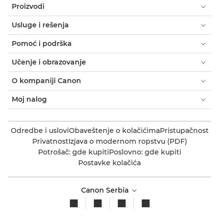
Proizvodi
Usluge i rešenja
Pomoć i podrška
Učenje i obrazovanje
O kompaniji Canon
Moj nalog
Odredbe i uslovi
Obaveštenje o kolačićima
Pristupačnost
Privatnost
Izjava o modernom ropstvu (PDF)
Potrošač: gde kupiti
Poslovno: gde kupiti
Postavke kolačića
Canon Serbia