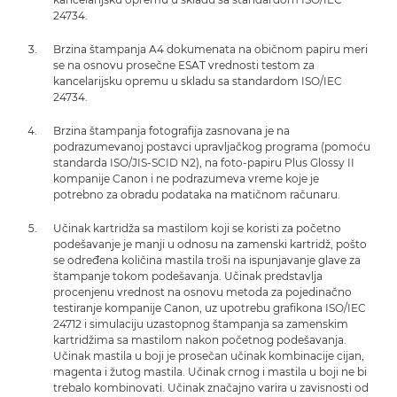
24734.
Brzina štampanja A4 dokumenata na običnom papiru meri
se na osnovu prosečne ESAT vrednosti testom za
kancelarijsku opremu u skladu sa standardom ISO/IEC
24734.
Brzina štampanja fotografija zasnovana je na
podrazumevanoj postavci upravljačkog programa (pomoću
standarda ISO/JIS-SCID N2), na foto-papiru Plus Glossy II
kompanije Canon i ne podrazumeva vreme koje je
potrebno za obradu podataka na matičnom računaru.
Učinak kartridža sa mastilom koji se koristi za početno
podešavanje je manji u odnosu na zamenski kartridž, pošto
se određena količina mastila troši na ispunjavanje glave za
štampanje tokom podešavanja. Učinak predstavlja
procenjenu vrednost na osnovu metoda za pojedinačno
testiranje kompanije Canon, uz upotrebu grafikona ISO/IEC
24712 i simulaciju uzastopnog štampanja sa zamenskim
kartridžima sa mastilom nakon početnog podešavanja.
Učinak mastila u boji je prosečan učinak kombinacije cijan,
magenta i žutog mastila. Učinak crnog i mastila u boji ne bi
trebalo kombinovati. Učinak značajno varira u zavisnosti od