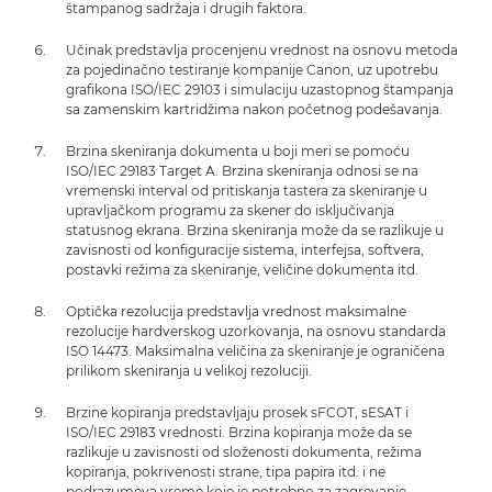
štampanog sadržaja i drugih faktora.
Učinak predstavlja procenjenu vrednost na osnovu metoda
za pojedinačno testiranje kompanije Canon, uz upotrebu
grafikona ISO/IEC 29103 i simulaciju uzastopnog štampanja
sa zamenskim kartridžima nakon početnog podešavanja.
Brzina skeniranja dokumenta u boji meri se pomoću
ISO/IEC 29183 Target A. Brzina skeniranja odnosi se na
vremenski interval od pritiskanja tastera za skeniranje u
upravljačkom programu za skener do isključivanja
statusnog ekrana. Brzina skeniranja može da se razlikuje u
zavisnosti od konfiguracije sistema, interfejsa, softvera,
postavki režima za skeniranje, veličine dokumenta itd.
Optička rezolucija predstavlja vrednost maksimalne
rezolucije hardverskog uzorkovanja, na osnovu standarda
ISO 14473. Maksimalna veličina za skeniranje je ograničena
prilikom skeniranja u velikoj rezoluciji.
Brzine kopiranja predstavljaju prosek sFCOT, sESAT i
ISO/IEC 29183 vrednosti. Brzina kopiranja može da se
razlikuje u zavisnosti od složenosti dokumenta, režima
kopiranja, pokrivenosti strane, tipa papira itd. i ne
podrazumeva vreme koje je potrebno za zagrevanje.