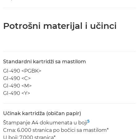
Potrošni materijal i učinci
Standardni kartridži sa mastilom
GI-490 <PGBK>
GI-490 <C>
GI-490 <M>
GI-490 <Y>
Učinak kartridža (običan papir)
5
Štampanje A4 dokumenata u boji
Crna: 6.000 stranica po bočici sa mastilom*
U boji: 7.000 stranica*