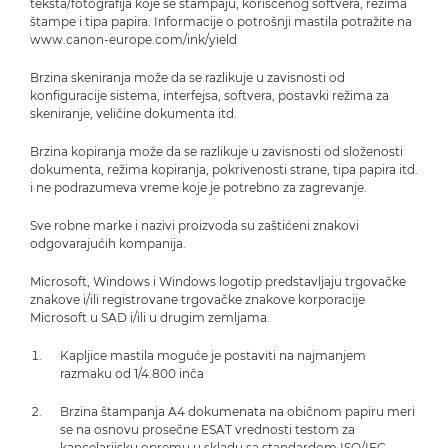
teksta/fotografija koje se štampaju, korišćenog softvera, režima
štampe i tipa papira. Informacije o potrošnji mastila potražite na
www.canon-europe.com/ink/yield
Brzina skeniranja može da se razlikuje u zavisnosti od
konfiguracije sistema, interfejsa, softvera, postavki režima za
skeniranje, veličine dokumenta itd.
Brzina kopiranja može da se razlikuje u zavisnosti od složenosti
dokumenta, režima kopiranja, pokrivenosti strane, tipa papira itd.
i ne podrazumeva vreme koje je potrebno za zagrevanje.
Sve robne marke i nazivi proizvoda su zaštićeni znakovi
odgovarajućih kompanija.
Microsoft, Windows i Windows logotip predstavljaju trgovačke
znakove i/ili registrovane trgovačke znakove korporacije
Microsoft u SAD i/ili u drugim zemljama.
Kapljice mastila moguće je postaviti na najmanjem
razmaku od 1/4.800 inča
Brzina štampanja A4 dokumenata na običnom papiru meri
se na osnovu prosečne ESAT vrednosti testom za
kancelarijsku opremu u skladu sa standardom ISO/IEC