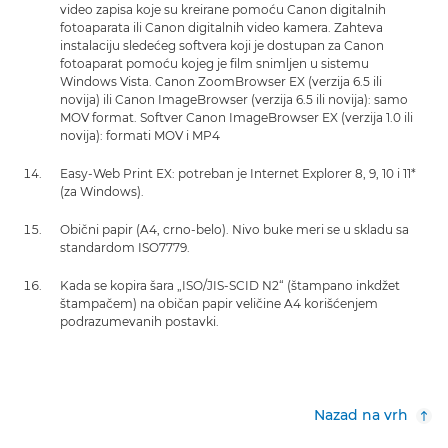
video zapisa koje su kreirane pomoću Canon digitalnih
fotoaparata ili Canon digitalnih video kamera. Zahteva
instalaciju sledećeg softvera koji je dostupan za Canon
fotoaparat pomoću kojeg je film snimljen u sistemu
Windows Vista. Canon ZoomBrowser EX (verzija 6.5 ili
novija) ili Canon ImageBrowser (verzija 6.5 ili novija): samo
MOV format. Softver Canon ImageBrowser EX (verzija 1.0 ili
novija): formati MOV i MP4
Easy-Web Print EX: potreban je Internet Explorer 8, 9, 10 i 11*
(za Windows).
Obični papir (A4, crno-belo). Nivo buke meri se u skladu sa
standardom ISO7779.
Kada se kopira šara „ISO/JIS-SCID N2“ (štampano inkdžet
štampačem) na običan papir veličine A4 korišćenjem
podrazumevanih postavki.
Nazad na vrh