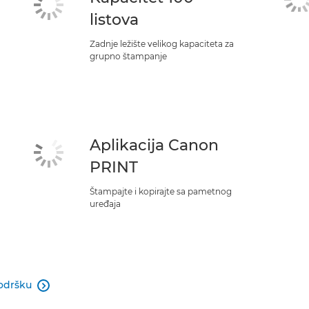
listova
Zadnje ležište velikog kapaciteta za
grupno štampanje
Aplikacija Canon
PRINT
Štampajte i kopirajte sa pametnog
uređaja
odršku
