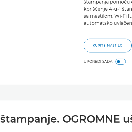
štampanja pomoću o
korišćenje 4-u-1 št
sa mastilom, Wi-Fi 
automatsko uvlačen
KUPITE MASTILO
UPOREDI SADA
 štampanje. OGROMNE u