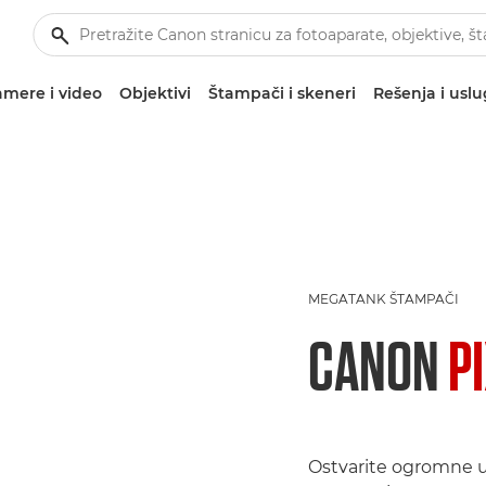
mere i video
Objektivi
Štampači i skeneri
Rešenja i usl
MEGATANK ŠTAMPAČI
CANON
P
Ostvarite ogromne 