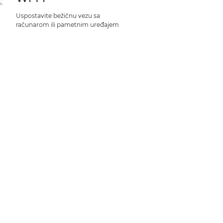
Uspostavite bežičnu vezu sa
računarom ili pametnim uređajem