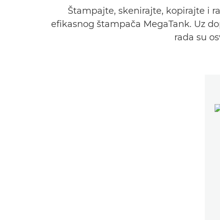
Štampajte, skenirajte, kopirajte 
efikasnog štampača MegaTank. Uz dopu
rada su os