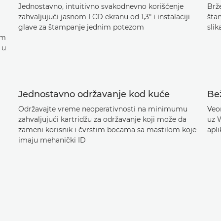
Jednostavno, intuitivno svakodnevno korišćenje
Brž
zahvaljujući jasnom LCD ekranu od 1,3" i instalaciji
šta
glave za štampanje jednim potezom
slik
om
 u
Jednostavno održavanje kod kuće
Be
Održavajte vreme neoperativnosti na minimumu
Veo
zahvaljujući kartridžu za održavanje koji može da
uz 
zameni korisnik i čvrstim bocama sa mastilom koje
apli
imaju mehanički ID