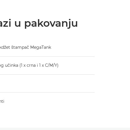
azi u pakovanju
nkdžet štampač MegaTank
 učinka (1 x crna i 1 x C/M/Y)
nti