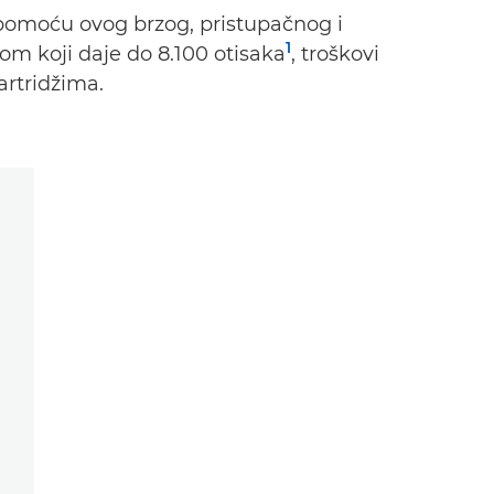
 pomoću ovog brzog, pristupačnog i
1
m koji daje do 8.100 otisaka
, troškovi
artridžima.