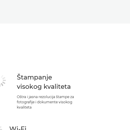
Štampanje
visokog kvaliteta
Oštra i jasna rezolucija štampe za
fotografije i dokumente visokog
kvaliteta
Wi-Fi