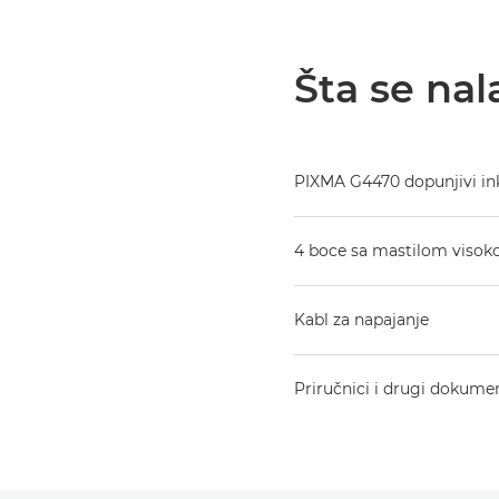
Šta se nal
PIXMA G4470 dopunjivi i
4 boce sa mastilom visokog
Kabl za napajanje
Priručnici i drugi dokume