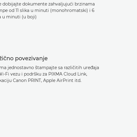
e dobijajte dokumente zahvaljujući brzinama
mpe od 11 slika u minuti (monohromatski) i 6
a u minuti (u boji)
žično povezivanje
ma jednostavno štampajte sa različitih uređaja
Wi-Fi vezu i podršku za PIXMA Cloud Link,
kaciju Canon PRINT, Apple AirPrint itd.