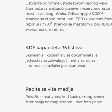
Ostvarite ogromne uštede tokom radnog veka
štampača zahvaljujući punjivim rezervoarima za
2
mastilo visokog učinka. Odštampajte 6.000
stranica sa crnim mastilom (7.600 u ekonomičn
2
režimu) i 7.700
stranica sa mastilom u boji (8.100
ekonomičnom režimu)
ADF kapaciteta 35 listova
Skeniranje i kopiranje više dokumenata je
jednostavno zahvaljujući mehanizmu za
automatsko uvlačenje dokumenata
Radite sa više medija
Pokažite kreativnost kod kuće uz mogućnost
štampanja na magnetnom i mat foto-papiru