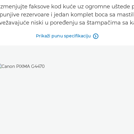
i razmenjujte faksove kod kuće uz ogromne uštede
njive rezervoare i jedan komplet boca sa mastilo
vežavajuće niski u poređenju sa štampačima sa k
Prikaži punu specifikaciju
