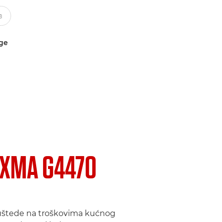
uge
IXMA G4470
uštede na troškovima kućnog