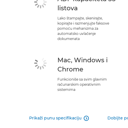
listova
Lako štampajte, skenirajte,
kopirajte i razmenjujte faksove
pomoću mehanizma za
automatsko uvlačenje
dokumenata
Mac, Windows i
Chrome
Funkcioniše sa svim glavnim
računarskim operativnim
sistemima
Prikaži punu specifikaciju
Dobijte p
