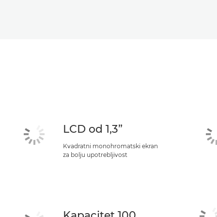
LCD od 1,3”
Kvadratni monohromatski ekran
za bolju upotrebljivost
Kapacitet 100