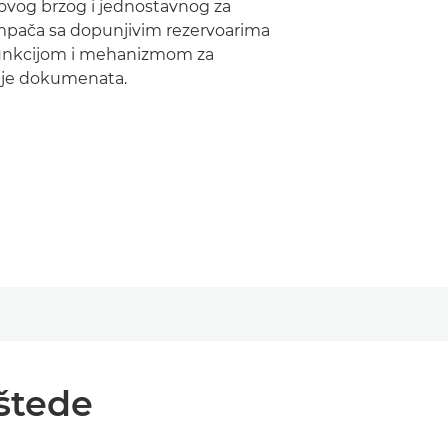
vog brzog i jednostavnog za
ampača sa dopunjivim rezervoarima
funkcijom i mehanizmom za
je dokumenata.
štede