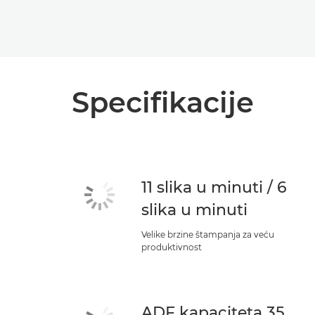
Specifikacije
11 slika u minuti / 6
slika u minuti
Velike brzine štampanja za veću
produktivnost
ADF kapaciteta 35