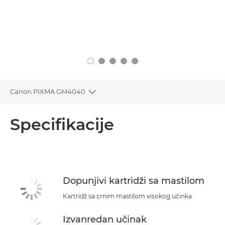
Canon PIXMA GM4040
Toggle breadcrumbs
Pregled
Specifikacije
Specifikacije
Podrška
Dopunjivi kartridži sa mastilom
Kartridž sa crnim mastilom visokog učinka.
Izvanredan učinak