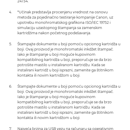
24734.
*Učinak predstavlja procenjenu vrednost na osnovu
metoda za pojedinačno testiranje kompanije Canon, uz
upotrebu monohromatskog grafikona ISO/IEC 19752 i
simulaciju uzastopnog štampanja sa zamenskim
kartridžima nakon početnog podešavanja.
Štampajte dokumente u boji pomoću opcionog kartridža u
boji. Ovaj proizvod je monohromatski inkdžet štampač.
Iako je štampanje u boji moguće kupovinom
kompatibilnog kartridža u boji, preporučuje se da brzo
potrošite mastilo u instaliranom kartridžu. Kada se
instalirani kartridž u boji isprazni, zamenite ga štitnikom
kontakta ili novim kartridžom u boji.
Štampajte dokumente u boji pomoću opcionog kartridža u
boji. Ovaj proizvod je monohromatski inkdžet štampač.
Iako je štampanje u boji moguće kupovinom
kompatibilnog kartridža u boji, preporučuje se da brzo
potrošite mastilo u instaliranom kartridžu. Kada se
instalirani kartridž u boji isprazni, zamenite ga štitnikom
kontakta ili novim kartridžom u boji.
Najveća brzina za USB vezu na računaru sa operativnim