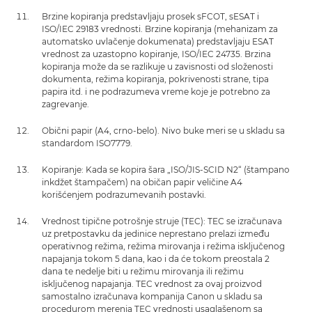
Brzine kopiranja predstavljaju prosek sFCOT, sESAT i
ISO/IEC 29183 vrednosti. Brzine kopiranja (mehanizam za
automatsko uvlačenje dokumenata) predstavljaju ESAT
vrednost za uzastopno kopiranje, ISO/IEC 24735. Brzina
kopiranja može da se razlikuje u zavisnosti od složenosti
dokumenta, režima kopiranja, pokrivenosti strane, tipa
papira itd. i ne podrazumeva vreme koje je potrebno za
zagrevanje.
Obični papir (A4, crno-belo). Nivo buke meri se u skladu sa
standardom ISO7779.
Kopiranje: Kada se kopira šara „ISO/JIS-SCID N2“ (štampano
inkdžet štampačem) na običan papir veličine A4
korišćenjem podrazumevanih postavki.
Vrednost tipične potrošnje struje (TEC): TEC se izračunava
uz pretpostavku da jedinice neprestano prelazi između
operativnog režima, režima mirovanja i režima isključenog
napajanja tokom 5 dana, kao i da će tokom preostala 2
dana te nedelje biti u režimu mirovanja ili režimu
isključenog napajanja. TEC vrednost za ovaj proizvod
samostalno izračunava kompanija Canon u skladu sa
procedurom merenja TEC vrednosti usaglašenom sa