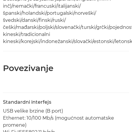
inč)/nemački/francuski/italijanski/
španski/holandski/portugalski/norveški/
švedski/danski/finski/ruski/
češki/mađarski/poljski/slovenački/turski/grčki/pojednos
kineski/tradicionalni
kineski/korejski/indonežanski/slovački/estonski/letonsk
Povezivanje
Standardni interfejs
USB velike brzine (B port)
Ethernet: 10/100 Mb/s (mogućnost automatske
promene)