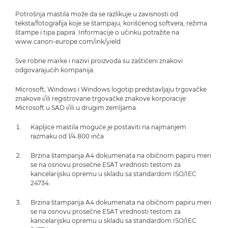
Potrošnja mastila može da se razlikuje u zavisnosti od
teksta/fotografija koje se štampaju, korišćenog softvera, režima
štampe i tipa papira. Informacije o učinku potražite na
www.canon-europe.com/ink/yield
Sve robne marke i nazivi proizvoda su zaštićeni znakovi
odgovarajućih kompanija.
Microsoft, Windows i Windows logotip predstavljaju trgovačke
znakove i/ili registrovane trgovačke znakove korporacije
Microsoft u SAD i/ili u drugim zemljama.
Kapljice mastila moguće je postaviti na najmanjem
razmaku od 1/4.800 inča
Brzina štampanja A4 dokumenata na običnom papiru meri
se na osnovu prosečne ESAT vrednosti testom za
kancelarijsku opremu u skladu sa standardom ISO/IEC
24734.
Brzina štampanja A4 dokumenata na običnom papiru meri
se na osnovu prosečne ESAT vrednosti testom za
kancelarijsku opremu u skladu sa standardom ISO/IEC