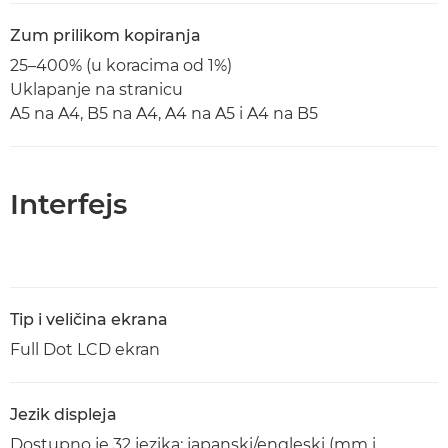
Zum prilikom kopiranja
25–400% (u koracima od 1%)
Uklapanje na stranicu
A5 na A4, B5 na A4, A4 na A5 i A4 na B5
Interfejs
Tip i veličina ekrana
Full Dot LCD ekran
Jezik displeja
Dostupno je 32 jezika: japanski/engleski (mm i