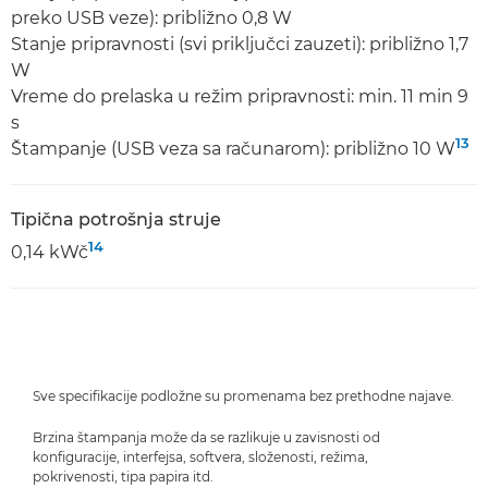
preko USB veze): približno 0,8 W
Stanje pripravnosti (svi priključci zauzeti): približno 1,7
W
Vreme do prelaska u režim pripravnosti: min. 11 min 9
s
13
Štampanje (USB veza sa računarom): približno 10 W
Tipična potrošnja struje
14
0,14 kWč
Sve specifikacije podložne su promenama bez prethodne najave.
Brzina štampanja može da se razlikuje u zavisnosti od
konfiguracije, interfejsa, softvera, složenosti, režima,
pokrivenosti, tipa papira itd.