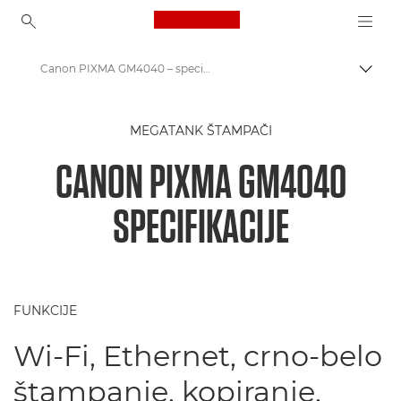
Canon Logo, back to ho
Canon PIXMA GM4040 – specifikacije
Uključ
Canon
MEGATANK ŠTAMPAČI
Canon štampači
CANON PIXMA GM4040
Canon PIXMA GM4040 – štampači
SPECIFIKACIJE
FUNKCIJE
Wi-Fi, Ethernet, crno-belo
štampanje, kopiranje,