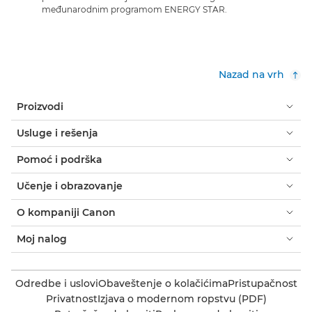
međunarodnim programom ENERGY STAR.
Nazad na vrh
Proizvodi
Usluge i rešenja
Pomoć i podrška
Učenje i obrazovanje
O kompaniji Canon
Moj nalog
Odredbe i uslovi
Obaveštenje o kolačićima
Pristupačnost
Privatnost
Izjava o modernom ropstvu (PDF)