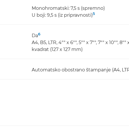
Monohromatski: 7,5 s (spremno)
5
U boji: 9,5 s (iz pripravnosti)
6
Da
A4, B5, LTR, 4"" x 6"", 5"" x 7"", 7"" x 10"", 8"" x
kvadrat (127 x 127 mm)
Automatsko obostrano štampanje (A4, LTR 