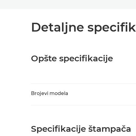
Detaljne specifik
Opšte specifikacije
Brojevi modela
Specifikacije štampača