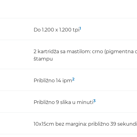
1
Do 1.200 x 1.200 tpi
2 kartridža sa mastilom: crno (pigmentna crn
štampu
2
Približno 14 ipm
3
Približno 9 slika u minuti
10x15cm bez margina: približno 39 sekund