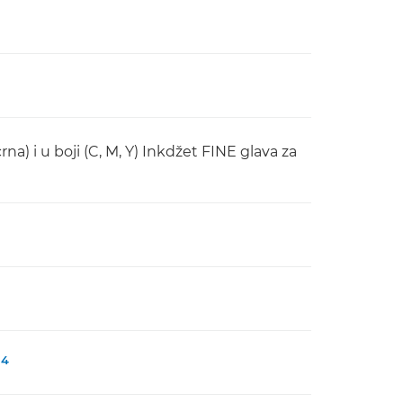
a) i u boji (C, M, Y) Inkdžet FINE glava za
4
i