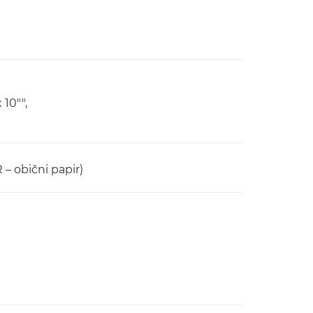
 10"",
– obični papir)