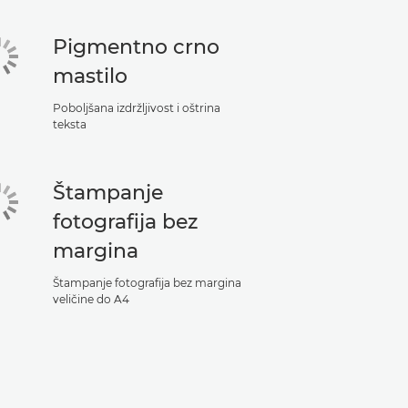
Pigmentno crno
mastilo
Poboljšana izdržljivost i oštrina
teksta
Štampanje
fotografija bez
margina
Štampanje fotografija bez margina
veličine do A4