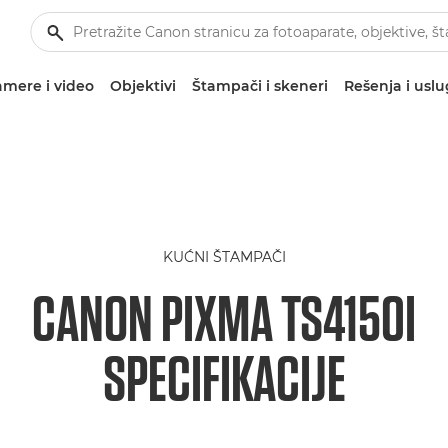
mere i video
Objektivi
Štampači i skeneri
Rešenja i usl
KUĆNI ŠTAMPAČI
CANON PIXMA TS4150I
SPECIFIKACIJE