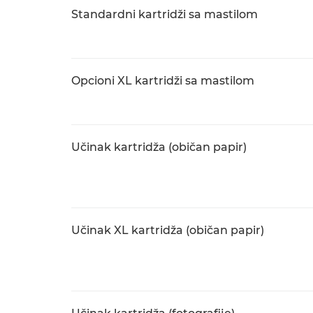
Standardni kartridži sa mastilom
Opcioni XL kartridži sa mastilom
Učinak kartridža (običan papir)
Učinak XL kartridža (običan papir)