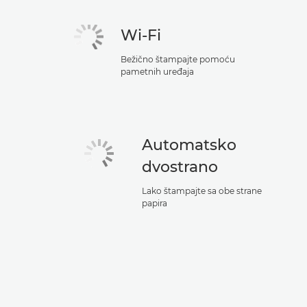
Wi-Fi
Bežično štampajte pomoću
pametnih uređaja
Automatsko
dvostrano
Lako štampajte sa obe strane
papira