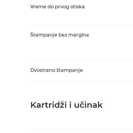
Vreme do prvog otiska
Štampanje bez margina
Dvostrano štampanje
Kartridži i učinak