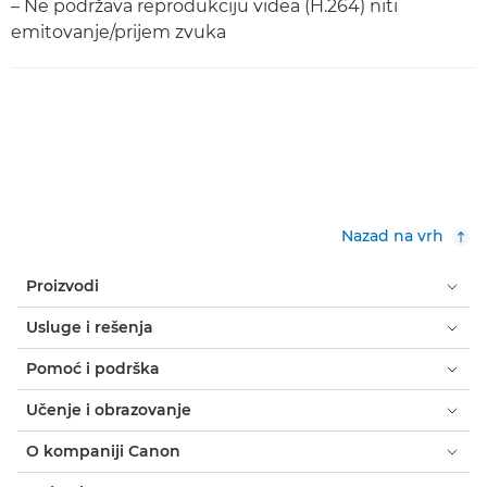
– Ne podržava reprodukciju videa (H.264) niti
emitovanje/prijem zvuka
Nazad na vrh
Proizvodi
Usluge i rešenja
Pomoć i podrška
Učenje i obrazovanje
O kompaniji Canon