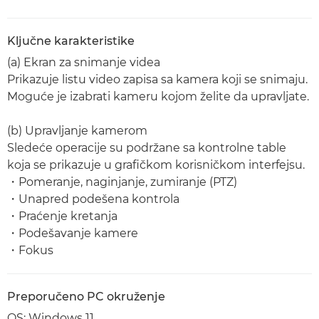
Ključne karakteristike
(a) Ekran za snimanje videa
Prikazuje listu video zapisa sa kamera koji se snimaju.
Moguće je izabrati kameru kojom želite da upravljate.
(b) Upravljanje kamerom
Sledeće operacije su podržane sa kontrolne table
koja se prikazuje u grafičkom korisničkom interfejsu.
・Pomeranje, naginjanje, zumiranje (PTZ)
・Unapred podešena kontrola
・Praćenje kretanja
・Podešavanje kamere
・Fokus
Preporučeno PC okruženje
OS: Windows 11