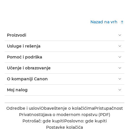
Nazad na vrh
Proizvodi
Usluge i rešenja
Pomoć i podrška
Učenje i obrazovanje
O kompaniji Canon
Moj nalog
Odredbe i uslovi
Obaveštenje o kolačićima
Pristupačnost
Privatnost
Izjava o modernom ropstvu (PDF)
Potrošač: gde kupiti
Poslovno: gde kupiti
Postavke kolačića