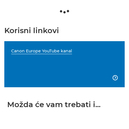
Korisni linkovi
Canon Europe YouTube kanal

Možda će vam trebati i...