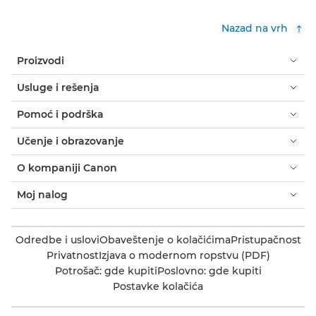
Nazad na vrh
Proizvodi
Usluge i rešenja
Pomoć i podrška
Učenje i obrazovanje
O kompaniji Canon
Moj nalog
Odredbe i uslovi
Obaveštenje o kolačićima
Pristupačnost
Privatnost
Izjava o modernom ropstvu (PDF)
Potrošač: gde kupiti
Poslovno: gde kupiti
Postavke kolačića