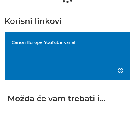
Korisni linkovi
Canon Europe YouTube kanal

Možda će vam trebati i...