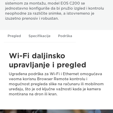
sistemom za montažu, model EOS C200 se
jednostavno konfiguriše da bi pružio izgled i kontrolu
neophodne za različite snimke, a istovremeno je
izuzetno prenosiv i robustan.
Pregled
Specifikacije
Podrška
Wi-Fi daljinsko
upravljanje i pregled
Ugrađena podrška za Wi-Fi i Ethernet omogućava
veoma korisnu Browser Remote kontrolu i
mogućnost pregleda slike na računaru ili mobilnom
uređaju, što je od ključne važnosti kada je kamera
montirana na dron ili kran.