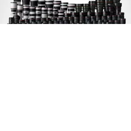
Opcioni sistem za PL
montažu objektiva
Dostupna je opciona usluga promene na PL
montažu, što dalje proširuje asortiman objektiva
pomoću kojih se može snimati.