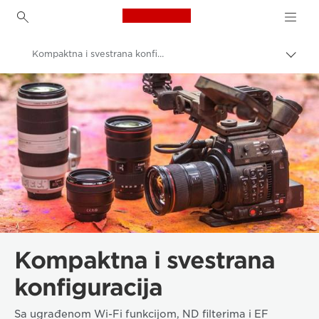
Canon Logo, back to h
Kompaktna i svestrana konfiguracija: EOS C200
Uključ
trag
Canon
Video kamere i kamkorderi
Kompaktna i svestrana
konfiguracija
Sa ugrađenom Wi-Fi funkcijom, ND filterima i EF