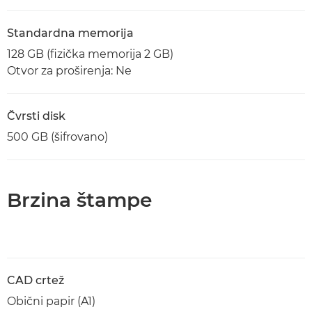
Standardna memorija
128 GB (fizička memorija 2 GB)
Otvor za proširenja: Ne
Čvrsti disk
500 GB (šifrovano)
Brzina štampe
CAD crtež
Obični papir (A1)