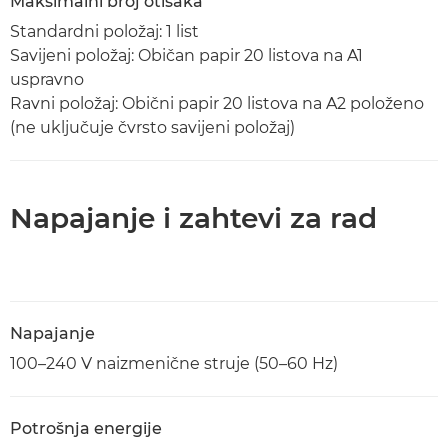
Maksimalni broj otisaka
Standardni položaj: 1 list
Savijeni položaj: Običan papir 20 listova na A1
uspravno
Ravni položaj: Obični papir 20 listova na A2 položeno
(ne uključuje čvrsto savijeni položaj)
Napajanje i zahtevi za rad
Napajanje
100–240 V naizmenične struje (50–60 Hz)
Potrošnja energije