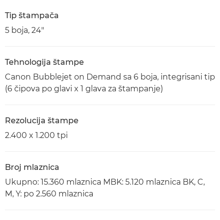
Tip štampača
5 boja, 24"
Tehnologija štampe
Canon Bubblejet on Demand sa 6 boja, integrisani tip
(6 čipova po glavi x 1 glava za štampanje)
Rezolucija štampe
2.400 x 1.200 tpi
Broj mlaznica
Ukupno: 15.360 mlaznica MBK: 5.120 mlaznica BK, C,
M, Y: po 2.560 mlaznica