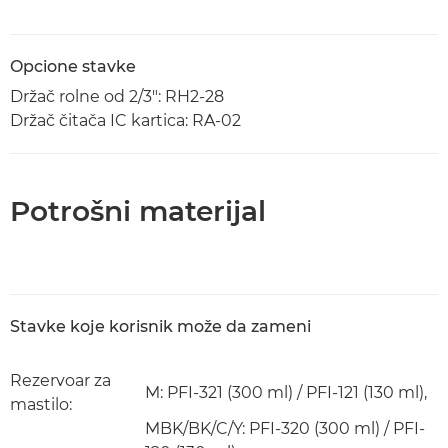
Opcione stavke
Držač rolne od 2/3": RH2-28
Držač čitača IC kartica: RA-02
Potrošni materijal
Stavke koje korisnik može da zameni
Rezervoar za
M: PFI-321 (300 ml) / PFI-121 (130 ml),
mastilo:
MBK/BK/C/Y: PFI-320 (300 ml) / PFI-