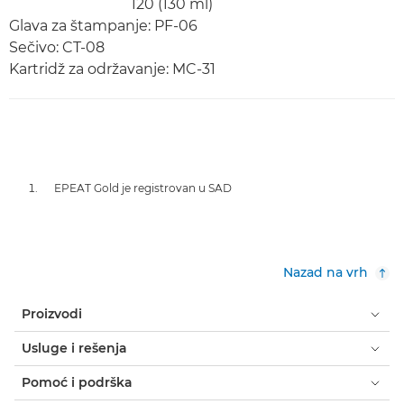
120 (130 ml)
Glava za štampanje: PF-06
Sečivo: CT-08
Kartridž za održavanje: MC-31
EPEAT Gold je registrovan u SAD
Nazad na vrh
Proizvodi
Usluge i rešenja
Pomoć i podrška