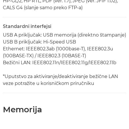
HP-GL/2, HP RTL, PDF (ver. 1.7), JPEG (ver. JFIF 1.02),
CALS G4 (slanje samo preko FTP-a)
Standardni interfejsi
USB A priključak: USB memorija (direktno štampanje)
USB B priključak: Hi-Speed USB
Ethernet: IEEE802.3ab (1000base-T), IEEE802.3u
(100BASE-TX) / IEEE802.3 (10BASE-T)
Bežični LAN: IEEE802.11n/IEEE802.11g/IEEE802.11b
*Uputstvo za aktiviranje/deaktiviranje bežične LAN
veze potražite u korisničkom priručniku
Memorija