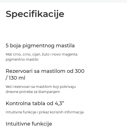
Pregled
Specifikacije
Specifikacije
Podrška
5 boja pigmentnog mastila
Preuzimanje PDF-a
Mat crno, crno, cijan, žuto i novo magenta
pigmentno mastilo
Rezervoari sa mastilom od 300
/ 130 ml
Veći rezervoari sa mastilom koji pokrivaju
dnevne potrebe za štampanjem
Kontrolna tabla od 4,3”
Intuitivne funkcije i prikaz korisnih informacija
Intuitivne funkcije