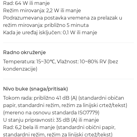
Rad: 64 W ili manje
Režim mirovanja: 2,2 W ili manje
Podrazumevana postavka vremena za prelazak u
režim mirovanja: približno 5 minuta
Kada je uređaj isključen: 0,1 W ili manje
Radno okruženje
Temperatura: 15~30℃, Vlažnost: 10~80% RV (bez
kondenzacije)
Nivo buke (snaga/pritisak)
Tokom rada: približno 41 dB (A) (standardni običan
papir, standardni režim, režim za linijski crtež/tekst)
(mereno na osnovu standarda ISO7779)
U stanju pripravnosti: 35 dB (A) ili manje
Rad: 6,2 bela ili manje (standardni obični papir,
standardni režim, režim za linijski crtež/tekst)