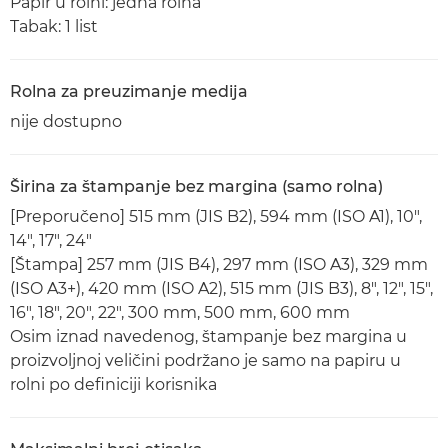
Papir u rolni: jedna rolna
Tabak: 1 list
Rolna za preuzimanje medija
nije dostupno
Širina za štampanje bez margina (samo rolna)
[Preporučeno] 515 mm (JIS B2), 594 mm (ISO A1), 10",
14", 17", 24"
[Štampa] 257 mm (JIS B4), 297 mm (ISO A3), 329 mm
(ISO A3+), 420 mm (ISO A2), 515 mm (JIS B3), 8", 12", 15",
16", 18", 20", 22", 300 mm, 500 mm, 600 mm
Osim iznad navedenog, štampanje bez margina u
proizvoljnoj veličini podržano je samo na papiru u
rolni po definiciji korisnika