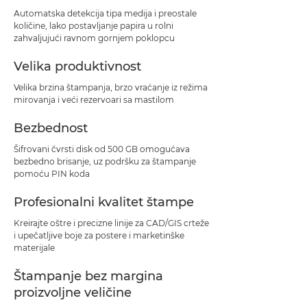
Automatska detekcija tipa medija i preostale
količine, lako postavljanje papira u rolni
zahvaljujući ravnom gornjem poklopcu
Velika produktivnost
Velika brzina štampanja, brzo vraćanje iz režima
mirovanja i veći rezervoari sa mastilom
Bezbednost
Šifrovani čvrsti disk od 500 GB omogućava
bezbedno brisanje, uz podršku za štampanje
pomoću PIN koda
Profesionalni kvalitet štampe
Kreirajte oštre i precizne linije za CAD/GIS crteže
i upečatljive boje za postere i marketinške
materijale
Štampanje bez margina
proizvoljne veličine