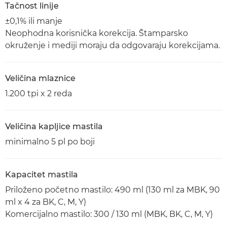
Tačnost linije
±0,1% ili manje
Neophodna korisnička korekcija. Štamparsko
okruženje i mediji moraju da odgovaraju korekcijama.
Veličina mlaznice
1.200 tpi x 2 reda
Veličina kapljice mastila
minimalno 5 pl po boji
Kapacitet mastila
Priloženo početno mastilo: 490 ml (130 ml za MBK, 90
ml x 4 za BK, C, M, Y)
Komercijalno mastilo: 300 / 130 ml (MBK, BK, C, M, Y)