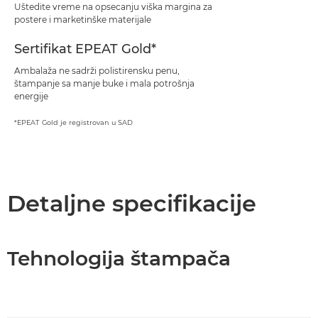
Uštedite vreme na opsecanju viška margina za
postere i marketinške materijale
Sertifikat EPEAT Gold*
Ambalaža ne sadrži polistirensku penu,
štampanje sa manje buke i mala potrošnja
energije
*EPEAT Gold je registrovan u SAD
Detaljne specifikacije
Tehnologija štampača