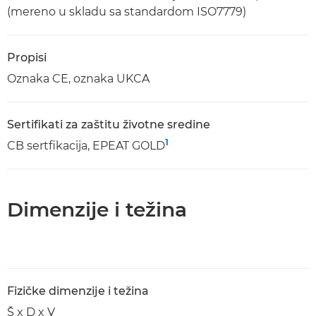
(mereno u skladu sa standardom ISO7779)
Propisi
Oznaka CE, oznaka UKCA
Sertifikati za zaštitu životne sredine
1
CB sertfikacija, EPEAT GOLD
Dimenzije i težina
Fizičke dimenzije i težina
Š x D x V