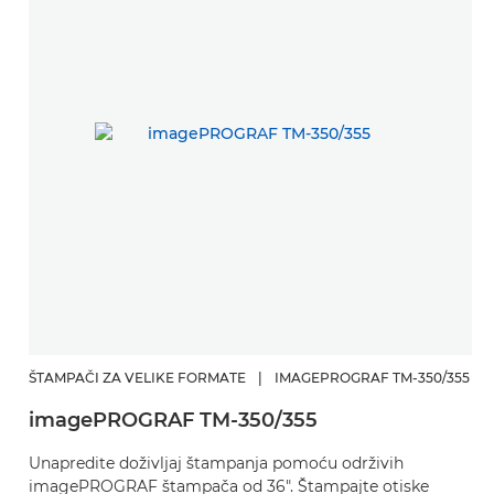
ŠTAMPAČI ZA VELIKE FORMATE
|
IMAGEPROGRAF TM-350/355
imagePROGRAF TM-350/355
Unapredite doživljaj štampanja pomoću održivih
imagePROGRAF štampača od 36". Štampajte otiske