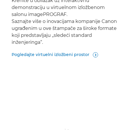
Krenite u obilazak uz interaktivnu
demonstraciju u virtuelnom izložbenom
salonu imagePROGRAF.
Saznajte više o inovacijama kompanije Canon
ugrađenim u ove štampače za široke formate
koji predstavljaju „sledeći standard
inženjeringa“.
Pogledajte virtuelni izložbeni prostor
