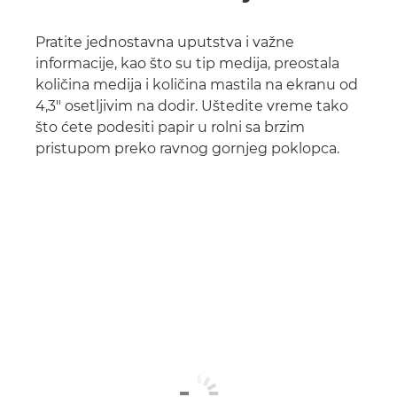
Pratite jednostavna uputstva i važne
informacije, kao što su tip medija, preostala
količina medija i količina mastila na ekranu od
4,3" osetljivim na dodir. Uštedite vreme tako
što ćete podesiti papir u rolni sa brzim
pristupom preko ravnog gornjeg poklopca.