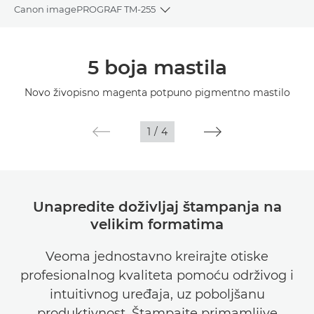
Canon imagePROGRAF TM-255
Toggle breadcrumbs
Pregled
5 boja mastila
Specifikacije
Novo živopisno magenta potpuno pigmentno mastilo
Galerija
1
/
4
Podrška
Unapredite doživljaj štampanja na
velikim formatima
Veoma jednostavno kreirajte otiske
profesionalnog kvaliteta pomoću održivog i
intuitivnog uređaja, uz poboljšanu
produktivnost. Štampajte primamljive