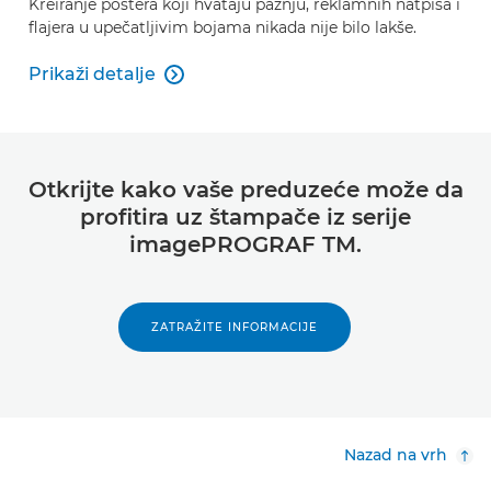
Kreiranje postera koji hvataju pažnju, reklamnih natpisa i
flajera u upečatljivim bojama nikada nije bilo lakše.
Prikaži detalje

PosterArtist
Otkrijte kako vaše preduzeće može da
profitira uz štampače iz serije
imagePROGRAF TM.
ZATRAŽITE INFORMACIJE
Nazad na vrh