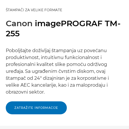
ŠTAMPAČI ZA VELIKE FORMATE
Canon
imagePROGRAF TM-
255
Poboljšajte doživljaj štampanja uz povećanu
produktivnost, intuitivnu funkcionalnost i
profesionalni kvalitet slike pomoću održivog
uređaja. Sa ugrađenim čvrstim diskom, ovaj
štampač od 24" dizajniran je za korporativne i
velike AEC kancelarije, kao i za maloprodaju i
obrazovni sektor.
ZATRAŽITE INFORMACIJE