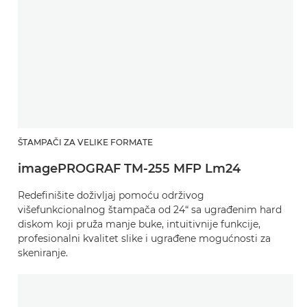
ŠTAMPAČI ZA VELIKE FORMATE
imagePROGRAF TM-255 MFP Lm24
Redefinišite doživljaj pomoću održivog
višefunkcionalnog štampača od 24“ sa ugrađenim hard
diskom koji pruža manje buke, intuitivnije funkcije,
profesionalni kvalitet slike i ugrađene mogućnosti za
skeniranje.