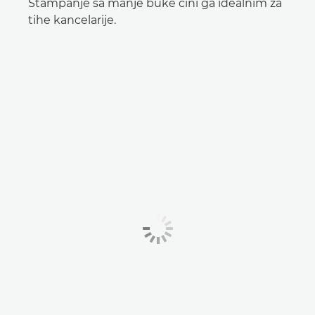
Štampanje sa manje buke čini ga idealnim za
tihe kancelarije.