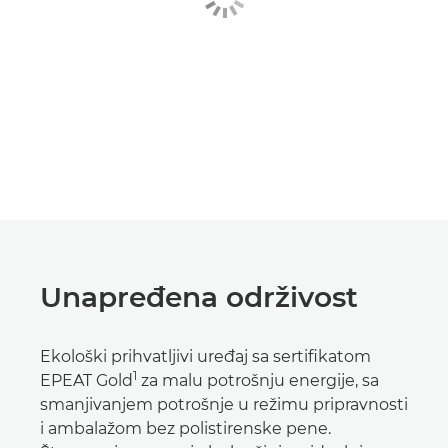
Unapređena održivost
Ekološki prihvatljivi uređaj sa sertifikatom
1
EPEAT Gold
za malu potrošnju energije, sa
smanjivanjem potrošnje u režimu pripravnosti
i ambalažom bez polistirenske pene.