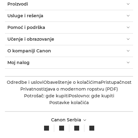
Proizvodi
Usluge i rešenja
Pomoć i podrška
Učenje i obrazovanje
O kompaniji Canon
Moj nalog
Odredbe i uslovi
Obaveštenje o kolačićima
Pristupačnost
Privatnost
Izjava o modernom ropstvu (PDF)
Potrošač: gde kupiti
Poslovno: gde kupiti
Postavke kolačića
Canon Serbia