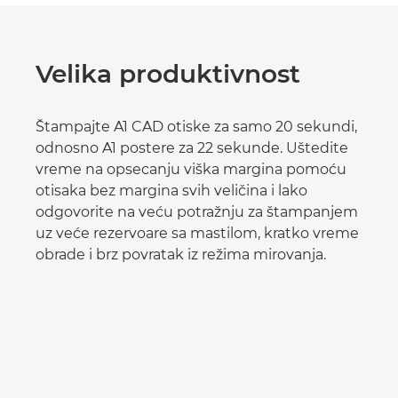
Velika produktivnost
Štampajte A1 CAD otiske za samo 20 sekundi,
odnosno A1 postere za 22 sekunde. Uštedite
vreme na opsecanju viška margina pomoću
otisaka bez margina svih veličina i lako
odgovorite na veću potražnju za štampanjem
uz veće rezervoare sa mastilom, kratko vreme
obrade i brz povratak iz režima mirovanja.