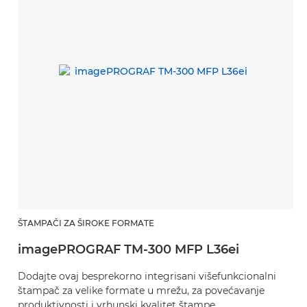
ŠTAMPAČI ZA ŠIROKE FORMATE
imagePROGRAF TM-300 MFP L36ei
Dodajte ovaj besprekorno integrisani višefunkcionalni
štampač za velike formate u mrežu, za povećavanje
produktivnosti i vrhunski kvalitet štampe.