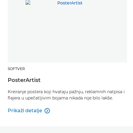
SOFTVER
PosterArtist
Kreiranje postera koji hvataju pažnju, reklamnih natpisa i
flajera u upečatljivim bojama nikada nije bilo lakše.
Prikaži detalje

PosterArtist