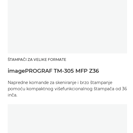
ŠTAMPAČI ZA VELIKE FORMATE
imagePROGRAF TM-305 MFP Z36
Napredne komande za skeniranje i brzo štampanje
pomoću kompaktnog višefunkcionalnog štampača od 36
inča.