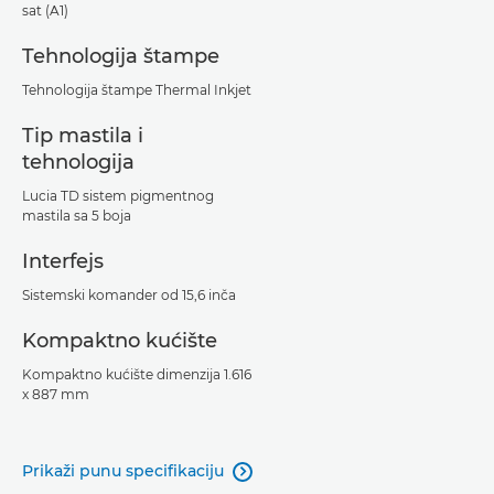
sat (A1)
Tehnologija štampe
Tehnologija štampe Thermal Inkjet
Tip mastila i
tehnologija
Lucia TD sistem pigmentnog
mastila sa 5 boja
Interfejs
Sistemski komander od 15,6 inča
Kompaktno kućište
Kompaktno kućište dimenzija 1.616
x 887 mm
Prikaži punu specifikaciju
