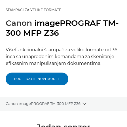
ŠTAMPAČI ZA VELIKE FORMATE
Canon
imagePROGRAF TM-
300 MFP Z36
Višefunkcionalni štampač za velike formate od 36
inča sa unapređenim komandama za skeniranje i
efikasnim manipulisanjem dokumentima.
POGLEDAJTE NOVI MODEL
Canon imagePROGRAF TM-300 MFP Z36
Toggle breadcrumbs
Pregled