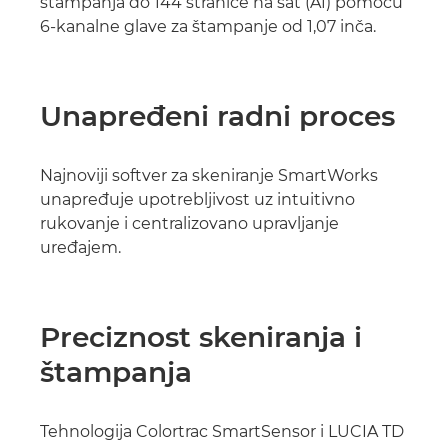
štampanja do 144 stranice na sat (A1) pomoću
6-kanalne glave za štampanje od 1,07 inča.
Unapređeni radni proces
Najnoviji softver za skeniranje SmartWorks
unapređuje upotrebljivost uz intuitivno
rukovanje i centralizovano upravljanje
uređajem.
Preciznost skeniranja i
štampanja
Tehnologija Colortrac SmartSensor i LUCIA TD