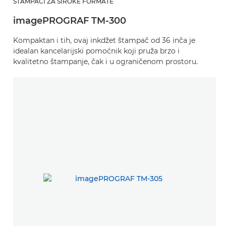
ŠTAMPAČI ZA ŠIROKE FORMATE
imagePROGRAF TM-300
Kompaktan i tih, ovaj inkdžet štampač od 36 inča je
idealan kancelarijski pomoćnik koji pruža brzo i
kvalitetno štampanje, čak i u ograničenom prostoru.