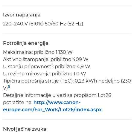
Izvor napajanja
220–240 V (±10%) 50/60 Hz (±2 Hz)
Potrošnja energije
Maksimalna: približno 1.130 W
Aktivno štampanje: približno 409 W
U stanju pripravnosti: približno 4,9 W
U režimu mirovanja: približno 1,0 W
Tipična potrošnja struje (TEC): 0,23 kWh nedeljno (230
5
V)
Detaljne informacije u vezi sa propisom Lot26
potražite na:
http://www.canon-
europe.com/For_Work/Lot26/index.aspx
Nivoi jačine zvuka