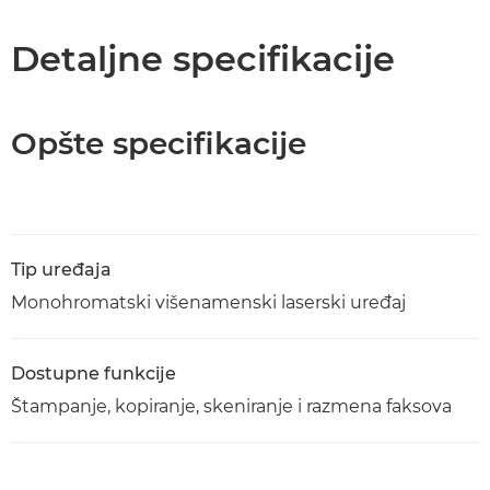
Specifikacije
Detaljne specifikacije
Podrška
Opšte specifikacije
Preuzimanje PDF-a
Tip uređaja
Monohromatski višenamenski laserski uređaj
Dostupne funkcije
Štampanje, kopiranje, skeniranje i razmena faksova