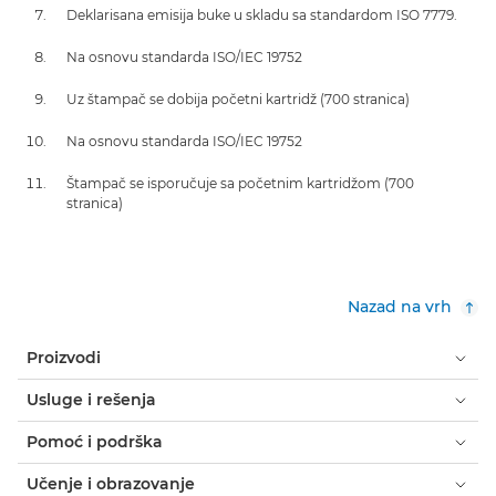
Deklarisana emisija buke u skladu sa standardom ISO 7779.
Na osnovu standarda ISO/IEC 19752
Uz štampač se dobija početni kartridž (700 stranica)
Na osnovu standarda ISO/IEC 19752
Štampač se isporučuje sa početnim kartridžom (700
stranica)
Nazad na vrh
Proizvodi
Usluge i rešenja
Pomoć i podrška
Učenje i obrazovanje