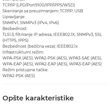
TCP/IP (LPD/Port9100/IPP/IPPS/WSD)
Skeniranje sa preuzimanjem: TCP/IP, USB
Upravljanje:
SNMPv1, SNMPv3 (IPv4, IPv6)
Bezbednost:
TLS1.3, filtriranje IP adresa, IEEE802.1X, SNMPv3, SSL
(HTTPS, IPPS)
Bezbednost (bežična veza): IEEE802.1x
Infrastrukturni režim:
WPA-PSK (AES), WPA2-PSK (AES), WPA3-SAE (AES),
WPA-EAP (AES), WPA2-EAP (AES), WPA3-EAP (AES)
Režim pristupne tačke:
WPA2-PSK (AES)
Opšte karakteristike