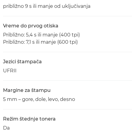
približno 9 s ili manje od uključivanja
Vreme do prvog otiska
Približno: 5,4 s ili manje (400 tpi)
Približno: 7,1 s ili manje (600 tpi)
Jezici štampača
UFRII
Margine za štampu
5 mm – gore, dole, levo, desno
Režim štednje tonera
Da