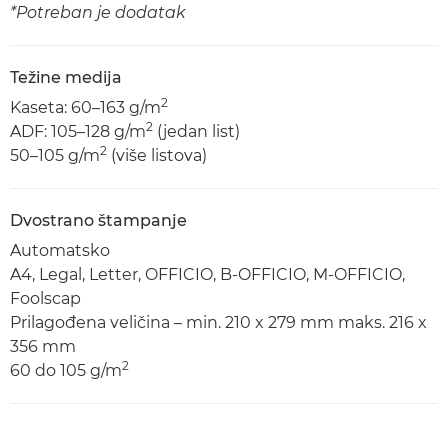
*Potreban je dodatak
Težine medija
2
Kaseta: 60–163 g/m
2
ADF: 105–128 g/m
(jedan list)
2
50–105 g/m
(više listova)
Dvostrano štampanje
Automatsko
A4, Legal, Letter, OFFICIO, B-OFFICIO, M-OFFICIO,
Foolscap
Prilagođena veličina – min. 210 x 279 mm maks. 216 x
356 mm
2
60 do 105 g/m