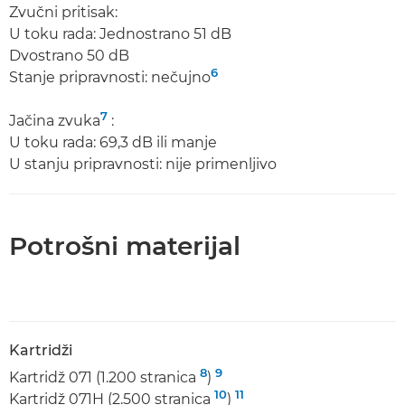
Zvučni pritisak:
U toku rada: Jednostrano 51 dB
Dvostrano 50 dB
6
Stanje pripravnosti: nečujno
7
Jačina zvuka
:
U toku rada: 69,3 dB ili manje
U stanju pripravnosti: nije primenljivo
Potrošni materijal
Kartridži
8
9
Kartridž 071 (1.200 stranica
)
10
11
Kartridž 071H (2.500 stranica
)