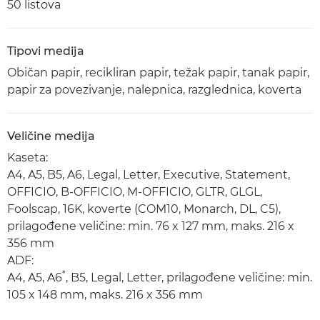
50 listova
Tipovi medija
Običan papir, recikliran papir, težak papir, tanak papir,
papir za povezivanje, nalepnica, razglednica, koverta
Veličine medija
Kaseta:
A4, A5, B5, A6, Legal, Letter, Executive, Statement,
OFFICIO, B-OFFICIO, M-OFFICIO, GLTR, GLGL,
Foolscap, 16K, koverte (COM10, Monarch, DL, C5),
prilagođene veličine: min. 76 x 127 mm, maks. 216 x
356 mm
ADF:
*
A4, A5, A6
, B5, Legal, Letter, prilagođene veličine: min.
105 x 148 mm, maks. 216 x 356 mm