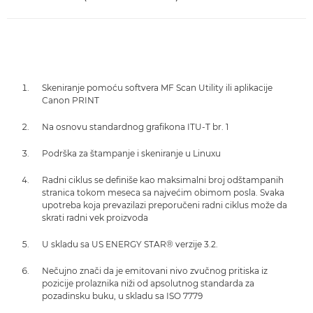
Skeniranje pomoću softvera MF Scan Utility ili aplikacije
Canon PRINT
Na osnovu standardnog grafikona ITU-T br. 1
Podrška za štampanje i skeniranje u Linuxu
Radni ciklus se definiše kao maksimalni broj odštampanih
stranica tokom meseca sa najvećim obimom posla. Svaka
upotreba koja prevazilazi preporučeni radni ciklus može da
skrati radni vek proizvoda
U skladu sa US ENERGY STAR® verzije 3.2.
Nečujno znači da je emitovani nivo zvučnog pritiska iz
pozicije prolaznika niži od apsolutnog standarda za
pozadinsku buku, u skladu sa ISO 7779