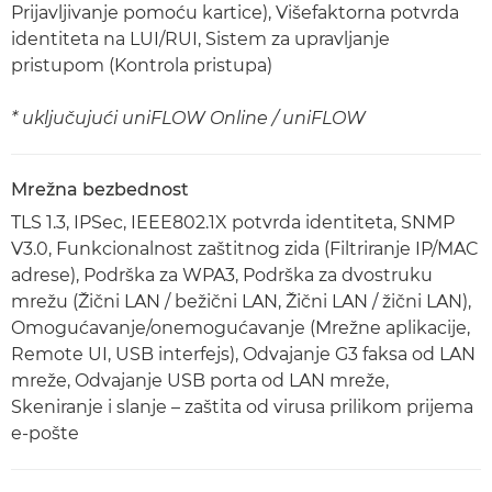
Prijavljivanje pomoću kartice), Višefaktorna potvrda
identiteta na LUI/RUI, Sistem za upravljanje
pristupom (Kontrola pristupa)
* uključujući uniFLOW Online / uniFLOW
Mrežna bezbednost
TLS 1.3, IPSec, IEEE802.1X potvrda identiteta, SNMP
V3.0, Funkcionalnost zaštitnog zida (Filtriranje IP/MAC
adrese), Podrška za WPA3, Podrška za dvostruku
mrežu (Žični LAN / bežični LAN, Žični LAN / žični LAN),
Omogućavanje/onemogućavanje (Mrežne aplikacije,
Remote UI, USB interfejs), Odvajanje G3 faksa od LAN
mreže, Odvajanje USB porta od LAN mreže,
Skeniranje i slanje – zaštita od virusa prilikom prijema
e-pošte