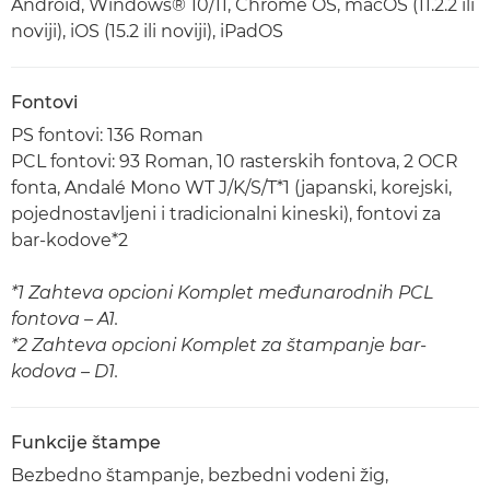
Android, Windows® 10/11, Chrome OS, macOS (11.2.2 ili
noviji), iOS (15.2 ili noviji), iPadOS
Fontovi
PS fontovi: 136 Roman
PCL fontovi: 93 Roman, 10 rasterskih fontova, 2 OCR
fonta, Andalé Mono WT J/K/S/T*1 (japanski, korejski,
pojednostavljeni i tradicionalni kineski), fontovi za
bar-kodove*2
*1 Zahteva opcioni Komplet međunarodnih PCL
fontova – A1.
*2 Zahteva opcioni Komplet za štampanje bar-
kodova – D1.
Funkcije štampe
Bezbedno štampanje, bezbedni vodeni žig,