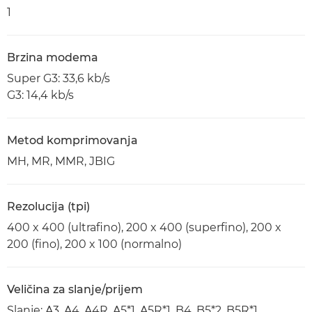
1
Brzina modema
Super G3: 33,6 kb/s
G3: 14,4 kb/s
Metod komprimovanja
MH, MR, MMR, JBIG
Rezolucija (tpi)
400 x 400 (ultrafino), 200 x 400 (superfino), 200 x
200 (fino), 200 x 100 (normalno)
Veličina za slanje/prijem
Slanje: A3, A4, A4R, A5*1, A5R*1, B4, B5*2, B5R*1