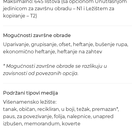
Maksimalno: 645 listova (sa opcionom Unutrašnjom
jedinicom za završnu obradu – N1 i Ležištem za
kopiranje – T2)
Mogućnosti završne obrade
Uparivanje, grupisanje, ofset, heftanje, bušenje rupa,
ekonomično heftanje, heftanje na zahtev
* Mogućnosti završne obrade se razlikuju u
zavisnosti od povezanih opcija.
Podržani tipovi medija
Višenamensko ležište:
tanak, običan, recikliran, u boji, težak, premazan*,
paus, za povezivanje, folija, nalepnice, unapred
izbušen, memorandum, koverte