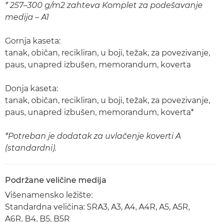
* 257–300 g/m2 zahteva Komplet za podešavanje
medija – A1
Gornja kaseta:
tanak, običan, recikliran, u boji, težak, za povezivanje,
paus, unapred izbušen, memorandum, koverta
Donja kaseta:
tanak, običan, recikliran, u boji, težak, za povezivanje,
paus, unapred izbušen, memorandum, koverta*
*Potreban je dodatak za uvlačenje koverti A
(standardni).
Podržane veličine medija
Višenamensko ležište:
Standardna veličina: SRA3, A3, A4, A4R, A5, A5R,
A6R, B4, B5, B5R