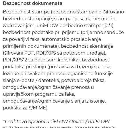
Bezbednost dokumenata
Bezbednost štampe (bezbedno štampanje, šifrovano
bezbedno štampanje, štampanje sa nametnutim
zadržavanjem, uniFLOW bezbedno štampanje*1),
bezbednost podataka pri prijemu (prijemno sanduče
za poverljivi faks, automatsko prosleđivanje
primljenih dokumenata), bezbednost skeniranja
(šifrovani PDF, PDF/XPS sa potpisom uređaja),
PDF/XPS*2 sa potpisom korisnika), bezbednost
podataka pri slanju (postavka za traženje unosa
lozinke pri svakom prenosu, ograničene funkcije
slanja e-pošte / datoteka, potvrda broja faksa,
omogućavanje/ograničavanje prenosa u
upravljačkom programu za faks,
omogućavanje/ograničavanje slanja iz istorije,
podrška za S/MIME)
*1 Zahteva opcioni uniFLOW Online / uniFLOW