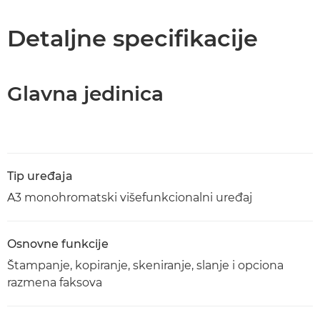
Specifikacije
Detaljne specifikacije
Podrška
Glavna jedinica
Preuzimanje PDF-a
Tip uređaja
A3 monohromatski višefunkcionalni uređaj
Osnovne funkcije
Štampanje, kopiranje, skeniranje, slanje i opciona
razmena faksova