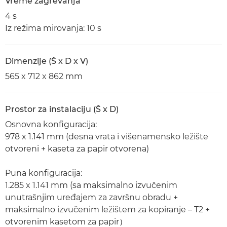
Vreme zagrevanja
4 s
Iz režima mirovanja: 10 s
Dimenzije (Š x D x V)
565 x 712 x 862 mm
Prostor za instalaciju (Š x D)
Osnovna konfiguracija:
978 x 1.141 mm (desna vrata i višenamensko ležište
otvoreni + kaseta za papir otvorena)
Puna konfiguracija:
1.285 x 1.141 mm (sa maksimalno izvučenim
unutrašnjim uređajem za završnu obradu +
maksimalno izvučenim ležištem za kopiranje – T2 +
otvorenim kasetom za papir）