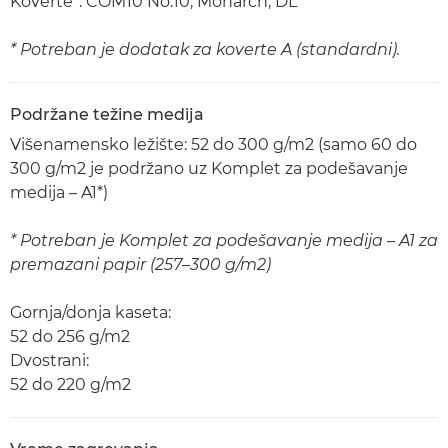
Koverte*: COM10 No.10, Monarch, DL
* Potreban je dodatak za koverte A (standardni).
Podržane težine medija
Višenamensko ležište: 52 do 300 g/m2 (samo 60 do
300 g/m2 je podržano uz Komplet za podešavanje
medija – A1*)
* Potreban je Komplet za podešavanje medija – A1 za
premazani papir (257–300 g/m2)
Gornja/donja kaseta:
52 do 256 g/m2
Dvostrani:
52 do 220 g/m2