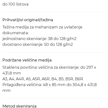
do 100 listova
Prihvatljivi originali/težina
Težina medija za mehanizam za uvlačenje
dokumenata:
jednostrano skeniranje: 38 do 128 g/m2
dvostrano skeniranje: 50 do 128 g/m2
Podržane veličine medija
Staklena površina: veličina za skeniranje: do 297 x
431,8 mm
A3, A4, A4R, A5, A5R, A6R, B4, B5, B5R, B6R
Prilagođena veličina: 48 x 85 mm do 304,8 x 431,8
mm
Metod skeniranja