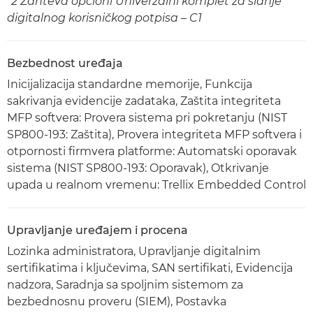
*2 Zahteva opcioni Univerzalni komplet za slanje
digitalnog korisničkog potpisa – C1
Bezbednost uređaja
Inicijalizacija standardne memorije, Funkcija
sakrivanja evidencije zadataka, Zaštita integriteta
MFP softvera: Provera sistema pri pokretanju (NIST
SP800-193: Zaštita), Provera integriteta MFP softvera i
otpornosti firmvera platforme: Automatski oporavak
sistema (NIST SP800-193: Oporavak), Otkrivanje
upada u realnom vremenu: Trellix Embedded Control
Upravljanje uređajem i procena
Lozinka administratora, Upravljanje digitalnim
sertifikatima i ključevima, SAN sertifikati, Evidencija
nadzora, Saradnja sa spoljnim sistemom za
bezbednosnu proveru (SIEM), Postavka