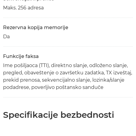
Maks. 256 adresa
Rezervna kopija memorije
Da
Funkcije faksa
Ime pošiljaoca (TTI), direktno slanje, odloženo slanje,
pregled, obaveštenje o završetku zadatka, TX izveštaj,
prekid prenosa, sekvencijalno slanje, lozinka/slanje
podadrese, poverljivo poštansko sanduče
Specifikacije bezbednosti