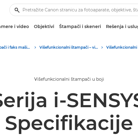
mere i video
Objektivi
Štampači i skeneri
Rešenja i usl
Poslovni štampači i faks mašine
Višefunkcionalni štampači – višenamenski štampači
Višefunkcionalni štampači u boji
erija i-SENS
Specifikacije