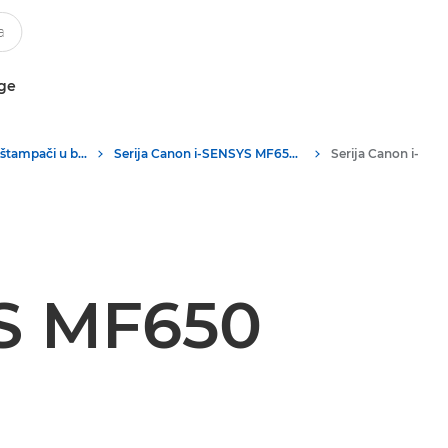
uge
Višefunkcionalni štampači u boji
Serija Canon i-SENSYS MF650 – višefunkcionalni štampači
YS MF650