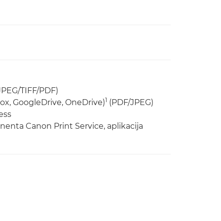
JPEG/TIFF/PDF)
1
ox, GoogleDrive, OneDrive)
(PDF/JPEG)
ess
nenta Canon Print Service, aplikacija