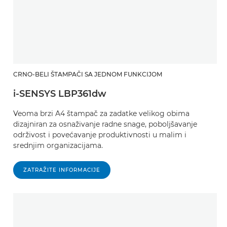
CRNO-BELI ŠTAMPAČI SA JEDNOM FUNKCIJOM
i-SENSYS LBP361dw
Veoma brzi A4 štampač za zadatke velikog obima
dizajniran za osnaživanje radne snage, poboljšavanje
održivost i povećavanje produktivnosti u malim i
srednjim organizacijama.
ZATRAŽITE INFORMACIJE