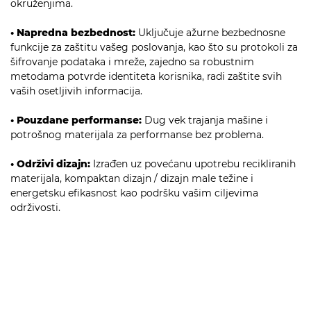
okruženjima.
• Napredna bezbednost:
Uključuje ažurne bezbednosne
funkcije za zaštitu vašeg poslovanja, kao što su protokoli za
šifrovanje podataka i mreže, zajedno sa robustnim
metodama potvrde identiteta korisnika, radi zaštite svih
vaših osetljivih informacija.
• Pouzdane performanse:
Dug vek trajanja mašine i
potrošnog materijala za performanse bez problema.
• Održivi dizajn:
Izrađen uz povećanu upotrebu recikliranih
materijala, kompaktan dizajn / dizajn male težine i
energetsku efikasnost kao podršku vašim ciljevima
održivosti.