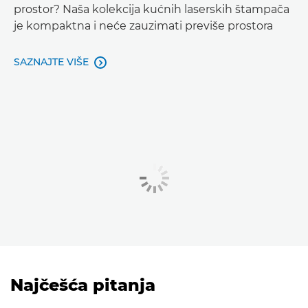
prostor? Naša kolekcija kućnih laserskih štampača
je kompaktna i neće zauzimati previše prostora
SAZNAJTE VIŠE

Najčešća pitanja