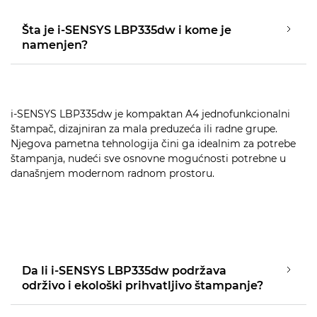
Šta je i-SENSYS LBP335dw i kome je
namenjen?
i-SENSYS LBP335dw je kompaktan A4 jednofunkcionalni
štampač, dizajniran za mala preduzeća ili radne grupe.
Njegova pametna tehnologija čini ga idealnim za potrebe
štampanja, nudeći sve osnovne mogućnosti potrebne u
današnjem modernom radnom prostoru.
Da li i-SENSYS LBP335dw podržava
održivo i ekološki prihvatljivo štampanje?