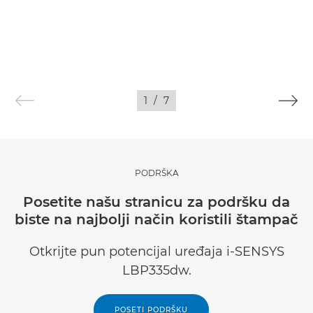
1
/
7
PODRŠKA
Posetite našu stranicu za podršku da
biste na najbolji način koristili štampač
Otkrijte pun potencijal uređaja i-SENSYS
LBP335dw.
POSETI PODRŠKU