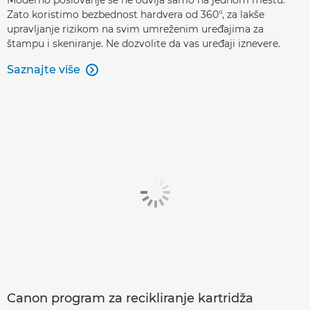
Moderno poslovanje se ne odvija samo na jednom mestu.
Zato koristimo bezbednost hardvera od 360°, za lakše
upravljanje rizikom na svim umreženim uređajima za
štampu i skeniranje. Ne dozvolite da vas uređaji iznevere.
Saznajte više

Canon program za recikliranje kartridža