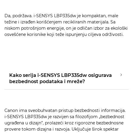
Da, podržava. i-SENSYS LBP335dw je kompaktan, male
težine i izrađen korišćenjem recikliranih materijala. Sa
niskom potrošnjom energije, on je odličan izbor za ekološki
osvešćene korisnike koji teže ispunjenju ciljeva održivosti.
Kako serija i-SENSYS LBP335dw osigurava
bezbednost podataka i mreže?
Canon ima sveobuhvatan pristup bezbednosti informacija.
i-SENSYS LBP335dw je razvijen sa filozofijom „bezbednost
ugrađena u dizajn”, prolazeći kroz rigorozne bezbednosne
provere tokom dizajna i razvoja. Uključuje širok spektar