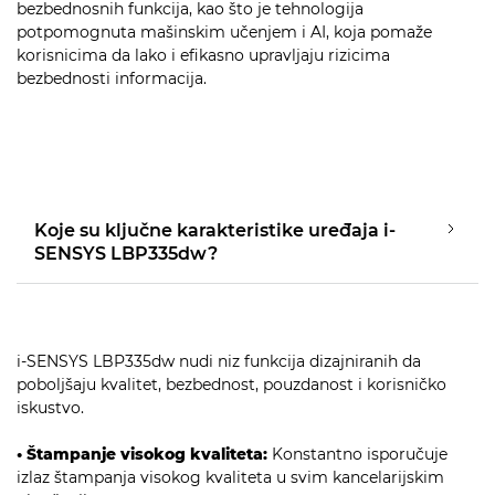
bezbednosnih funkcija, kao što je tehnologija
potpomognuta mašinskim učenjem i AI, koja pomaže
korisnicima da lako i efikasno upravljaju rizicima
bezbednosti informacija.
Koje su ključne karakteristike uređaja i-
SENSYS LBP335dw?
i-SENSYS LBP335dw nudi niz funkcija dizajniranih da
poboljšaju kvalitet, bezbednost, pouzdanost i korisničko
iskustvo.
• Štampanje visokog kvaliteta:
Konstantno isporučuje
izlaz štampanja visokog kvaliteta u svim kancelarijskim