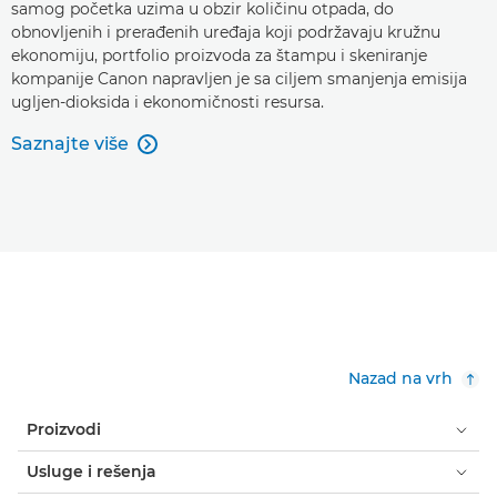
samog početka uzima u obzir količinu otpada, do
obnovljenih i prerađenih uređaja koji podržavaju kružnu
ekonomiju, portfolio proizvoda za štampu i skeniranje
kompanije Canon napravljen je sa ciljem smanjenja emisija
ugljen-dioksida i ekonomičnosti resursa.
Saznajte više

Nazad na vrh
Proizvodi
Usluge i rešenja