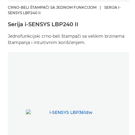
CRNO-BELI ŠTAMPAČI SA JEDNOM FUNKCIJOM
|
SERIJA I-
SENSYS LBP240 II
Serija i-SENSYS LBP240 II
Jednofunkcijski crno-beli štampači sa velikim brzinama
štampanja i intuitivnim korišćenjem.