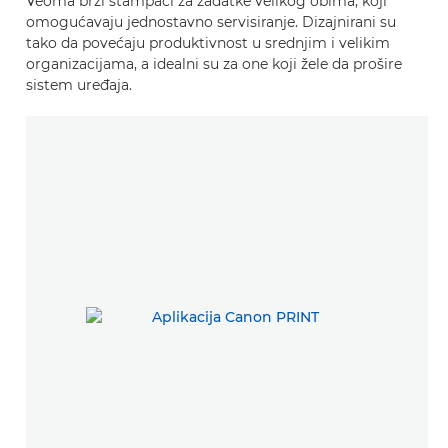
Veoma brzi štampači za zadatke velikog obima, koji
omogućavaju jednostavno servisiranje. Dizajnirani su
tako da povećaju produktivnost u srednjim i velikim
organizacijama, a idealni su za one koji žele da prošire
sistem uređaja.