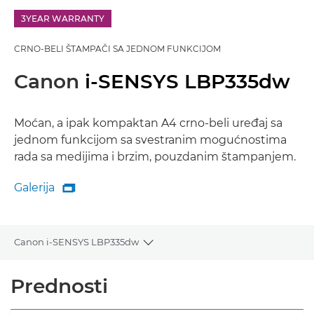
3YEAR WARRANTY
CRNO-BELI ŠTAMPAČI SA JEDNOM FUNKCIJOM
Canon
i-SENSYS LBP335dw
Moćan, a ipak kompaktan A4 crno-beli uređaj sa
jednom funkcijom sa svestranim mogućnostima
rada sa medijima i brzim, pouzdanim štampanjem.
Galerija

Galerija
Canon i-SENSYS LBP335dw
Toggle breadcrumbs
Pregled
Prednosti
Specifikacije