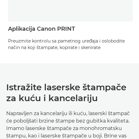
Aplikacija Canon PRINT
Preuzmite kontrolu sa pametnog uređaja i oslobodite
način na koji štampate, kopirate i skenirate
Istražite laserske štampače
za kuću i kancelariju
Napravljen za kancelariju ili kuću, laserski štampač
će poboljšati brzine štampe bez gubitka kvaliteta.
Imamo laserske štampače za monohromatsku
štampu, kao i laserske štampače u boji. Brine vas