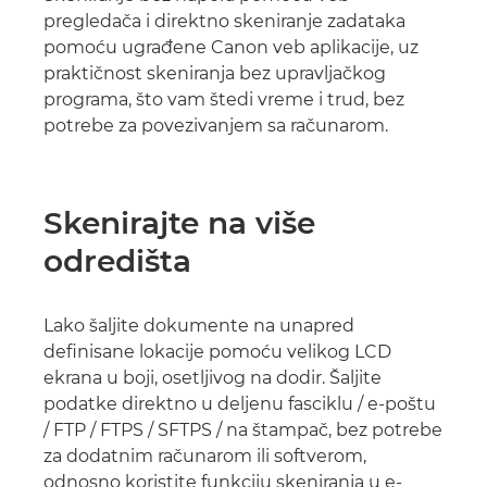
pregledača i direktno skeniranje zadataka
pomoću ugrađene Canon veb aplikacije, uz
praktičnost skeniranja bez upravljačkog
programa, što vam štedi vreme i trud, bez
potrebe za povezivanjem sa računarom.
Skenirajte na više
odredišta
Lako šaljite dokumente na unapred
definisane lokacije pomoću velikog LCD
ekrana u boji, osetljivog na dodir. Šaljite
podatke direktno u deljenu fasciklu / e-poštu
/ FTP / FTPS / SFTPS / na štampač, bez potrebe
za dodatnim računarom ili softverom,
odnosno koristite funkciju skeniranja u e-