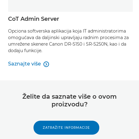
CoT Admin Server
Opciona softverska aplikacija koja IT administratorima
omogućava da daljinski upravljaju radnim procesima za
umrežene skenere Canon DR-S150 i SR-S250N, kao i da
dodaju funkcije.
Saznajte više

Saznajte više
Želite da saznate više o ovom
proizvodu?
ZATRAŽITE INFORMACIJE