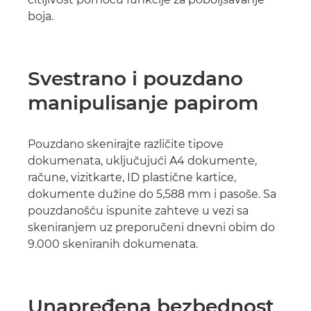
boja.
Svestrano i pouzdano
manipulisanje papirom
Pouzdano skenirajte različite tipove
dokumenata, uključujući A4 dokumente,
račune, vizitkarte, ID plastične kartice,
dokumente dužine do 5,588 mm i pasoše. Sa
pouzdanošću ispunite zahteve u vezi sa
skeniranjem uz preporučeni dnevni obim do
9.000 skeniranih dokumenata.
Unapređena bezbednost