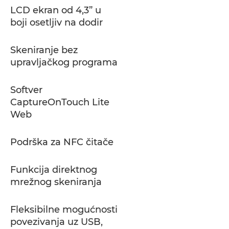
LCD ekran od 4,3” u
boji osetljiv na dodir
Skeniranje bez
upravljačkog programa
Softver
CaptureOnTouch Lite
Web
Podrška za NFC čitače
Funkcija direktnog
mrežnog skeniranja
Fleksibilne mogućnosti
povezivanja uz USB,