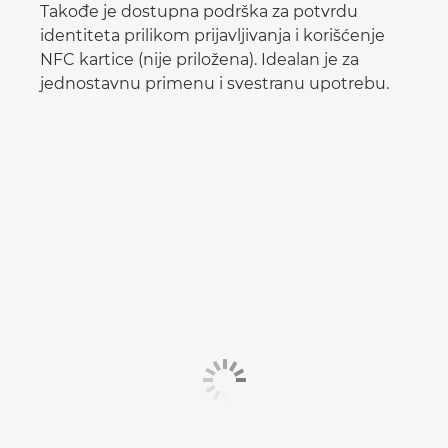
Takođe je dostupna podrška za potvrdu
identiteta prilikom prijavljivanja i korišćenje
NFC kartice (nije priložena). Idealan je za
jednostavnu primenu i svestranu upotrebu.