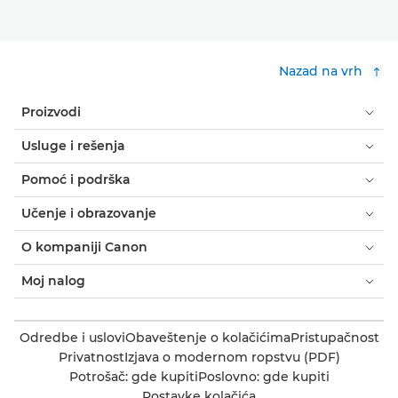
Nazad na vrh
Proizvodi
Usluge i rešenja
Pomoć i podrška
Učenje i obrazovanje
O kompaniji Canon
Moj nalog
Odredbe i uslovi
Obaveštenje o kolačićima
Pristupačnost
Privatnost
Izjava o modernom ropstvu (PDF)
Potrošač: gde kupiti
Poslovno: gde kupiti
Postavke kolačića