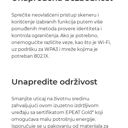
Sprečite neovlašćeni pristup skeneru i
korišćenje izabranih funkcija putem više
ponuđenih metoda provere identiteta i
kontrola ograničenja. Ako je potrebno,
onemogućite različite veze, kao što je Wi-Fi,
uz podršku za WPA3 i mreže kojima je
potreban 802.1X.
Unapredite održivost
Smanjite uticaj na životnu sredinu
zahvaljujući ovom izuzetno izdržljivom
uređaju sa sertifikatom EPEAT Gold* koji
omogućava malu potrošnju energije.
Isporučuje se u pakovanju od materijala za