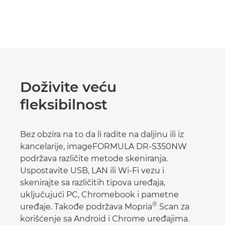
Doživite veću
fleksibilnost
Bez obzira na to da li radite na daljinu ili iz
kancelarije, imageFORMULA DR-S350NW
podržava različite metode skeniranja.
Uspostavite USB, LAN ili Wi-Fi vezu i
skenirajte sa različitih tipova uređaja,
uključujući PC, Chromebook i pametne
®
uređaje. Takođe podržava Mopria
Scan za
korišćenje sa Android i Chrome uređajima.