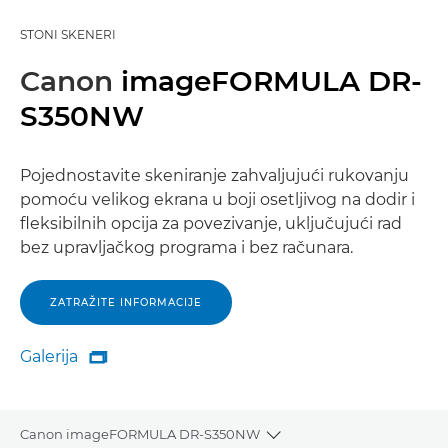
STONI SKENERI
Canon
imageFORMULA DR-
S350NW
Pojednostavite skeniranje zahvaljujući rukovanju
pomoću velikog ekrana u boji osetljivog na dodir i
fleksibilnih opcija za povezivanje, uključujući rad
bez upravljačkog programa i bez računara.
ZATRAŽITE INFORMACIJE
Galerija

Galerija
Canon imageFORMULA DR-S350NW
Toggle breadcrumbs