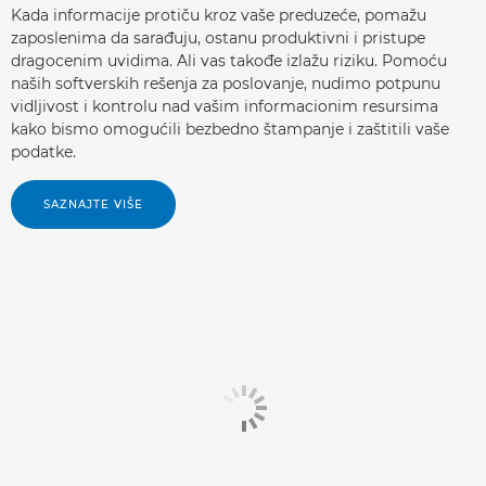
Kada informacije protiču kroz vaše preduzeće, pomažu
zaposlenima da sarađuju, ostanu produktivni i pristupe
dragocenim uvidima. Ali vas takođe izlažu riziku. Pomoću
naših softverskih rešenja za poslovanje, nudimo potpunu
vidljivost i kontrolu nad vašim informacionim resursima
kako bismo omogućili bezbedno štampanje i zaštitili vaše
podatke.
SAZNAJTE VIŠE