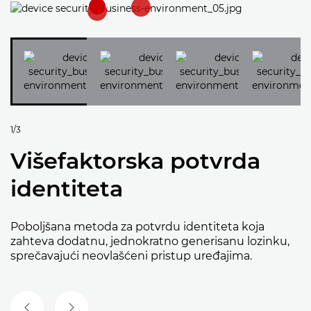
1/3
Višefaktorska potvrda
identiteta
Poboljšana metoda za potvrdu identiteta koja
zahteva dodatnu, jednokratno generisanu lozinku,
sprečavajući neovlašćeni pristup uređajima.