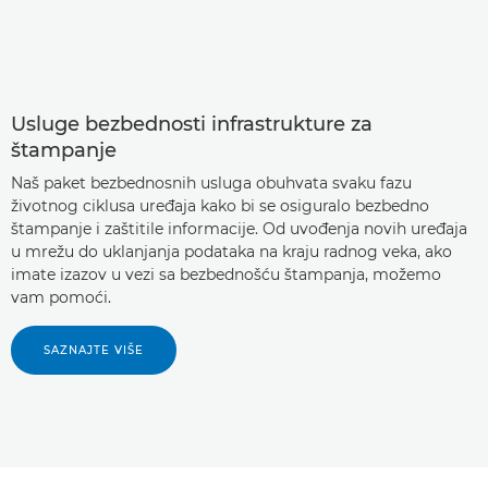
Usluge bezbednosti infrastrukture za
štampanje
Naš paket bezbednosnih usluga obuhvata svaku fazu
životnog ciklusa uređaja kako bi se osiguralo bezbedno
štampanje i zaštitile informacije. Od uvođenja novih uređaja
u mrežu do uklanjanja podataka na kraju radnog veka, ako
imate izazov u vezi sa bezbednošću štampanja, možemo
vam pomoći.
SAZNAJTE VIŠE