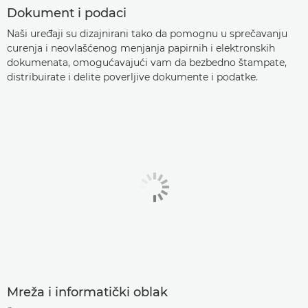
Dokument i podaci
Naši uređaji su dizajnirani tako da pomognu u sprečavanju
curenja i neovlašćenog menjanja papirnih i elektronskih
dokumenata, omogućavajući vam da bezbedno štampate,
distribuirate i delite poverljive dokumente i podatke.
Mreža i informatički oblak