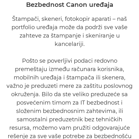
Bezbednost Canon uređaja
KLJUČNE FUNKCIJE
Štampači, skeneri, fotokopir aparati – naš
portfolio uređaja može da podrži sve vaše
BEZBEDNOSNE POSTAVKE
zahteve za štampanje i skeniranje u
SRODNI PROIZVODI
kancelariji.
DODATNO ISTRAŽITE
Pošto se poverljivi podaci redovno
premeštaju između računara korisnika,
OBRATITE NAM SE
mobilnih uređaja i štampača ili skenera,
važno je preduzeti mere za zaštitu poslovnog
okruženja. Bilo da ste veliko preduzeće sa
posvećenim timom za IT bezbednost i
složenim bezbednosnim zahtevima, ili
samostalni preduzetnik bez tehničkih
resursa, možemo vam pružiti odgovarajuće
rešenje za sve vaše potrebe za bezbednošću