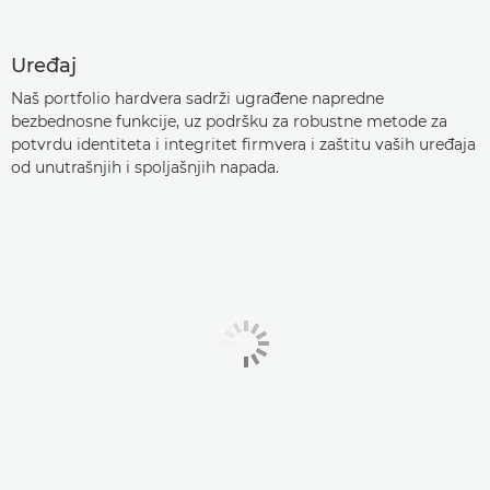
Uređaj
Naš portfolio hardvera sadrži ugrađene napredne
bezbednosne funkcije, uz podršku za robustne metode za
potvrdu identiteta i integritet firmvera i zaštitu vaših uređaja
od unutrašnjih i spoljašnjih napada.