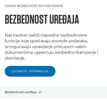
CANON BEZBEDNOST ZA POSLOVANJE
BEZBEDNOST UREĐAJA
Naš hardver sadrži napredne bezbednosne
funkcije koje sprečavaju povrede podataka,
omogućavaju upravljanje pristupom vašim
dokumentima i garantuju bezbedno štampanje i
skeniranje.
ZATRAŽITE INFORMACIJE
Bezbednost uređaja
NAŠA TEHNOLOGIJA