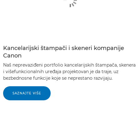
Kancelarijski štampači i skeneri kompanije
Canon
Naš neprevaziđeni portfolio kancelarijskih štampača, skenera
i višefunkcionalnih uređaja projektovan je da traje, uz
bezbednosne funkcije koje se neprestano razvijaju.
SAZNAJTE VIŠE