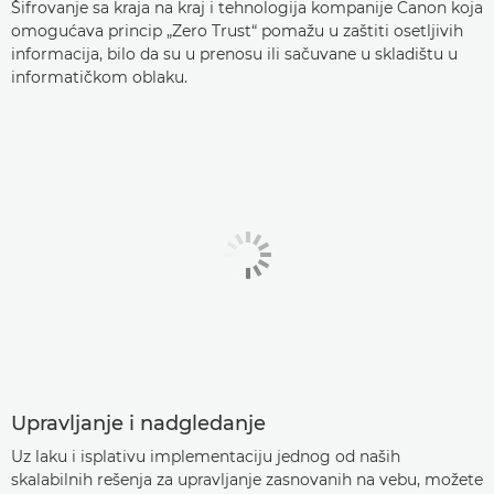
Šifrovanje sa kraja na kraj i tehnologija kompanije Canon koja
omogućava princip „Zero Trust“ pomažu u zaštiti osetljivih
informacija, bilo da su u prenosu ili sačuvane u skladištu u
informatičkom oblaku.
Upravljanje i nadgledanje
Uz laku i isplativu implementaciju jednog od naših
skalabilnih rešenja za upravljanje zasnovanih na vebu, možete