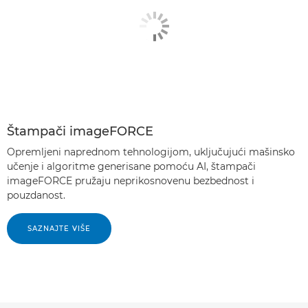
Štampači imageFORCE
Opremljeni naprednom tehnologijom, uključujući mašinsko
učenje i algoritme generisane pomoću AI, štampači
imageFORCE pružaju neprikosnovenu bezbednost i
pouzdanost.
SAZNAJTE VIŠE