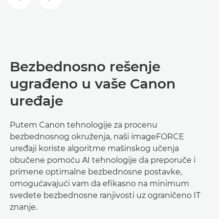
PRETHODNI SLAJD
SLEDEĆI SLAJD
Bezbednosno rešenje
ugrađeno u vaše Canon
uređaje
Putem Canon tehnologije za procenu
bezbednosnog okruženja, naši imageFORCE
uređaji koriste algoritme mašinskog učenja
obučene pomoću AI tehnologije da preporuče i
primene optimalne bezbednosne postavke,
omogućavajući vam da efikasno na minimum
svedete bezbednosne ranjivosti uz ograničeno IT
znanje.