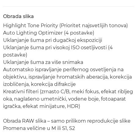
Obrada slika
Highlight Tone Priority (Prioritet najsvetlijih tonova)
Auto Lighting Optimizer (4 postavke)
Uklanjanje šuma pri dugačkoj ekspoziciji
Uklanjanje šuma pri visokoj ISO osetljivosti (4
postavke)
Uklanjanje šuma za više snimaka
Automatsko ispravljanje perifernog osvetljenja na
objektivu, ispravljanje hromatskih aberacija, korekcija
izobličenja, korekcija difrakcije
Kreativni filteri (zrnasto C/B, meki fokus, efekat ribljeg
oka, naglašeno umetnički, vodene boje, fotoaparat
igračka, efekat minijature, HDR)
Obrada RAW slika – samo prilikom reprodukcije slike
Promena veličine u M ili S1, S2