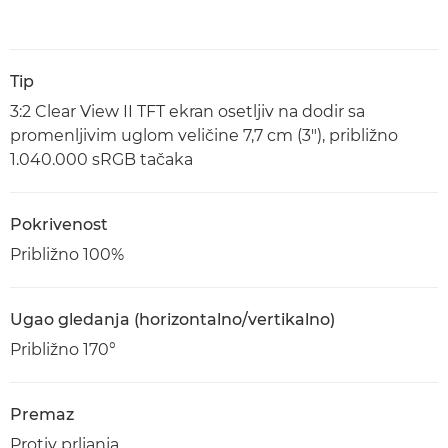
Tip
3:2 Clear View II TFT ekran osetljiv na dodir sa
promenljivim uglom veličine 7,7 cm (3"), približno
1.040.000 sRGB tačaka
Pokrivenost
Približno 100%
Ugao gledanja (horizontalno/vertikalno)
Približno 170°
Premaz
Protiv prljanja