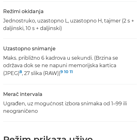
Režimi okidanja
Jednostruko, uzastopno L, uzastopno H, tajmer (2 s +
daljinski, 10 s + daljinski)
Uzastopno snimanje
Maks. približno 6 kadrova u sekundi. (Brzina se
održava dok se ne napuni memorijska kartica
8
9
10
11
(JPEG)
, 27 slika (RAW))
Merač intervala
Ugrađen, uz mogućnost izbora snimaka od 1–99 ili
neograničeno
Režim prikaza uživo