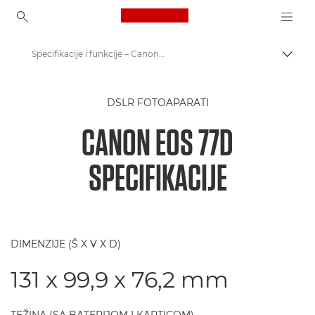
Canon Logo, back to ho
Specifikacije i funkcije – Canon EOS 77D
Uključ
Canon
DSLR FOTOAPARATI
Digitalni fotoaparati
CANON EOS 77D
Canon EOS 77D
SPECIFIKACIJE
DIMENZIJE (Š X V X D)
131 x 99,9 x 76,2 mm