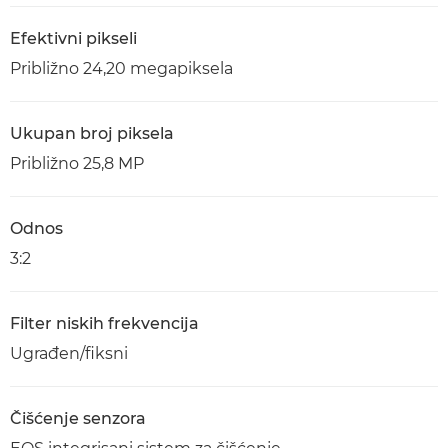
Efektivni pikseli
Približno 24,20 megapiksela
Ukupan broj piksela
Približno 25,8 MP
Odnos
3:2
Filter niskih frekvencija
Ugrađen/fiksni
Čišćenje senzora