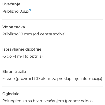
Uvećanje
7
Približno 0,82x
Vidna tačka
Približno 19 mm (od centra sočiva)
Ispravljanje dioptrije
-3 do +1 m-1 (dioptrija)
Ekran tražila
Fiksno (prozirni LCD ekran za preklapanje informacija)
Ogledalo
Poluogledalo sa brzim vraćanjem (prenos: odnos