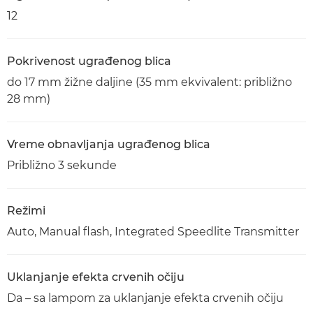
12
Pokrivenost ugrađenog blica
do 17 mm žižne daljine (35 mm ekvivalent: približno
28 mm)
Vreme obnavljanja ugrađenog blica
Približno 3 sekunde
Režimi
Auto, Manual flash, Integrated Speedlite Transmitter
Uklanjanje efekta crvenih očiju
Da – sa lampom za uklanjanje efekta crvenih očiju