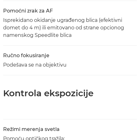
Pomoćni zrak za AF
Isprekidano okidanje ugrađenog blica (efektivni
domet do 4 m) ili emitovano od strane opcionog
namenskog Speedlite blica
Ručno fokusiranje
Podešava se na objektivu
Kontrola ekspozicije
Režimi merenja svetla
Pomoću optičkog tražila: