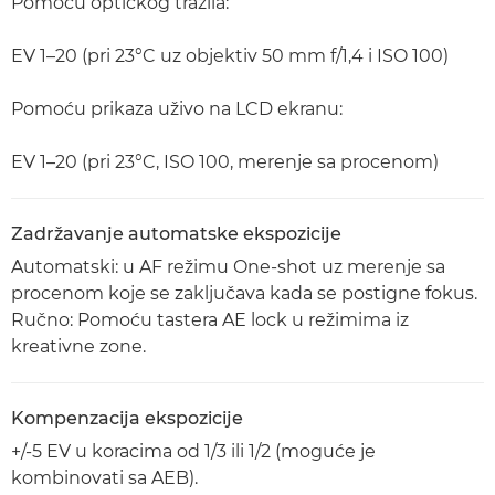
Pomoću optičkog tražila:
EV 1–20 (pri 23°C uz objektiv 50 mm f/1,4 i ISO 100)
Pomoću prikaza uživo na LCD ekranu:
EV 1–20 (pri 23°C, ISO 100, merenje sa procenom)
Zadržavanje automatske ekspozicije
Automatski: u AF režimu One-shot uz merenje sa
procenom koje se zaključava kada se postigne fokus.
Ručno: Pomoću tastera AE lock u režimima iz
kreativne zone.
Kompenzacija ekspozicije
+/-5 EV u koracima od 1/3 ili 1/2 (moguće je
kombinovati sa AEB).