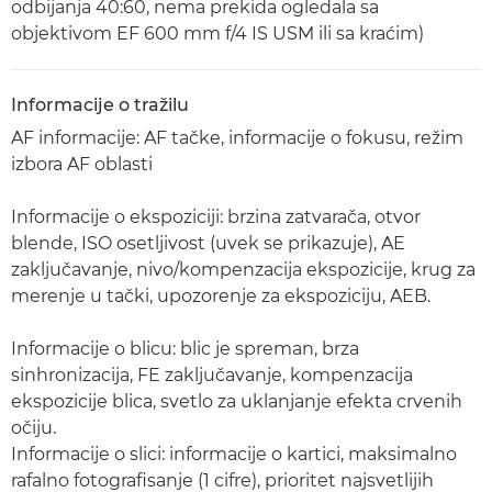
odbijanja 40:60, nema prekida ogledala sa
objektivom EF 600 mm f/4 IS USM ili sa kraćim)
Informacije o tražilu
AF informacije: AF tačke, informacije o fokusu, režim
izbora AF oblasti
Informacije o ekspoziciji: brzina zatvarača, otvor
blende, ISO osetljivost (uvek se prikazuje), AE
zaključavanje, nivo/kompenzacija ekspozicije, krug za
merenje u tački, upozorenje za ekspoziciju, AEB.
Informacije o blicu: blic je spreman, brza
sinhronizacija, FE zaključavanje, kompenzacija
ekspozicije blica, svetlo za uklanjanje efekta crvenih
očiju.
Informacije o slici: informacije o kartici, maksimalno
rafalno fotografisanje (1 cifre), prioritet najsvetlijih