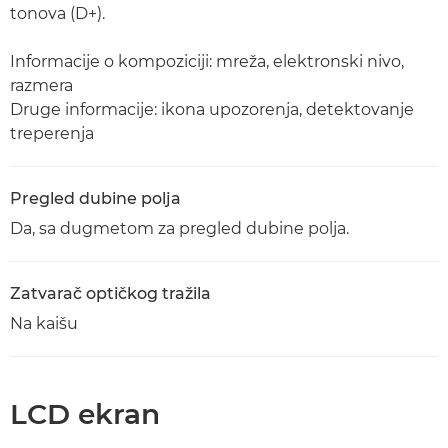
tonova (D+).
Informacije o kompoziciji: mreža, elektronski nivo,
razmera
Druge informacije: ikona upozorenja, detektovanje
treperenja
Pregled dubine polja
Da, sa dugmetom za pregled dubine polja.
Zatvarač optičkog tražila
Na kaišu
LCD ekran