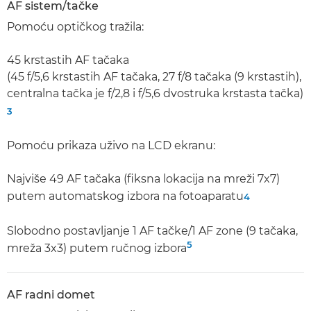
AF sistem/tačke
Pomoću optičkog tražila:
45 krstastih AF tačaka
(45 f/5,6 krstastih AF tačaka, 27 f/8 tačaka (9 krstastih),
centralna tačka je f/2,8 i f/5,6 dvostruka krstasta tačka)
3
Pomoću prikaza uživo na LCD ekranu:
Najviše 49 AF tačaka (fiksna lokacija na mreži 7x7)
putem automatskog izbora na fotoaparatu
4
Slobodno postavljanje 1 AF tačke/1 AF zone (9 tačaka,
5
mreža 3x3) putem ručnog izbora
AF radni domet