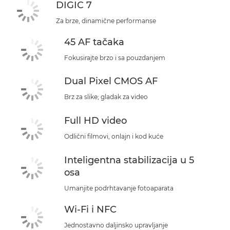
DIGIC 7
Za brze, dinamične performanse
45 AF tačaka
Fokusirajte brzo i sa pouzdanjem
Dual Pixel CMOS AF
Brz za slike; gladak za video
Full HD video
Odlični filmovi, onlajn i kod kuće
Inteligentna stabilizacija u 5
osa
Umanjite podrhtavanje fotoaparata
Wi-Fi i NFC
Jednostavno daljinsko upravljanje