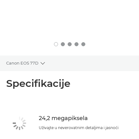
Canon EOS 77D
Toggle breadcrumbs
Pregled
Specifikacije
Specifikacije
24,2 megapiksela
Uživajte u neverovatnim detaljima i jasnoći