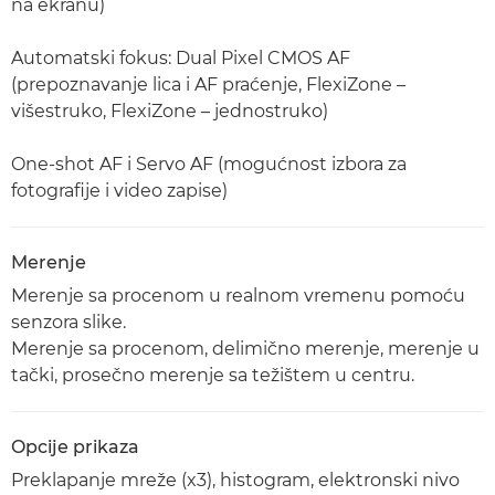
na ekranu)
Automatski fokus: Dual Pixel CMOS AF
(prepoznavanje lica i AF praćenje, FlexiZone –
višestruko, FlexiZone – jednostruko)
One-shot AF i Servo AF (mogućnost izbora za
fotografije i video zapise)
Merenje
Merenje sa procenom u realnom vremenu pomoću
senzora slike.
Merenje sa procenom, delimično merenje, merenje u
tački, prosečno merenje sa težištem u centru.
Opcije prikaza
Preklapanje mreže (x3), histogram, elektronski nivo