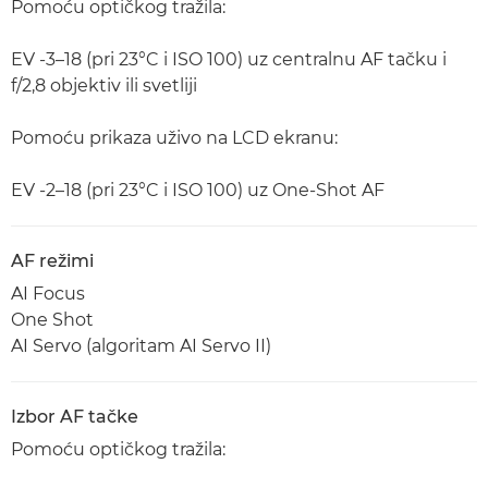
Pomoću optičkog tražila:
EV -3–18 (pri 23°C i ISO 100) uz centralnu AF tačku i
f/2,8 objektiv ili svetliji
Pomoću prikaza uživo na LCD ekranu:
EV -2–18 (pri 23°C i ISO 100) uz One-Shot AF
AF režimi
AI Focus
One Shot
AI Servo (algoritam AI Servo II)
Izbor AF tačke
Pomoću optičkog tražila: