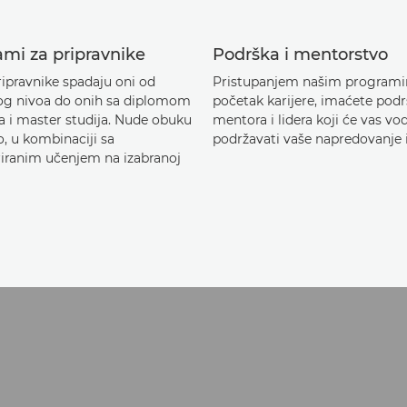
ami za pripravnike
Podrška i mentorstvo
ipravnike spadaju oni od
Pristupanjem našim program
g nivoa do onih sa diplomom
početak karijere, imaćete pod
ta i master studija. Nude obuku
mentora i lidera koji će vas vodi
, u kombinaciji sa
podržavati vaše napredovanje i
riranim učenjem na izabranoj