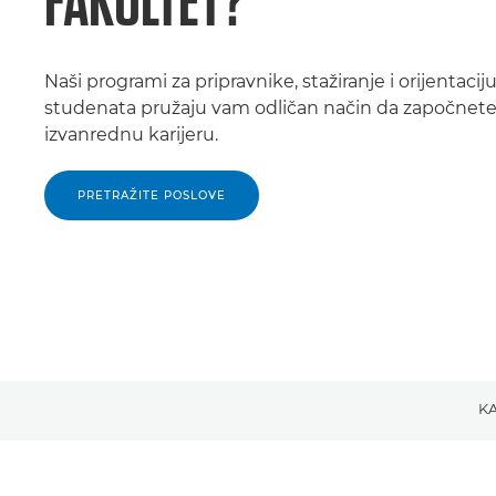
Naši programi za pripravnike, stažiranje i orijentacij
studenata pružaju vam odličan način da započnet
izvanrednu karijeru.
PRETRAŽITE POSLOVE
KA