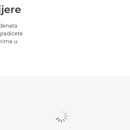
ijere
udenata
gradićete
erima u