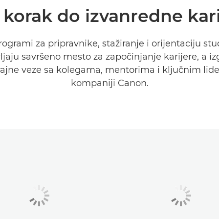
 korak do izvanredne kar
rogrami za pripravnike, stažiranje i orijentaciju st
ljaju savršeno mesto za započinjanje karijere, a iz
ajne veze sa kolegama, mentorima i ključnim lid
kompaniji Canon.