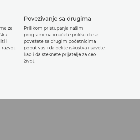
Povezivanje sa drugima
ima za
Prilikom pristupanja našim
ršku
programima imaćete priliku da se
ti i
povežete sa drugim početnicima
 razvoj.
poput vas i da delite iskustva i savete,
kao i da steknete prijatelje za ceo
život.