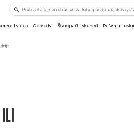
mere i video
Objektivi
Štampači i skeneri
Rešenja i usl
zicije
ILI