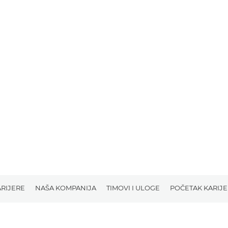
u
e
RIJERE
NAŠA KOMPANIJA
TIMOVI I ULOGE
POČETAK KARIJ