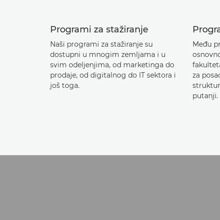
Programi za stažiranje
Progr
Naši programi za stažiranje su
Među pr
dostupni u mnogim zemljama i u
osnovno
svim odeljenjima, od marketinga do
fakulte
prodaje, od digitalnog do IT sektora i
za posao
još toga.
struktu
putanji.