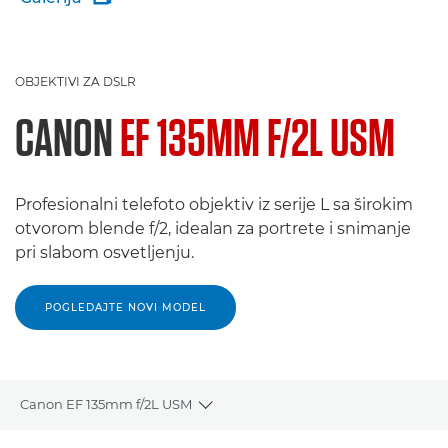
OBJEKTIVI ZA DSLR
CANON
EF 135MM F/2L USM
Profesionalni telefoto objektiv iz serije L sa širokim
otvorom blende f/2, idealan za portrete i snimanje
pri slabom osvetljenju.
POGLEDAJTE NOVI MODEL
Canon EF 135mm f/2L USM
Toggle breadcrumbs