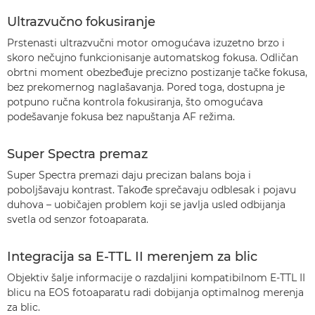
Ultrazvučno fokusiranje
Prstenasti ultrazvučni motor omogućava izuzetno brzo i
skoro nečujno funkcionisanje automatskog fokusa. Odličan
obrtni moment obezbeđuje precizno postizanje tačke fokusa,
bez prekomernog naglašavanja. Pored toga, dostupna je
potpuno ručna kontrola fokusiranja, što omogućava
podešavanje fokusa bez napuštanja AF režima.
Super Spectra premaz
Super Spectra premazi daju precizan balans boja i
poboljšavaju kontrast. Takođe sprečavaju odblesak i pojavu
duhova – uobičajen problem koji se javlja usled odbijanja
svetla od senzor fotoaparata.
Integracija sa E-TTL II merenjem za blic
Objektiv šalje informacije o razdaljini kompatibilnom E-TTL II
blicu na EOS fotoaparatu radi dobijanja optimalnog merenja
za blic.