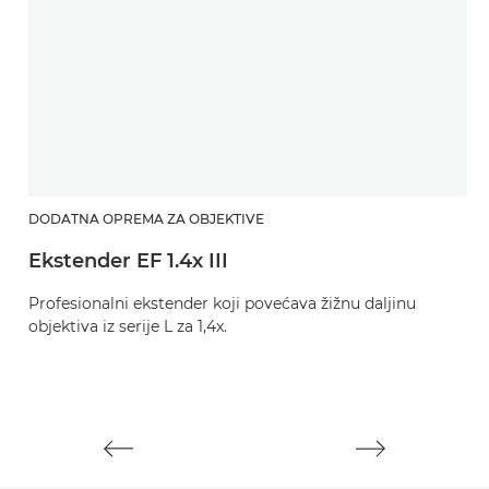
DODATNA OPREMA ZA OBJEKTIVE
D
Ekstender EF 1.4x III
E
Profesionalni ekstender koji povećava žižnu daljinu
Pr
objektiva iz serije L za 1,4x.
ob