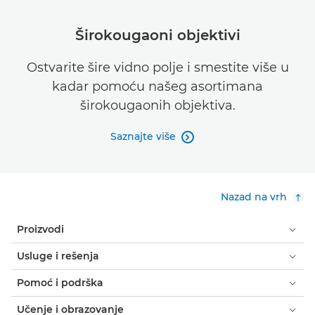
Širokougaoni objektivi
Ostvarite šire vidno polje i smestite više u
kadar pomoću našeg asortimana
širokougaonih objektiva.
Saznajte više

Nazad na vrh
Proizvodi
Usluge i rešenja
Pomoć i podrška
Učenje i obrazovanje