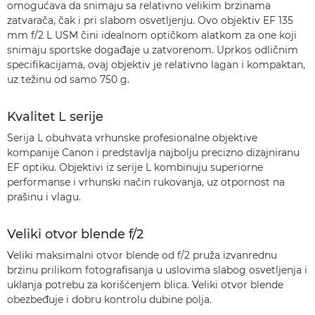
omogućava da snimaju sa relativno velikim brzinama
zatvarača, čak i pri slabom osvetljenju. Ovo objektiv EF 135
mm f/2 L USM čini idealnom optičkom alatkom za one koji
snimaju sportske događaje u zatvorenom. Uprkos odličnim
specifikacijama, ovaj objektiv je relativno lagan i kompaktan,
uz težinu od samo 750 g.
Kvalitet L serije
Serija L obuhvata vrhunske profesionalne objektive
kompanije Canon i predstavlja najbolju precizno dizajniranu
EF optiku. Objektivi iz serije L kombinuju superiorne
performanse i vrhunski način rukovanja, uz otpornost na
prašinu i vlagu.
Veliki otvor blende f/2
Veliki maksimalni otvor blende od f/2 pruža izvanrednu
brzinu prilikom fotografisanja u uslovima slabog osvetljenja i
uklanja potrebu za korišćenjem blica. Veliki otvor blende
obezbeđuje i dobru kontrolu dubine polja.