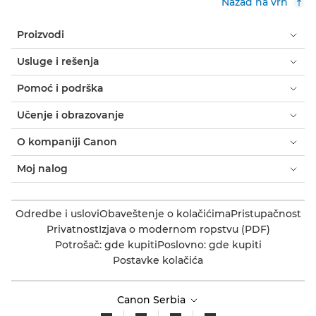
Nazad na vrh
Proizvodi
Usluge i rešenja
Pomoć i podrška
Učenje i obrazovanje
O kompaniji Canon
Moj nalog
Odredbe i uslovi
Obaveštenje o kolačićima
Pristupačnost
Privatnost
Izjava o modernom ropstvu (PDF)
Potrošač: gde kupiti
Poslovno: gde kupiti
Postavke kolačića
Canon Serbia