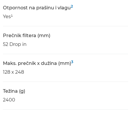
2
Оtpornost na prašinu i vlagu
Yes¹
Prečnik filtera (mm)
52 Drop in
3
Maks. prečnik x dužina (mm)
128 x 248
Težina (g)
2400