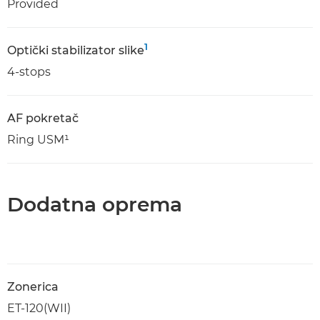
Provided
1
Optički stabilizator slike
4-stops
AF pokretač
Ring USM¹
Dodatna oprema
Zonerica
ET-120(WII)