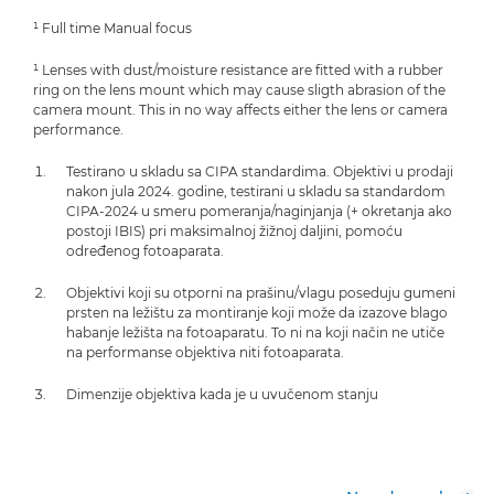
¹ Full time Manual focus
¹ Lenses with dust/moisture resistance are fitted with a rubber
ring on the lens mount which may cause sligth abrasion of the
camera mount. This in no way affects either the lens or camera
performance.
Testirano u skladu sa CIPA standardima. Objektivi u prodaji
nakon jula 2024. godine, testirani u skladu sa standardom
CIPA-2024 u smeru pomeranja/naginjanja (+ okretanja ako
postoji IBIS) pri maksimalnoj žižnoj daljini, pomoću
određenog fotoaparata.
Objektivi koji su otporni na prašinu/vlagu poseduju gumeni
prsten na ležištu za montiranje koji može da izazove blago
habanje ležišta na fotoaparatu. To ni na koji način ne utiče
na performanse objektiva niti fotoaparata.
Dimenzije objektiva kada je u uvučenom stanju