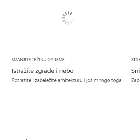
SMANJITE TEŽINU OPREME
STR
Istražite zgrade i nebo
Sn
Potražite i zabeležite arhitekturu i još mnogo toga
Zab