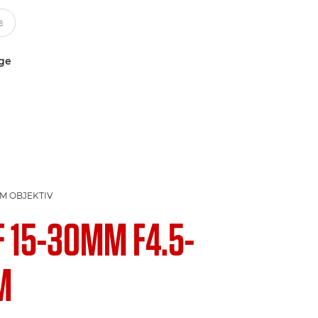
uge
M OBJEKTIV
F 15-30MM F4.5-
M