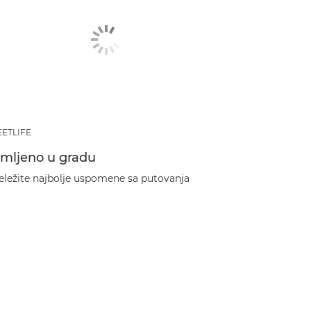
EETLIFE
imljeno u gradu
eležite najbolje uspomene sa putovanja