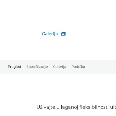
Galerija

Pregled
Specifikacije
Galerija
Podrška
Uživajte u laganoj fleksibilnosti 