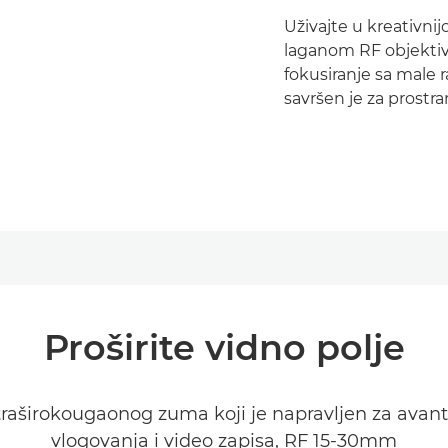
Uživajte u kreativni
laganom RF objektiv
fokusiranje sa male ra
savršen je za prostra
Proširite vidno polje
ultraširokougaonog zuma koji je napravljen za avant
vlogovanja i video zapisa, RF 15-30mm