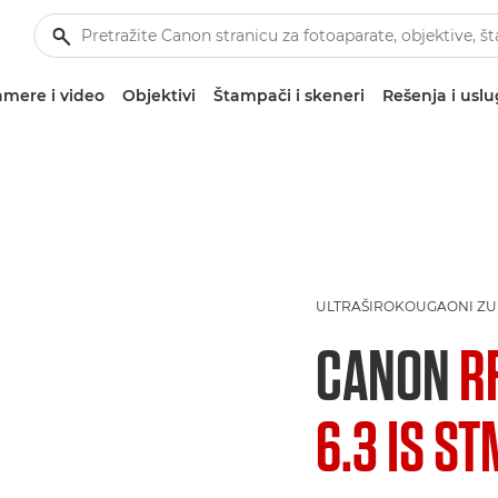
mere i video
Objektivi
Štampači i skeneri
Rešenja i usl
ULTRAŠIROKOUGAONI ZU
CANON
R
6.3 IS ST