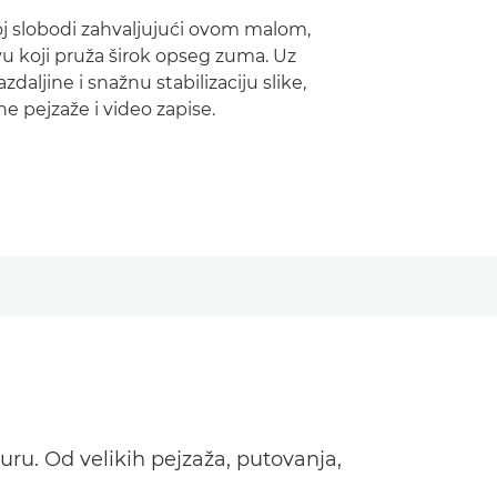
joj slobodi zahvaljujući ovom malom,
u koji pruža širok opseg zuma. Uz
zdaljine i snažnu stabilizaciju slike,
ne pejzaže i video zapise.
uru. Od velikih pejzaža, putovanja,