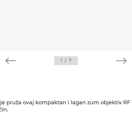
1
/
7
koje pruža ovaj kompaktan i lagan zum objektiv 
čin.