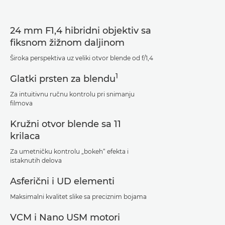
24 mm F1,4 hibridni objektiv sa
fiksnom žižnom daljinom
Široka perspektiva uz veliki otvor blende od f/1,4
1
Glatki prsten za blendu
Za intuitivnu ručnu kontrolu pri snimanju
filmova
Kružni otvor blende sa 11
krilaca
Za umetničku kontrolu „bokeh“ efekta i
istaknutih delova
Asferični i UD elementi
Maksimalni kvalitet slike sa preciznim bojama
VCM i Nano USM motori