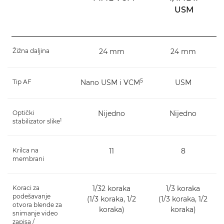
USM
Žižna daljina
24 mm
24 mm
5
Tip AF
Nano USM i VCM
USM
Optički
Nijedno
Nijedno
1
stabilizator slike
Krilca na
11
8
membrani
Koraci za
1/32 koraka
1/3 koraka
podešavanje
(1/3 koraka, 1/2
(1/3 koraka, 1/2
otvora blende za
koraka)
koraka)
snimanje video
zapisa /