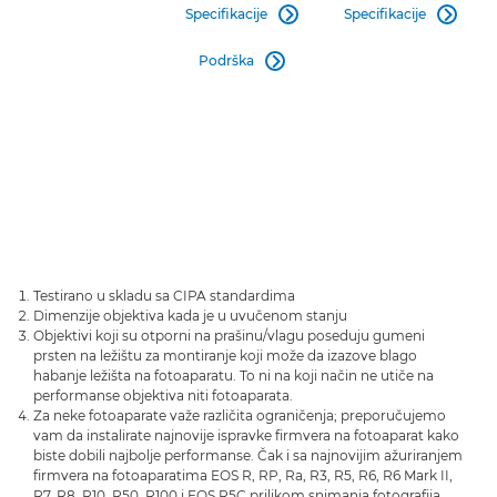
Specifikacije
Specifikacije


Podrška

Testirano u skladu sa CIPA standardima
Dimenzije objektiva kada je u uvučenom stanju
Objektivi koji su otporni na prašinu/vlagu poseduju gumeni
prsten na ležištu za montiranje koji može da izazove blago
habanje ležišta na fotoaparatu. To ni na koji način ne utiče na
performanse objektiva niti fotoaparata.
Za neke fotoaparate važe različita ograničenja; preporučujemo
vam da instalirate najnovije ispravke firmvera na fotoaparat kako
biste dobili najbolje performanse. Čak i sa najnovijim ažuriranjem
firmvera na fotoaparatima EOS R, RP, Ra, R3, R5, R6, R6 Mark II,
R7, R8, R10, R50, R100 i EOS R5C prilikom snimanja fotografija,