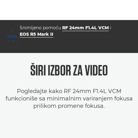
Snimljeno pomoću
RF 24mm F1.4L VCM
i
EOS R5 Mark II
otvor blende
brzina zatvarača
ISO



f/1.4
1/40
800
ŠIRI IZBOR ZA VIDEO
Pogledajte kako RF 24mm F1.4L VCM
funkcioniše sa minimalnim variranjem fokusa
prilikom promene fokusa.