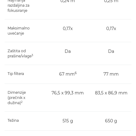
Najmanja
0,24 m
0,25 m
razdaljina za
fokusiranje
Maksimalno
0,17x
0,17x
uvećanje
Zaštita od
Da
Da
3
prašine/vlage
6
Tip filtera
67 mm
77 mm
Dimenzije
76,5 x 99,3 mm
83,5 x 86,9 mm
(prečnik x
2
dužina)
Težina
515 g
650 g