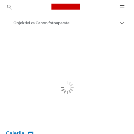
Canon Logo, back to ho
Objektivi za Canon fotoaparate
Uključ
Canon
Galerija
