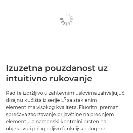
Izuzetna pouzdanost uz
intuitivno rukovanje
Radite izdržljivo u zahtevnim uslovima zahvaljujući
3
dizajnu kućišta iz serije L
sa staklenim
elementima visokog kvaliteta. Fluoritni premaz
sprečava zadržavanje prljavštine na prednjem
elementu, a namenski kontrolni prsten na
objektivu i prilagodljivo funkcijsko dugme