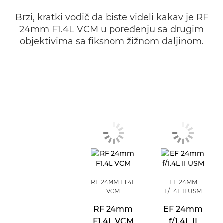
Brzi, kratki vodič da biste videli kakav je RF
24mm F1.4L VCM u poređenju sa drugim
objektivima sa fiksnom žižnom daljinom.
RF 24MM F1.4L
EF 24MM
VCM
F/1.4L II USM
RF 24mm
EF 24mm
F1.4L VCM
f/1.4L II