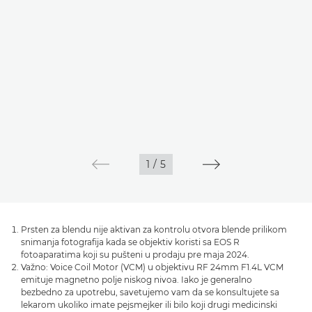
1
/
5
Prsten za blendu nije aktivan za kontrolu otvora blende prilikom
snimanja fotografija kada se objektiv koristi sa EOS R
fotoaparatima koji su pušteni u prodaju pre maja 2024.
Važno: Voice Coil Motor (VCM) u objektivu RF 24mm F1.4L VCM
emituje magnetno polje niskog nivoa. Iako je generalno
bezbedno za upotrebu, savetujemo vam da se konsultujete sa
lekarom ukoliko imate pejsmejker ili bilo koji drugi medicinski