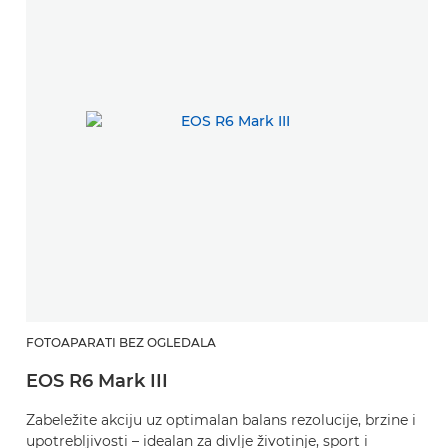
FOTOAPARATI BEZ OGLEDALA
H
EOS R6 Mark III
R
Zabeležite akciju uz optimalan balans rezolucije, brzine i
Iz
upotrebljivosti – idealan za divlje životinje, sport i
š