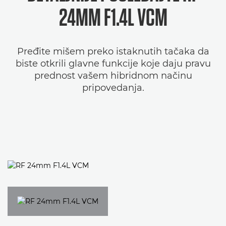
24MM F1.4L VCM
Pređite mišem preko istaknutih tačaka da
biste otkrili glavne funkcije koje daju pravu
prednost vašem hibridnom načinu
pripovedanja.