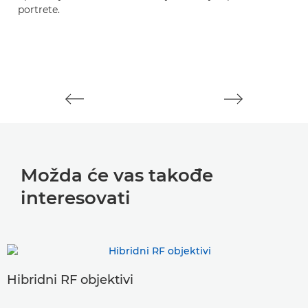
portrete.
po
Možda će vas takođe
interesovati
Hibridni RF objektivi