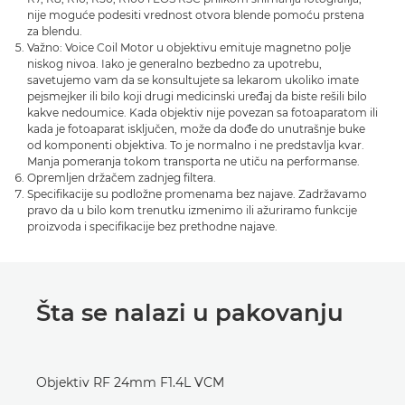
nije moguće podesiti vrednost otvora blende pomoću prstena
za blendu.
Važno: Voice Coil Motor u objektivu emituje magnetno polje
niskog nivoa. Iako je generalno bezbedno za upotrebu,
savetujemo vam da se konsultujete sa lekarom ukoliko imate
pejsmejker ili bilo koji drugi medicinski uređaj da biste rešili bilo
kakve nedoumice. Kada objektiv nije povezan sa fotoaparatom ili
kada je fotoaparat isključen, može da dođe do unutrašnje buke
od komponenti objektiva. To je normalno i ne predstavlja kvar.
Manja pomeranja tokom transporta ne utiču na performanse.
Opremljen držačem zadnjeg filtera.
Specifikacije su podložne promenama bez najave. Zadržavamo
pravo da u bilo kom trenutku izmenimo ili ažuriramo funkcije
proizvoda i specifikacije bez prethodne najave.
Šta se nalazi u pakovanju
Objektiv RF 24mm F1.4L VCM