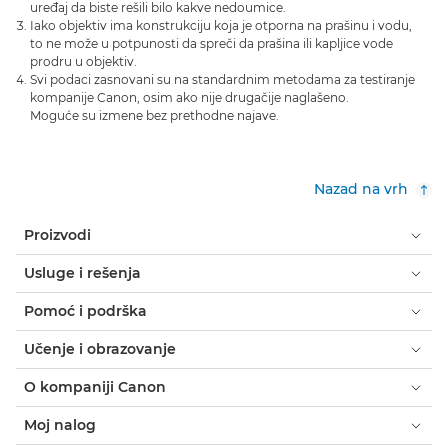
uređaj da biste rešili bilo kakve nedoumice.
Iako objektiv ima konstrukciju koja je otporna na prašinu i vodu,
to ne može u potpunosti da spreči da prašina ili kapljice vode
prodru u objektiv.
Svi podaci zasnovani su na standardnim metodama za testiranje
kompanije Canon, osim ako nije drugačije naglašeno.
Moguće su izmene bez prethodne najave.
Nazad na vrh
Proizvodi
Usluge i rešenja
Pomoć i podrška
Učenje i obrazovanje
O kompaniji Canon
Moj nalog