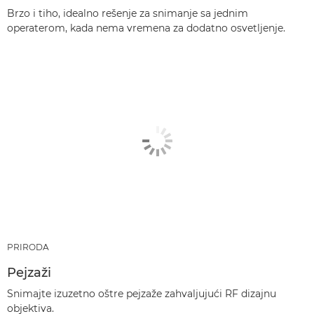
Brzo i tiho, idealno rešenje za snimanje sa jednim
operaterom, kada nema vremena za dodatno osvetljenje.
PRIRODA
Pejzaži
Snimajte izuzetno oštre pejzaže zahvaljujući RF dizajnu
objektiva.