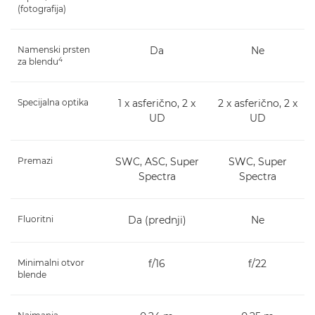
(fotografija)
Namenski prsten
Da
Ne
4
za blendu
Specijalna optika
1 x asferično, 2 x
2 x asferično, 2 x
UD
UD
Premazi
SWC, ASC, Super
SWC, Super
Spectra
Spectra
Fluoritni
Da (prednji)
Ne
Minimalni otvor
f/16
f/22
blende