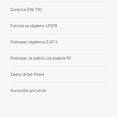
Zonerica EW-73G
Futrola za objektiv LP1219
Poklopac objektiva E-67 II
Poklopac za zaštitu od prašine RF
Zadnji držač filtera
Korisnički priručnik