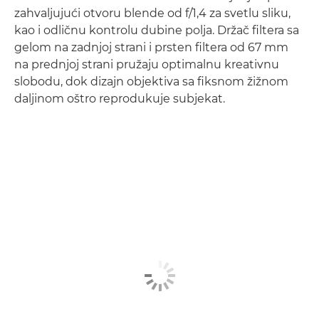
zahvaljujući otvoru blende od f/1,4 za svetlu sliku,
kao i odličnu kontrolu dubine polja. Držač filtera sa
gelom na zadnjoj strani i prsten filtera od 67 mm
na prednjoj strani pružaju optimalnu kreativnu
slobodu, dok dizajn objektiva sa fiksnom žižnom
daljinom oštro reprodukuje subjekat.