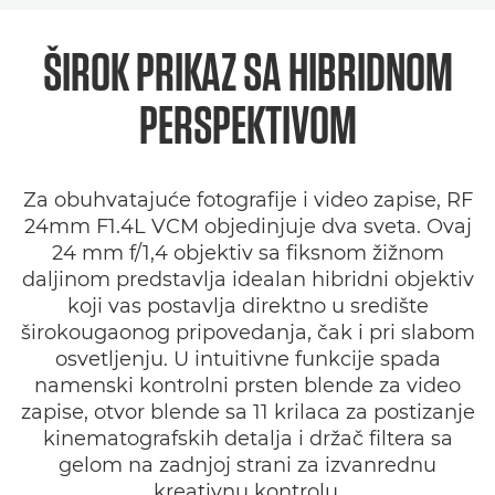
Pregled
ŠIROK PRIKAZ SA HIBRIDNOM
Specifikacije
PERSPEKTIVOM
Galerija
Za obuhvatajuće fotografije i video zapise, RF
Podrška
24mm F1.4L VCM objedinjuje dva sveta. Ovaj
24 mm f/1,4 objektiv sa fiksnom žižnom
daljinom predstavlja idealan hibridni objektiv
koji vas postavlja direktno u središte
širokougaonog pripovedanja, čak i pri slabom
osvetljenju. U intuitivne funkcije spada
namenski kontrolni prsten blende za video
zapise, otvor blende sa 11 krilaca za postizanje
kinematografskih detalja i držač filtera sa
gelom na zadnjoj strani za izvanrednu
kreativnu kontrolu.