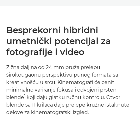
Besprekorni hibridni
umetnički potencijal za
fotografije i video
Žižna daljina od 24 mm pruža prelepu
širokougaonu perspektivu punog formata sa
kreativnošću u srcu. Kinematografi će ceniti
minimalno variranje fokusa i odvojeni prsten
1
blende
koji daju glatku ručnu kontrolu. Otvor
blende sa 11 krilaca daje prelepe kružne istaknute
delove za kinematografski izgled.