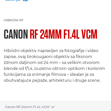
HIBRIDNI RF
CANON
RF 24MM F1.4L VCM
Hibridni objektiv napravljen za fotografije i video
zapise, ovaj širokougaoni objektiv sa fiksnom
žižnom daljinom od 24 mm – sa velikim otvorom
blende od f/1,4, izuzetno oštrom optikom i korisnim
funkcijama za snimanje filmova – idealan je za
obuhvatajuće pejzaže, arhitekturu i druge scene.
Canon RF 24mm F1.4L VCM
Toggle breadcrumbs