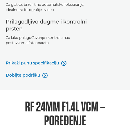
Za glatko, brzo i tiho automatsko fokusiranje,
idealno za fotografije i video
Prilagodljivo dugme i kontrolni
prsten
Za lako prilagođavanje i kontrolu nad
postavkama fotoaparata
Prikaži punu specifikaciju

Dobijte podršku

RF 24MM F1.4L VCM –
POREĐENJE