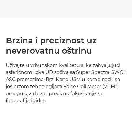
Brzina i preciznost uz
neverovatnu oštrinu
Uživajte u vrhunskom kvalitetu slike zahvaljujući
asferičnom i dva UD sočiva sa Super Spectra, SWC i
ASC premazima. Brzi Nano USM u kombinaciji sa
2
još bržom tehnologijom Voice Coil Motor (VCM
)
omogućava brzo i precizno fokusiranje za
fotografije i video.