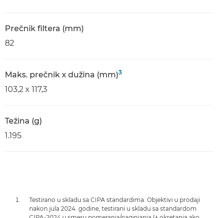
Prečnik filtera (mm)
82
3
Maks. prečnik x dužina (mm)
103,2 x 117,3
Težina (g)
1.195
Testirano u skladu sa CIPA standardima. Objektivi u prodaji
nakon jula 2024. godine, testirani u skladu sa standardom
CIPA-2024 u smeru pomeranja/naginjanja (+ okretanja ako