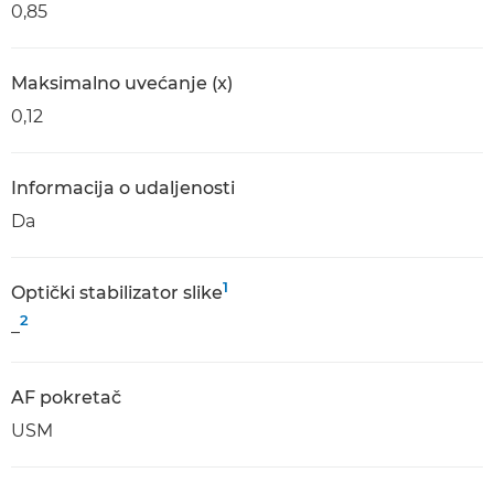
0,85
Maksimalno uvećanje (x)
0,12
Informacija o udaljenosti
Da
1
Optički stabilizator slike
2
_
AF pokretač
USM