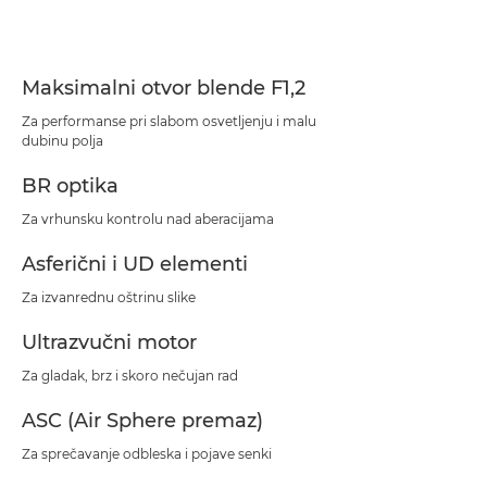
Specifikacije
Podrška
Maksimalni otvor blende F1,2
Za performanse pri slabom osvetljenju i malu
dubinu polja
BR optika
Za vrhunsku kontrolu nad aberacijama
Asferični i UD elementi
Za izvanrednu oštrinu slike
Ultrazvučni motor
Za gladak, brz i skoro nečujan rad
ASC (Air Sphere premaz)
Za sprečavanje odbleska i pojave senki