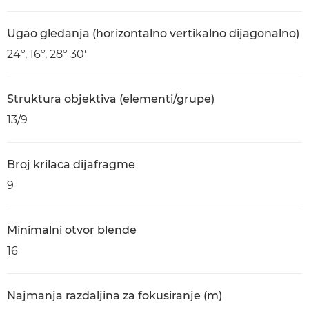
Ugao gledanja (horizontalno vertikalno dijagonalno)
24º, 16º, 28º 30'
Struktura objektiva (elementi/grupe)
13/9
Broj krilaca dijafragme
9
Minimalni otvor blende
16
Najmanja razdaljina za fokusiranje (m)