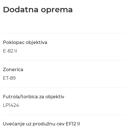
Dodatna oprema
Poklopac objektiva
E-82 II
Zonerica
ET-89
Futrola/torbica za objektiv
LP1424
Uvećanje uz produžnu cev EF12 II