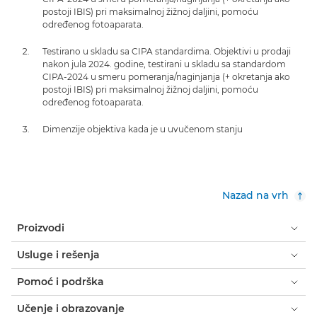
postoji IBIS) pri maksimalnoj žižnoj daljini, pomoću
određenog fotoaparata.
Testirano u skladu sa CIPA standardima. Objektivi u prodaji
nakon jula 2024. godine, testirani u skladu sa standardom
CIPA-2024 u smeru pomeranja/naginjanja (+ okretanja ako
postoji IBIS) pri maksimalnoj žižnoj daljini, pomoću
određenog fotoaparata.
Dimenzije objektiva kada je u uvučenom stanju
Nazad na vrh
Proizvodi
Usluge i rešenja
Pomoć i podrška
Učenje i obrazovanje