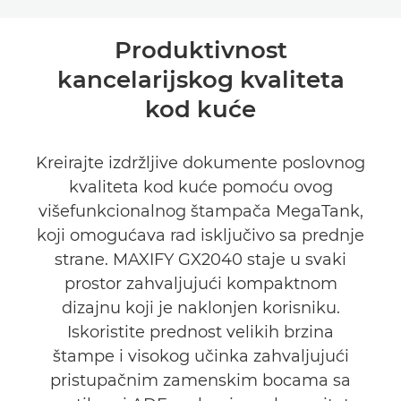
Toggle breadcrumbs
Pregled
Produktivnost
kancelarijskog kvaliteta
Specifikacije
kod kuće
Podrška
Kreirajte izdržljive dokumente poslovnog
KUPITE MASTILO
kvaliteta kod kuće pomoću ovog
višefunkcionalnog štampača MegaTank,
koji omogućava rad isključivo sa prednje
strane. MAXIFY GX2040 staje u svaki
prostor zahvaljujući kompaktnom
dizajnu koji je naklonjen korisniku.
Iskoristite prednost velikih brzina
štampe i visokog učinka zahvaljujući
pristupačnim zamenskim bocama sa