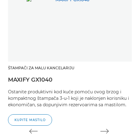
ŠTAMPAČI ZA MALU KANCELARIJU
M
MAXIFY GX1040
M
Ostanite produktivni kod kuće pomoću ovog brzog i
3
kompaktnog štampača 3-u-1 koji je naklonjen korisniku i
u
ekonomičan, sa dopunjivim rezervoarima sa mastilom.
KUPITE MASTILO