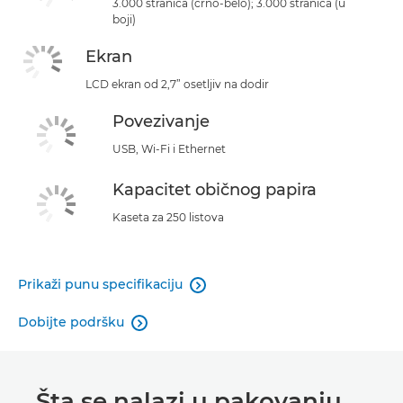
3.000 stranica (crno-belo); 3.000 stranica (u
boji)
Ekran
LCD ekran od 2,7” osetljiv na dodir
Povezivanje
USB, Wi-Fi i Ethernet
Kapacitet običnog papira
Kaseta za 250 listova
Prikaži punu specifikaciju

Dobijte podršku

Šta se nalazi u pakovanju