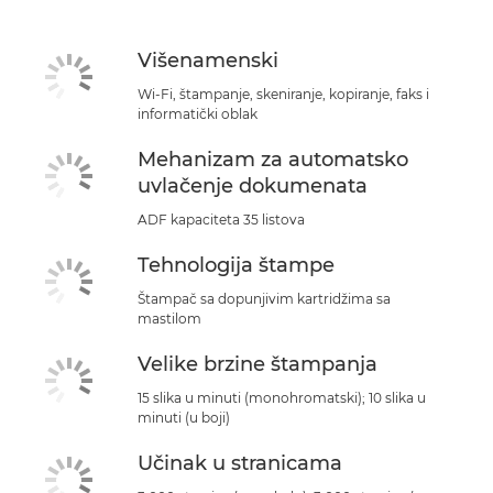
Višenamenski
Wi-Fi, štampanje, skeniranje, kopiranje, faks i
informatički oblak
Mehanizam za automatsko
uvlačenje dokumenata
ADF kapaciteta 35 listova
Tehnologija štampe
Štampač sa dopunjivim kartridžima sa
mastilom
Velike brzine štampanja
15 slika u minuti (monohromatski); 10 slika u
minuti (u boji)
Učinak u stranicama