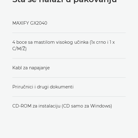
MAXIFY GX2040
4 boce sa mastilom visokog učinka (1x crno i 1 x
C/M/Ž)
Kabl za napajanje
Priručnici i drugi dokumenti
CD-ROM za instalaciju (CD samo za Windows)