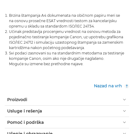
Brzina štampanja A4 dokumenata na običnom papiru meri se
na osnovu prosečne ESAT vrednosti testom za kancelarijsku
opremu u skladu sa standardom ISO/IEC 24734.
Učinak predstavlja procenjenu vrednost na osnovu metoda za
pojedinačno testiranje kompanije Canon, uz upotrebu grafikona
ISO/IEC 24712 i simulaciju uzastopnog štampanja sa zamenskim
kartridžima nakon početnog podešavanja.
Svi podaci zasnovani su na standardnim metodama za testiranje
kompanije Canon, osim ako nije drugačije naglašeno.
Moguće su izmene bez prethodne najave.
Nazad na vrh
Proizvodi
Usluge i rešenja
Pomoć i podrška
Učenje i obrazovanje