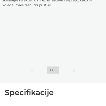
skenirajte direktno u mrežne fascikle i e-poštu, kako bi
kolege imale trenutni pristup.
1
/
6
Specifikacije