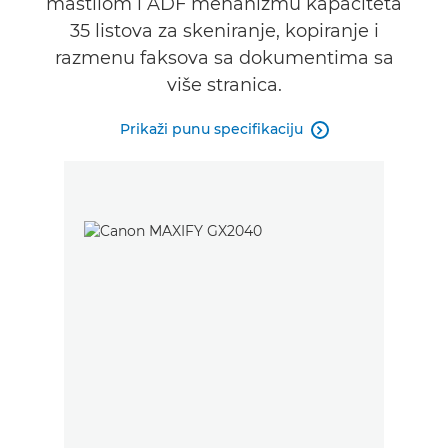
mastilom i ADF mehanizmu kapaciteta
35 listova za skeniranje, kopiranje i
razmenu faksova sa dokumentima sa
više stranica.
Prikaži punu specifikaciju
