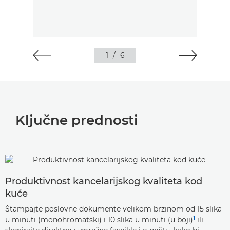
1
/
6
Ključne prednosti
Produktivnost kancelarijskog kvaliteta kod
kuće
Štampajte poslovne dokumente velikom brzinom od 15 slika
1
u minuti (monohromatski) i 10 slika u minuti (u boji)
ili