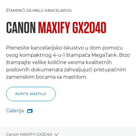
ŠTAMPAČI ZA MALU KANCELARIJU
CANON
MAXIFY GX2040
Prenesite kancelarijsko iskustvo u dom pomoću
ovog kompaktnog 4-u-1 štampača MegaTank. Brzo
štampajte velike količine veoma kvalitetnih
poslovnih dokumenata zahvaljujući pristupačnim
zamenskim bocama sa mastilom.
KUPITE MASTILO
Galerija

Galerija
Canon MAXIFY GX2040