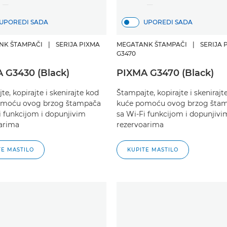
UPOREDI SADA
UPOREDI SADA
NK ŠTAMPAČI
|
SERIJA PIXMA
MEGATANK ŠTAMPAČI
|
SERIJA 
G3470
 G3430 (Black)
PIXMA G3470 (Black)
e, kopirajte i skenirajte kod
Štampajte, kopirajte i skenirajt
omoću ovog brzog štampača
kuće pomoću ovog brzog šta
i funkcijom i dopunjivim
sa Wi-Fi funkcijom i dopunjivi
arima
rezervoarima
TE MASTILO
KUPITE MASTILO