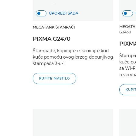
UPOREDI SADA
MEGATA
MEGATANK ŠTAMPAČI
G3430
PIXMA G2470
PIXMA
Štampajte, kopirajte i skenirajte kod
Štampajt
kuće pomoću ovog brzog dopunjivog
kuće p
štampača 3-u-1
sa Wi-F
rezervo
KUPITE MASTILO
KUPI