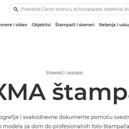
mere i video
Objektivi
Štampači i skeneri
Rešenja i usl
ŠTAMPAČI I SKENERI
XMA štamp
tografije i svakodnevne dokumente pomoću sves
modela za dom do profesionalnih foto-štampača