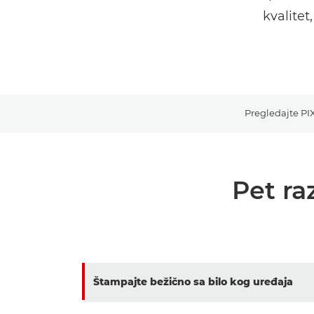
kvalitet
Pregledajte P
Pet ra
Štampajte bežično sa bilo kog uređaja