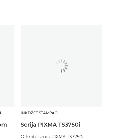
U
INKDŽET ŠTAMPAČI
jom
Serija PIXMA TS3750i
Otkrijte seriju PIXMA TS3750i,