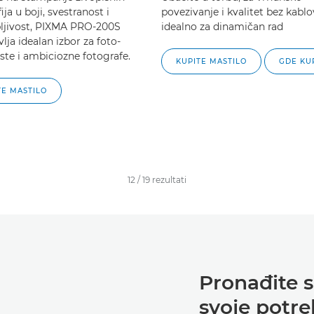
ija u boji, svestranost i
povezivanje i kvalitet bez kablo
ljivost, PIXMA PRO-200S
idealno za dinamičan rad
lja idealan izbor za foto-
aste i ambiciozne fotografe.
KUPITE MASTILO
GDE KUP
TE MASTILO
12
/
19
rezultati
Pronađite 
svoje potr