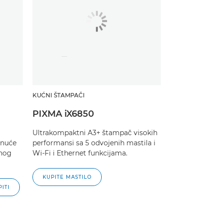
KUĆNI ŠTAMPAČI
PIXMA iX6850
Ultrakompaktni A3+ štampač visokih
gnuće
performansi sa 5 odvojenih mastila i
čnog
Wi-Fi i Ethernet funkcijama.
KUPITE MASTILO
ITI