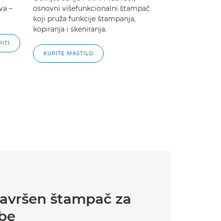
va –
osnovni višefunkcionalni štampač
koji pruža funkcije štampanja,
kopiranja i skeniranja.
ITI
KUPITE MASTILO
savršen štampač za
ebe