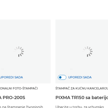
UPOREDI SADA
UPOREDI SADA
ONALNI FOTO-ŠTAMPAČI
ŠTAMPAČ ZA KUĆNU KANCELARIJ
A PRO-200S
PIXMA TR150 sa bateri
s na štampanje živopisnih
Ubacite u torbu, za vrhunsko