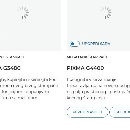
UPOREDI SADA
NK ŠTAMPAČI
MEGATANK ŠTAMPAČI
A G3480
PIXMA G4400
e, kopirajte i skenirajte kod
Postignite više za manje.
omoću ovog brzog štampača
Predstavljamo najnovije dosti
i funkcijom i dopunjivim
na polju praktičnog i pristupa
arima sa mastilom
kućnog štampanja.
KUPITE MASTILO
GDE KUP