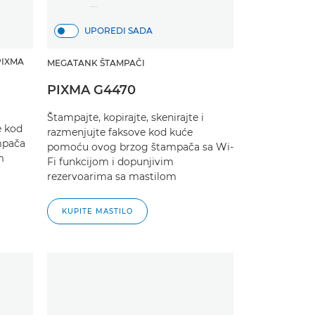
UPOREDI SADA
PIXMA
MEGATANK ŠTAMPAČI
PIXMA G4470
Štampajte, kopirajte, skenirajte i
e kod
razmenjujte faksove kod kuće
mpača
pomoću ovog brzog štampača sa Wi-
m
Fi funkcijom i dopunjivim
rezervoarima sa mastilom
KUPITE MASTILO