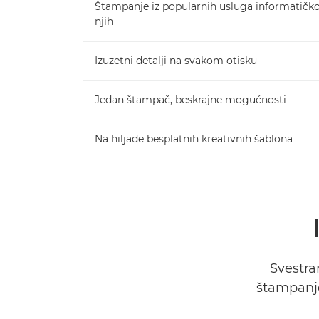
Štampanje iz popularnih usluga informatičkog
njih
Izuzetni detalji na svakom otisku
Jedan štampač, beskrajne mogućnosti
Na hiljade besplatnih kreativnih šablona
Svestra
štampanje