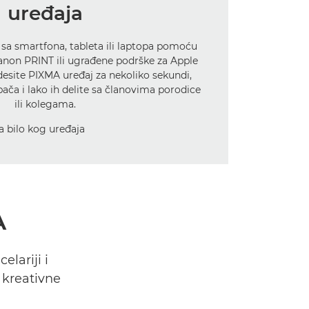
uređaja
sa smartfona, tableta ili laptopa pomoću
Canon PRINT ili ugrađene podrške za Apple
desite PIXMA uređaj za nekoliko sekundi,
ača i lako ih delite sa članovima porodice
ili kolegama.
A
lariji i
 kreativne