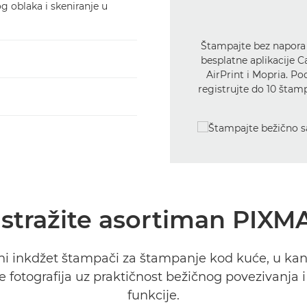
 oblaka i skeniranje u
Štampajte bez napora 
besplatne aplikacije 
AirPrint i Mopria. Po
registrujte do 10 štamp
Istražite asortiman PIXM
ni inkdžet štampači za štampanje kod kuće, u kance
 fotografija uz praktičnost bežičnog povezivanja i
funkcije.