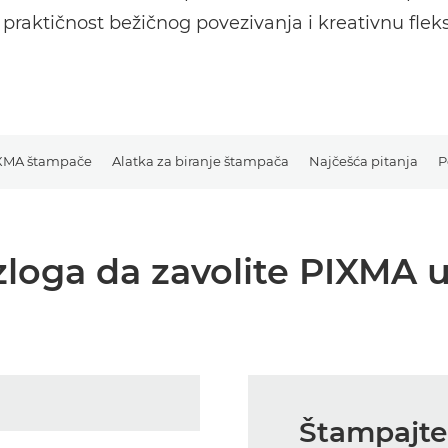
, praktičnost bežičnog povezivanja i kreativnu fleks
IXMA štampače
Alatka za biranje štampača
Najčešća pitanja
P
zloga da zavolite PIXMA 
Štampajte 