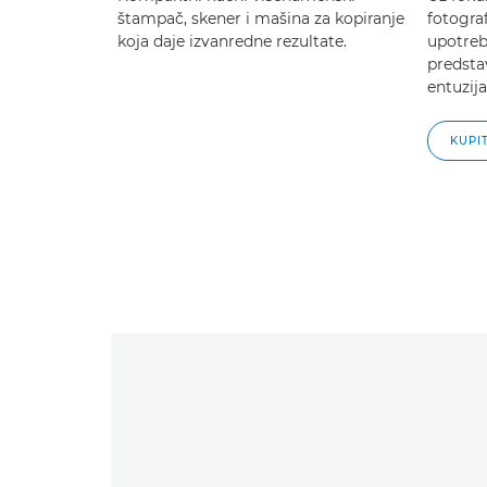
štampač, skener i mašina za kopiranje
fotograf
koja daje izvanredne rezultate.
upotreb
predstav
entuzij
KUPI