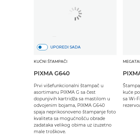
UPOREDI SADA
KUĆNI ŠTAMPAČI
MEGATA
PIXMA G640
PIXM
Prvi višefunkcionalni štampač u
Štampajt
asortimanu PIXMA G sa čest
kuće p
dopunjivih kartridža sa mastilom u
sa Wi-F
odvojenim bojama, PIXMA G640
rezervo
spaja neprikosnoveno štampanje foto
kvaliteta sa mogućnošću obrade
zadataka velikog obima uz izuzetno
male troškove.