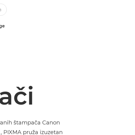
uge
ači
tranih štampača Canon
, PIXMA pruža izuzetan