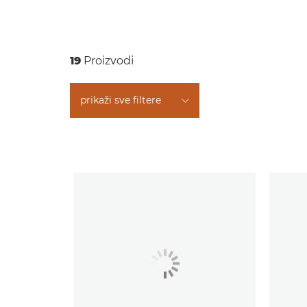
19
Proizvodi
prikaži sve filtere