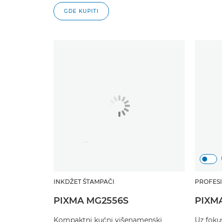
GDE KUPITI
INKDŽET ŠTAMPAČI
PROFESI
PIXMA MG2556S
PIXM
Kompaktni kućni višenamenski
Uz foku