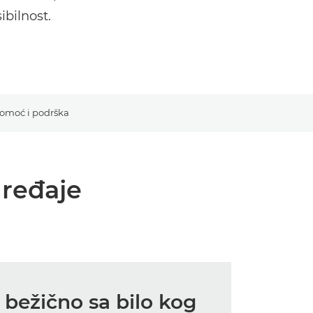
ibilnost.
omoć i podrška
uređaje
bežično sa bilo kog