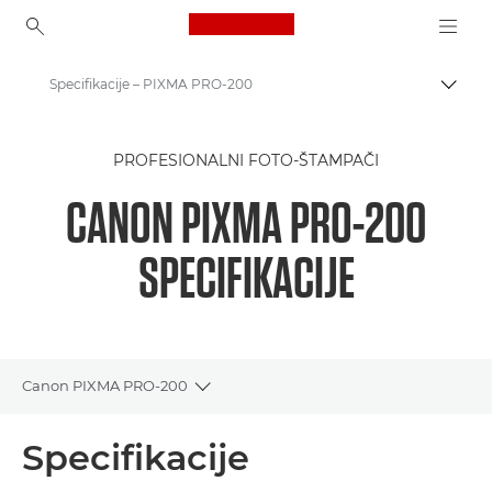
Canon Logo, back to ho
Specifikacije – PIXMA PRO-200
Uključ
Canon
PROFESIONALNI FOTO-ŠTAMPAČI
Canon štampači
CANON PIXMA PRO-200
Canon PIXMA PRO-200
SPECIFIKACIJE
Canon PIXMA PRO-200
Toggle breadcrumbs
Pregled
Specifikacije