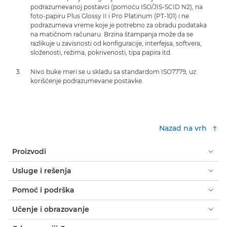
podrazumevanoj postavci (pomoću ISO/JIS-SCID N2), na
foto-papiru Plus Glossy II i Pro Platinum (PT-101) i ne
podrazumeva vreme koje je potrebno za obradu podataka
na matičnom računaru. Brzina štampanja može da se
razlikuje u zavisnosti od konfiguracije, interfejsa, softvera,
složenosti, režima, pokrivenosti, tipa papira itd.
Nivo buke meri se u skladu sa standardom ISO7779, uz
korišćenje podrazumevane postavke.
Nazad na vrh
Proizvodi
Usluge i rešenja
Pomoć i podrška
Učenje i obrazovanje