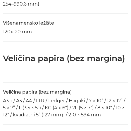
254–990,6 mm)
Višenamensko ležište
120x120 mm
Veličina papira (bez margina)
Veličina papira (bez margina)
A3＋/ A3 / A4 / LTR / Ledger / Hagaki / 7 × 10” / 12 × 12” /
5 × 7” / L (3,5 × 5") / KG (4 x 6") / 2L (5 × 7") / 8 × 10" / 10 ×
12" / kvadratni 5” (127 mm）/ 210 × 594 mm