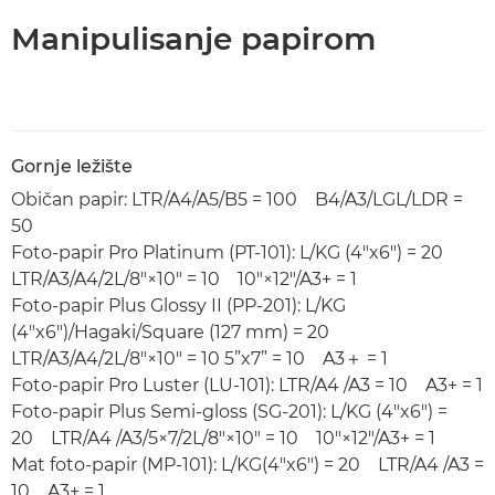
Manipulisanje papirom
Gornje ležište
Običan papir: LTR/A4/A5/B5 = 100 B4/A3/LGL/LDR =
50
Foto-papir Pro Platinum (PT-101): L/KG (4"x6") = 20
LTR/A3/A4/2L/8"×10" = 10 10"×12"/A3+ = 1
Foto-papir Plus Glossy II (PP-201): L/KG
(4"x6")/Hagaki/Square (127 mm) = 20
LTR/A3/A4/2L/8"×10" = 10 5”x7” = 10 A3＋ = 1
Foto-papir Pro Luster (LU-101): LTR/A4 /A3 = 10 A3+ = 1
Foto-papir Plus Semi-gloss (SG-201): L/KG (4"x6") =
20 LTR/A4 /A3/5×7/2L/8"×10" = 10 10"×12"/A3+ = 1
Mat foto-papir (MP-101): L/KG(4"x6") = 20 LTR/A4 /A3 =
10 A3+ = 1