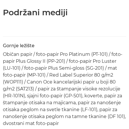
Podržani mediji
Gornje ležište
Običan papir / foto-papir Pro Platinum (PT-101) / foto-
papir Plus Glossy II (PP-201) / foto-papir Pro Luster
(LU-101) / foto-papir Plus Semi-gloss (SG-201) / mat
foto-papir (MP-101) / Red Label Superior 80 g/m2
(WOP111) / Canon Oce kancelarijski papir u boji 80
g/m2 (SAT213) / papir za štampanje visoke rezolucije
(HR-101N), sjajni foto-papir (GP-501), koverte, papir za
štampanje otisaka na majicama, papir za nanošenje
otisaka peglom na svetle tkanine (LF-101), papir za
nanošenje otisaka peglom na tamne tkanine (DF 101),
dvostrani mat foto-papir