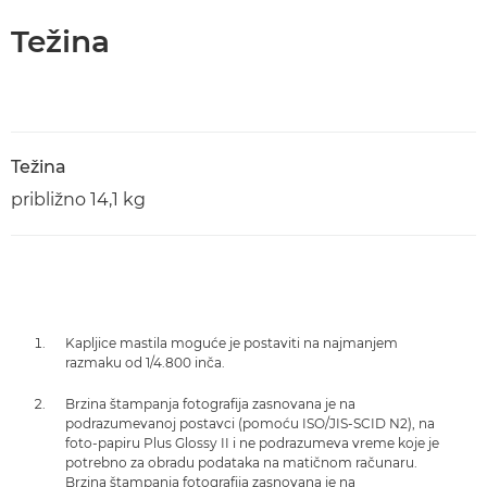
Težina
Težina
približno 14,1 kg
Kapljice mastila moguće je postaviti na najmanjem
razmaku od 1/4.800 inča.
Brzina štampanja fotografija zasnovana je na
podrazumevanoj postavci (pomoću ISO/JIS-SCID N2), na
foto-papiru Plus Glossy II i ne podrazumeva vreme koje je
potrebno za obradu podataka na matičnom računaru.
Brzina štampanja fotografija zasnovana je na