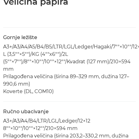
Veličina papira
Gornje ležište
A3+/A3/A4/A5/B4/B5/LTR/LGL/Ledger/Hagaki/7""×10""/12
L (3,5""×5"")/KG (4""x6"")/2L
(5""×7"")/8""×10""/10""×12""/Kvadrat (127 mm)/210×594
mm
Prilagođena veličina (širina 89–329 mm, dužina 127–
990,6 mm)
Koverte (DL, COM10)
Ručno ubacivanje
A3+/A3/A4/B4/LTR/LGL/Ledger/12×12
8""×10""/10""×12""/210×594 mm
Prilagođena veličina (širina 203,2–330,2 mm, dužina