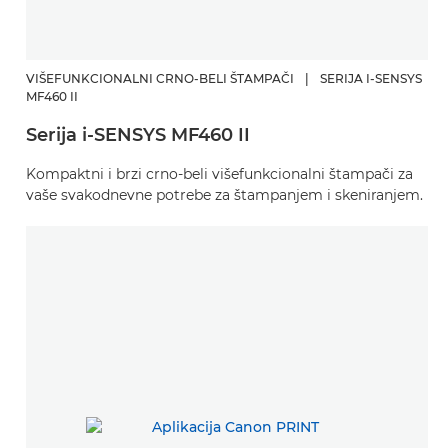
VIŠEFUNKCIONALNI CRNO-BELI ŠTAMPAČI
|
SERIJA I-SENSYS
MF460 II
Serija i-SENSYS MF460 II
Kompaktni i brzi crno-beli višefunkcionalni štampači za
vaše svakodnevne potrebe za štampanjem i skeniranjem.