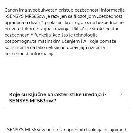
Canon ima sveobuhvatan pristup bezbednosti informacija.
i-SENSYS MF563dw je razvijen sa filozofijom „bezbednost
ugrađena u dizajn”, prolazeći kroz rigorozne bezbednosne
provere tokom dizajna i razvoja. Uključuje širok spektar
bezbednosnih funkcija, kao što je tehnologija
potpomognuta mašinskim učenjem i AI, koja pomaže
korisnicima da lako i efikasno upravljaju rizicima
bezbednosti informacija.
Koje su ključne karakteristike uređaja i-
SENSYS MF563dw?
i-SENSYS MF563dw nudi niz naprednih funkcija dizajniranih