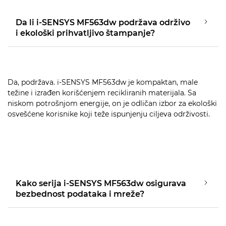
Da li i-SENSYS MF563dw podržava održivo
i ekološki prihvatljivo štampanje?
Da, podržava. i-SENSYS MF563dw je kompaktan, male
težine i izrađen korišćenjem recikliranih materijala. Sa
niskom potrošnjom energije, on je odličan izbor za ekološki
osvešćene korisnike koji teže ispunjenju ciljeva održivosti.
Kako serija i-SENSYS MF563dw osigurava
bezbednost podataka i mreže?