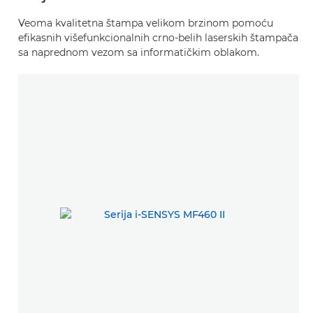
Veoma kvalitetna štampa velikom brzinom pomoću
efikasnih višefunkcionalnih crno-belih laserskih štampača
sa naprednom vezom sa informatičkim oblakom.