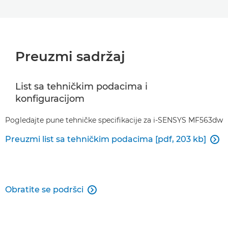
Preuzmi sadržaj
List sa tehničkim podacima i
konfiguracijom
Pogledajte pune tehničke specifikacije za i-SENSYS MF563dw
Preuzmi list sa tehničkim podacima [pdf, 203 kb]

Obratite se podršci
