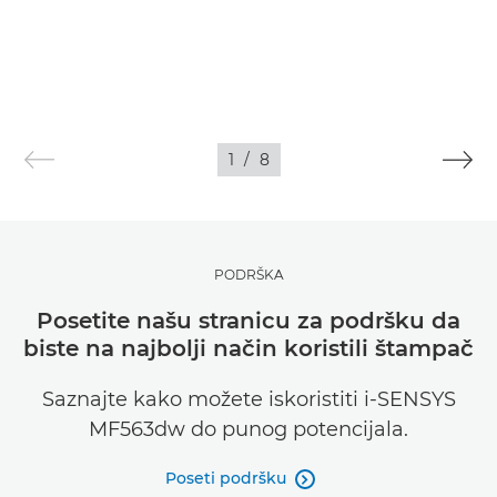
1
/
8
PODRŠKA
Posetite našu stranicu za podršku da
biste na najbolji način koristili štampač
Saznajte kako možete iskoristiti i-SENSYS
MF563dw do punog potencijala.
Poseti podršku
