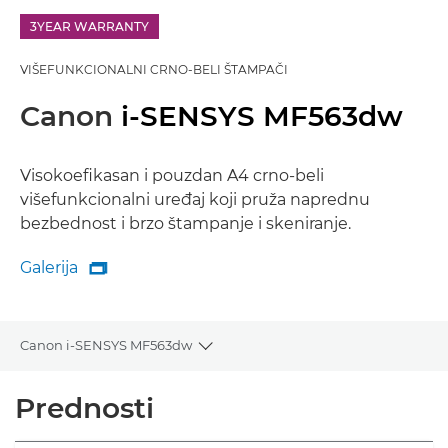
3YEAR WARRANTY
VIŠEFUNKCIONALNI CRNO-BELI ŠTAMPAČI
Canon
i-SENSYS MF563dw
Visokoefikasan i pouzdan A4 crno-beli
višefunkcionalni uređaj koji pruža naprednu
bezbednost i brzo štampanje i skeniranje.
Galerija

Galerija
Canon i-SENSYS MF563dw
Toggle breadcrumbs
Pregled
Prednosti
Specifikacije