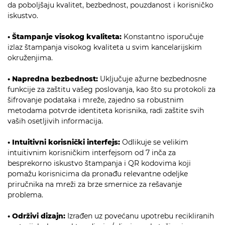
da poboljšaju kvalitet, bezbednost, pouzdanost i korisničko
iskustvo.
• Štampanje visokog kvaliteta:
Konstantno isporučuje
izlaz štampanja visokog kvaliteta u svim kancelarijskim
okruženjima.
• Napredna bezbednost:
Uključuje ažurne bezbednosne
funkcije za zaštitu vašeg poslovanja, kao što su protokoli za
šifrovanje podataka i mreže, zajedno sa robustnim
metodama potvrde identiteta korisnika, radi zaštite svih
vaših osetljivih informacija.
• Intuitivni korisnički interfejs:
Odlikuje se velikim
intuitivnim korisničkim interfejsom od 7 inča za
besprekorno iskustvo štampanja i QR kodovima koji
pomažu korisnicima da pronađu relevantne odeljke
priručnika na mreži za brze smernice za rešavanje
problema.
• Održivi dizajn:
Izrađen uz povećanu upotrebu recikliranih