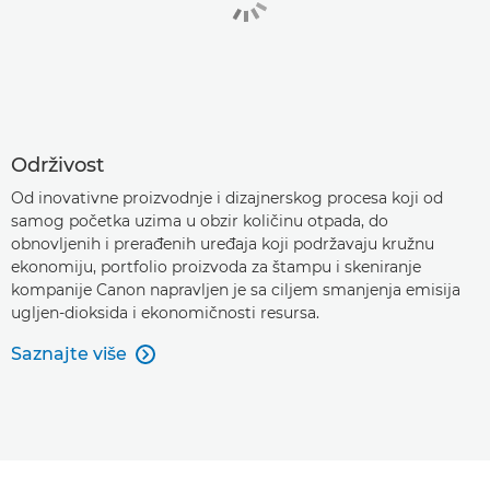
Održivost
Od inovativne proizvodnje i dizajnerskog procesa koji od
samog početka uzima u obzir količinu otpada, do
obnovljenih i prerađenih uređaja koji podržavaju kružnu
ekonomiju, portfolio proizvoda za štampu i skeniranje
kompanije Canon napravljen je sa ciljem smanjenja emisija
ugljen-dioksida i ekonomičnosti resursa.
Saznajte više
