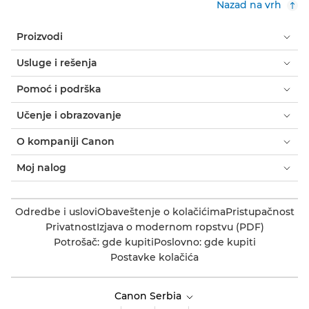
Nazad na vrh
Proizvodi
Usluge i rešenja
Pomoć i podrška
Učenje i obrazovanje
O kompaniji Canon
Moj nalog
Odredbe i uslovi
Obaveštenje o kolačićima
Pristupačnost
Privatnost
Izjava o modernom ropstvu (PDF)
Potrošač: gde kupiti
Poslovno: gde kupiti
Postavke kolačića
Canon Serbia