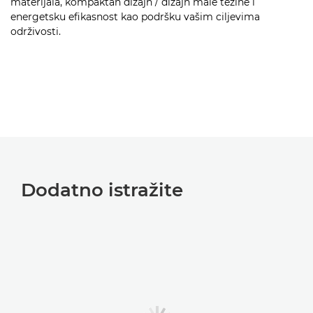
materijala, kompaktan dizajn / dizajn male težine i
energetsku efikasnost kao podršku vašim ciljevima
održivosti.
Dodatno istražite