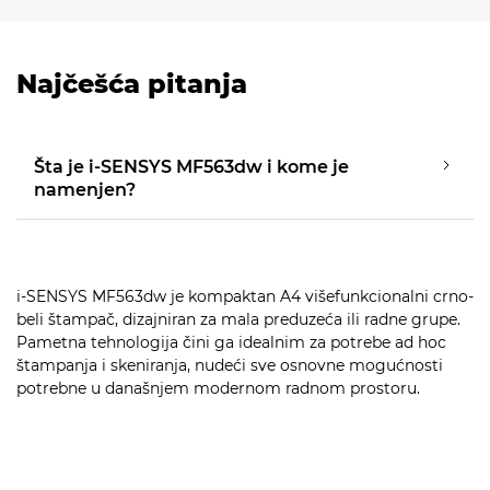
Najčešća pitanja
Šta je i-SENSYS MF563dw i kome je
namenjen?
i-SENSYS MF563dw je kompaktan A4 višefunkcionalni crno-
beli štampač, dizajniran za mala preduzeća ili radne grupe.
Pametna tehnologija čini ga idealnim za potrebe ad hoc
štampanja i skeniranja, nudeći sve osnovne mogućnosti
potrebne u današnjem modernom radnom prostoru.