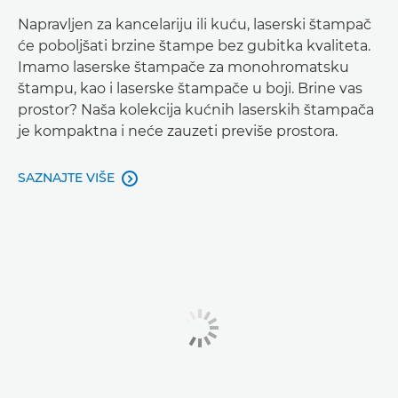
Napravljen za kancelariju ili kuću, laserski štampač
će poboljšati brzine štampe bez gubitka kvaliteta.
Imamo laserske štampače za monohromatsku
štampu, kao i laserske štampače u boji. Brine vas
prostor? Naša kolekcija kućnih laserskih štampača
je kompaktna i neće zauzeti previše prostora.
SAZNAJTE VIŠE
