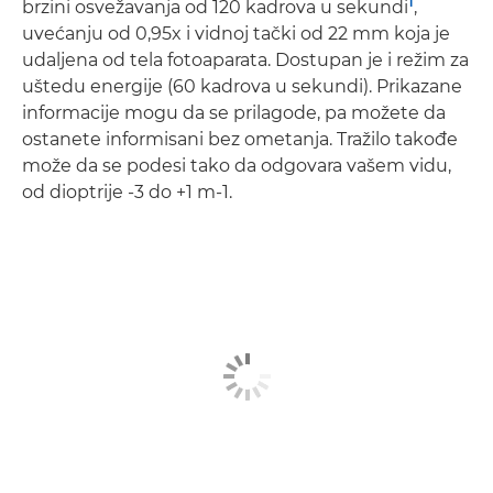
1
brzini osvežavanja od 120 kadrova u sekundi
,
uvećanju od 0,95x i vidnoj tački od 22 mm koja je
udaljena od tela fotoaparata. Dostupan je i režim za
uštedu energije (60 kadrova u sekundi). Prikazane
informacije mogu da se prilagode, pa možete da
ostanete informisani bez ometanja. Tražilo takođe
može da se podesi tako da odgovara vašem vidu,
od dioptrije -3 do +1 m-1.