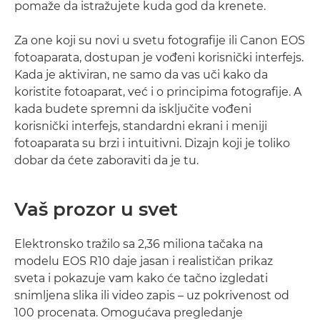
pomaže da istražujete kuda god da krenete.
Za one koji su novi u svetu fotografije ili Canon EOS
fotoaparata, dostupan je vođeni korisnički interfejs.
Kada je aktiviran, ne samo da vas uči kako da
koristite fotoaparat, već i o principima fotografije. A
kada budete spremni da isključite vođeni
korisnički interfejs, standardni ekrani i meniji
fotoaparata su brzi i intuitivni. Dizajn koji je toliko
dobar da ćete zaboraviti da je tu.
Vaš prozor u svet
Elektronsko tražilo sa 2,36 miliona tačaka na
modelu EOS R10 daje jasan i realističan prikaz
sveta i pokazuje vam kako će tačno izgledati
snimljena slika ili video zapis – uz pokrivenost od
100 procenata. Omogućava pregledanje