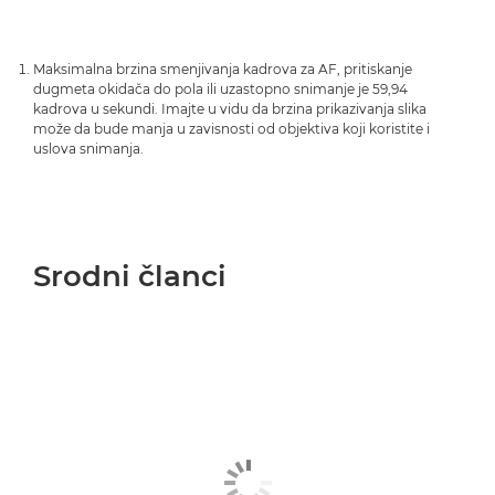
Maksimalna brzina smenjivanja kadrova za AF, pritiskanje
dugmeta okidača do pola ili uzastopno snimanje je 59,94
kadrova u sekundi. Imajte u vidu da brzina prikazivanja slika
može da bude manja u zavisnosti od objektiva koji koristite i
uslova snimanja.
Srodni članci