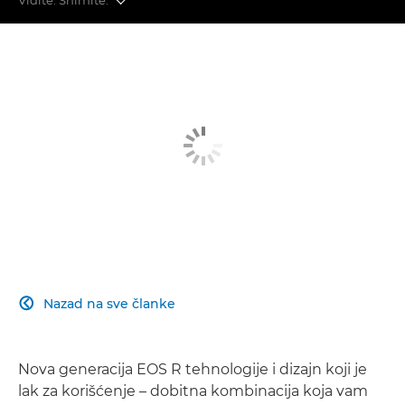
Veća oštrina
Veća brzina
Veća fleksibilnost
Veća lakoća
Veća povezanost
Nazad na sve članke

Nova generacija EOS R tehnologije i dizajn koji je
lak za korišćenje – dobitna kombinacija koja vam