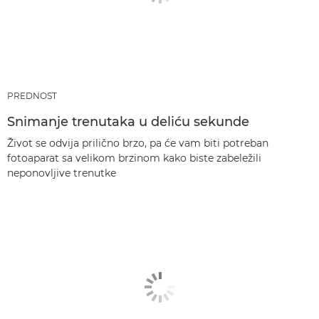
PREDNOST
Snimanje trenutaka u deliću sekunde
Život se odvija prilično brzo, pa će vam biti potreban
fotoaparat sa velikom brzinom kako biste zabeležili
neponovljive trenutke