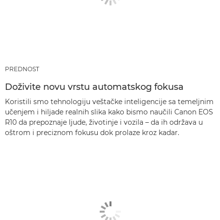
PREDNOST
Doživite novu vrstu automatskog fokusa
Koristili smo tehnologiju veštačke inteligencije sa temeljnim
učenjem i hiljade realnih slika kako bismo naučili Canon EOS
R10 da prepoznaje ljude, životinje i vozila – da ih održava u
oštrom i preciznom fokusu dok prolaze kroz kadar.