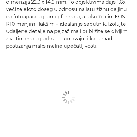
dimenzija 22,3 x 14,9 mm. To objektivima daje 1,6x
veći telefoto doseg u odnosu na istu žižnu daljinu
na fotoaparatu punog formata, a takođe čini EOS
R10 manjim i lakšim – idealan je saputnik. Izolujte
udaljene detalje na pejzažima i približite se divljim
životinjama u parku, ispunjavajući kadar radi
postizanja maksimalne upečatljivosti.