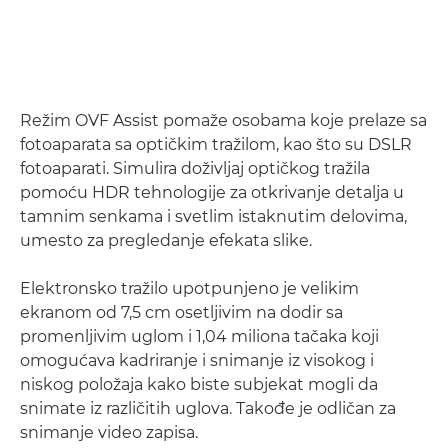
Režim OVF Assist pomaže osobama koje prelaze sa
fotoaparata sa optičkim tražilom, kao što su DSLR
fotoaparati. Simulira doživljaj optičkog tražila
pomoću HDR tehnologije za otkrivanje detalja u
tamnim senkama i svetlim istaknutim delovima,
umesto za pregledanje efekata slike.
Elektronsko tražilo upotpunjeno je velikim
ekranom od 7,5 cm osetljivim na dodir sa
promenljivim uglom i 1,04 miliona tačaka koji
omogućava kadriranje i snimanje iz visokog i
niskog položaja kako biste subjekat mogli da
snimate iz različitih uglova. Takođe je odličan za
snimanje video zapisa.