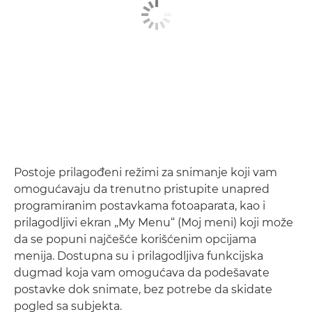
Postoje prilagođeni režimi za snimanje koji vam
omogućavaju da trenutno pristupite unapred
programiranim postavkama fotoaparata, kao i
prilagodljivi ekran „My Menu“ (Moj meni) koji može
da se popuni najčešće korišćenim opcijama
menija. Dostupna su i prilagodljiva funkcijska
dugmad koja vam omogućava da podešavate
postavke dok snimate, bez potrebe da skidate
pogled sa subjekta.