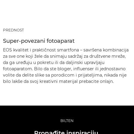
PREDNOST
Super-povezani fotoaparat
EOS kvalitet i praktičnost smartfona – savršena kombinacija
za sve one koji žele da snimaju sadržaj za društvene mreže,
da ga uređuju u pokretu ili da daljinski upravljaju
fotoaparatom. Bilo da ste bloger, influenser ili jednostavno
volite da delite slike sa porodicom i prijateljima, nikada nije
bilo lakše da svoj kreativni materijal prebacite onlajn.
BILTEN
Pronađite inspiraciju,