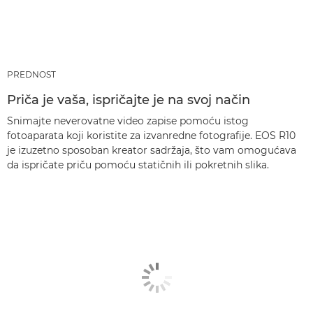
PREDNOST
Priča je vaša, ispričajte je na svoj način
Snimajte neverovatne video zapise pomoću istog
fotoaparata koji koristite za izvanredne fotografije. EOS R10
je izuzetno sposoban kreator sadržaja, što vam omogućava
da ispričate priču pomoću statičnih ili pokretnih slika.