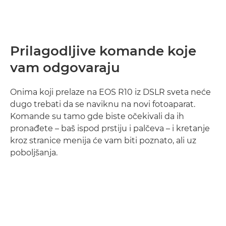
Prilagodljive komande koje
vam odgovaraju
Onima koji prelaze na EOS R10 iz DSLR sveta neće
dugo trebati da se naviknu na novi fotoaparat.
Komande su tamo gde biste očekivali da ih
pronađete – baš ispod prstiju i palčeva – i kretanje
kroz stranice menija će vam biti poznato, ali uz
poboljšanja.