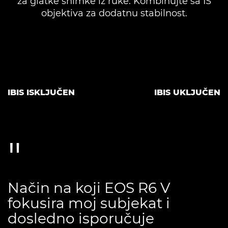
za glatke snimke iz ruke. Kombinujte sa IS
objektiva za dodatnu stabilnost.
IBIS ISKLJUČEN
IBIS UKLJUČEN
Način na koji EOS R6 V
fokusira moj subjekat i
dosledno isporučuje