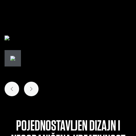
PRETHODNI SLAJD
SLEDEĆI SLAJD
POJEDNOSTAVLJEN DIZAJN I