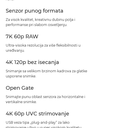
Senzor punog formata
Za visok kvalitet, kreativnu dubinu polja i
performanse pri slabom osvetljenju.
7K 60p RAW
Ultra-visoka rezolucija za više fleksibilnosti u
uređivanju.
4K 120p bez isecanja
Snimanje sa velikom brzinom kadrova za glatke
usporene snimke.
Open Gate
Snimajte punu oblast senzora za horizontalne i
vertikalne snimke.
4K 60p UVC strimovanje
USB veza tipa „plug-and-play“ za lako
strimovanje uživo u super visokom kvalitetu.