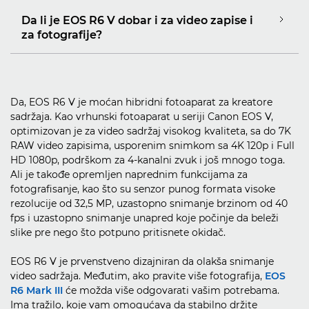
Da li je EOS R6 V dobar i za video zapise i
za fotografije?
Da, EOS R6 V je moćan hibridni fotoaparat za kreatore
sadržaja. Kao vrhunski fotoaparat u seriji Canon EOS V,
optimizovan je za video sadržaj visokog kvaliteta, sa do 7K
RAW video zapisima, usporenim snimkom sa 4K 120p i Full
HD 1080p, podrškom za 4-kanalni zvuk i još mnogo toga.
Ali je takođe opremljen naprednim funkcijama za
fotografisanje, kao što su senzor punog formata visoke
rezolucije od 32,5 MP, uzastopno snimanje brzinom od 40
fps i uzastopno snimanje unapred koje počinje da beleži
slike pre nego što potpuno pritisnete okidač.
EOS R6 V je prvenstveno dizajniran da olakša snimanje
video sadržaja. Međutim, ako pravite više fotografija,
EOS
R6 Mark III
će možda više odgovarati vašim potrebama.
Ima tražilo, koje vam omogućava da stabilno držite