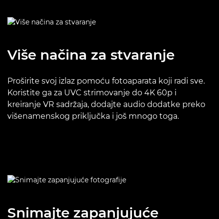
Više načina za stvaranje
Proširite svoj izlaz pomoću fotoaparata koji radi sve.
Koristite ga za UVC strimovanje do 4K 60p i
kreiranje VR sadržaja, dodajte audio dodatke preko
višenamenskog priključka i još mnogo toga.
Snimajte zapanjujuće