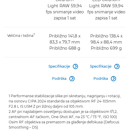
Light RAW 59,94
Light RAW 59,94
fps snimanje video
fps snimanje video
zapisa 1 sat
zapisa 1 sat
7
Veličina i težina
Približno 141,8 x
Približno 138,4 x
83,3 x 79,7 mm
98,4 x 88,4 mm
Približno 688 g
Približno 699 g
Specifikacije
Specifikacije


Podrška
Podrška


1 Performanse stabilizacije slike pri skretanju, naginjanju i rotaciji,
na osnovu CIPA 2024 standarda sa objektivom RF 24-105mm
F2.8 L IS USM Z pri žižnoj daljini od 105 mm.
2 AF pri najslabijem osvetljenju dostupan je sa objektivom f/1,2,
centralnom AF tačkom, One-Shot AF, na 23 °C / 73 °F, ISO 100)
Osim RF objektiva sa premazom za glađenje defokusa (Defocus
Smoothing – DS).