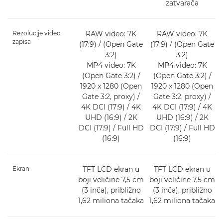
zatvarača
Rezolucije video
RAW video: 7K
RAW video: 7K
zapisa
(17:9) / (Open Gate
(17:9) / (Open Gate
3:2)
3:2)
MP4 video: 7K
MP4 video: 7K
(Open Gate 3:2) /
(Open Gate 3:2) /
1920 x 1280 (Open
1920 x 1280 (Open
Gate 3:2, proxy) /
Gate 3:2, proxy) /
4K DCI (17:9) / 4K
4K DCI (17:9) / 4K
UHD (16:9) / 2K
UHD (16:9) / 2K
DCI (17:9) / Full HD
DCI (17:9) / Full HD
(16:9)
(16:9)
Ekran
TFT LCD ekran u
TFT LCD ekran u
boji veličine 7,5 cm
boji veličine 7,5 cm
(3 inča), približno
(3 inča), približno
1,62 miliona tačaka
1,62 miliona tačaka