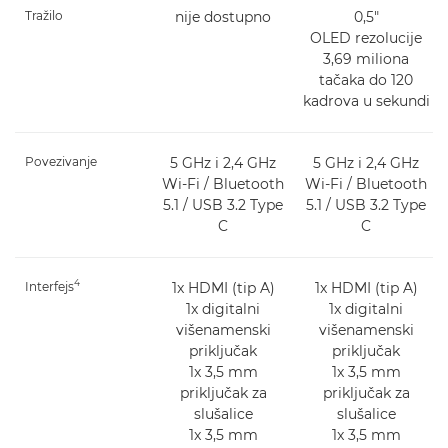
Tražilo
nije dostupno
0,5"
OLED rezolucije
3,69 miliona
tačaka do 120
kadrova u sekundi
Povezivanje
5 GHz i 2,4 GHz
5 GHz i 2,4 GHz
Wi-Fi / Bluetooth
Wi-Fi / Bluetooth
5.1 / USB 3.2 Type
5.1 / USB 3.2 Type
C
C
4
Interfejs
1x HDMI (tip A)
1x HDMI (tip A)
1x digitalni
1x digitalni
višenamenski
višenamenski
priključak
priključak
1x 3,5 mm
1x 3,5 mm
priključak za
priključak za
slušalice
slušalice
1x 3,5 mm
1x 3,5 mm