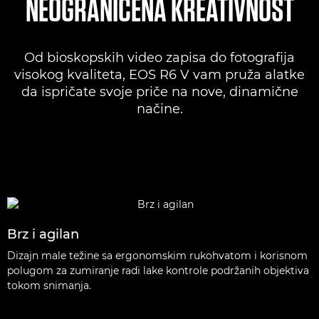
NEOGRANIČENA KREATIVNOST
Od bioskopskih video zapisa do fotografija
visokog kvaliteta, EOS R6 V vam pruža alatke
da ispričate svoje priče na nove, dinamične
načine.
Brz i agilan
Dizajn male težine sa ergonomskim rukohvatom i korisnom
polugom za zumiranje radi lake kontrole podržanih objektiva
tokom snimanja.