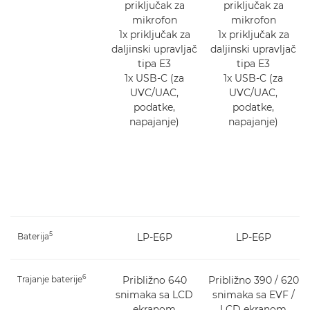
priključak za
priključak za
mikrofon
mikrofon
1x priključak za
1x priključak za
daljinski upravljač
daljinski upravljač
tipa E3
tipa E3
1x USB-C (za
1x USB-C (za
UVC/UAC,
UVC/UAC,
podatke,
podatke,
napajanje)
napajanje)
5
Baterija
LP-E6P
LP-E6P
6
Trajanje baterije
Približno 640
Približno 390 / 620
snimaka sa LCD
snimaka sa EVF /
ekranom
LCD ekranom