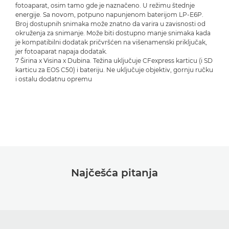
fotoaparat, osim tamo gde je naznačeno. U režimu štednje
energije. Sa novom, potpuno napunjenom baterijom LP-E6P.
Broj dostupnih snimaka može znatno da varira u zavisnosti od
okruženja za snimanje. Može biti dostupno manje snimaka kada
je kompatibilni dodatak pričvršćen na višenamenski priključak,
jer fotoaparat napaja dodatak.
7 Širina x Visina x Dubina. Težina uključuje CFexpress karticu (i SD
karticu za EOS C50) i bateriju. Ne uključuje objektiv, gornju ručku
i ostalu dodatnu opremu
Najčešća pitanja