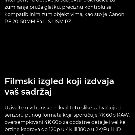
zumiranje pruža glatku, preciznu kontrolu sa
kompatibilnim zum objektivima, kao što je Canon
RF 20-50MM F4L IS USM PZ.
Filmski izgled koji izdvaja
vaš sadržaj
Uživajte u vrhunskom kvalitetu slike zahvaljujući
senzoru punog formata koji isporučuje 7K 60p RAW,
oversemplovani 4K 60p za dodatne detalje i velike
brzine kadrova do 120p u 4K ili 180p u 2K/Full HD