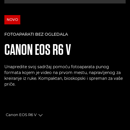
NOVO
FOTOAPARATI BEZ OGLEDALA
CANON
EOS R6 V
Unapredite svoj sadržaj pomoću fotoaparata punog
formata kojem je video na prvom mestu, napravljenog za
kreiranje iz ruke. Kompaktan, bioskopski i spreman za vaše
priče.
Canon EOS R6 V
Toggle breadcrumbs
Pregled