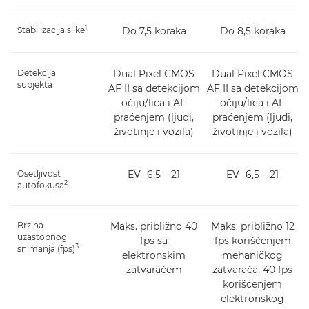
1
Stabilizacija slike
Do 7,5 koraka
Do 8,5 koraka
Detekcija
Dual Pixel CMOS
Dual Pixel CMOS
subjekta
AF II sa detekcijom
AF II sa detekcijom
očiju/lica i AF
očiju/lica i AF
praćenjem (ljudi,
praćenjem (ljudi,
životinje i vozila)
životinje i vozila)
Osetljivost
EV -6,5 – 21
EV -6,5 – 21
2
autofokusa
Brzina
Maks. približno 40
Maks. približno 12
uzastopnog
fps sa
fps korišćenjem
3
snimanja (fps)
elektronskim
mehaničkog
zatvaračem
zatvarača, 40 fps
korišćenjem
elektronskog