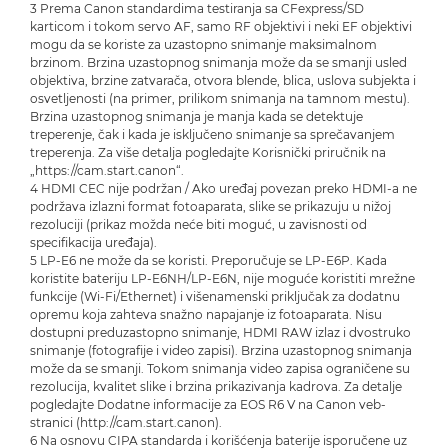
3 Prema Canon standardima testiranja sa CFexpress/SD
karticom i tokom servo AF, samo RF objektivi i neki EF objektivi
mogu da se koriste za uzastopno snimanje maksimalnom
brzinom. Brzina uzastopnog snimanja može da se smanji usled
objektiva, brzine zatvarača, otvora blende, blica, uslova subjekta i
osvetljenosti (na primer, prilikom snimanja na tamnom mestu).
Brzina uzastopnog snimanja je manja kada se detektuje
treperenje, čak i kada je isključeno snimanje sa sprečavanjem
treperenja. Za više detalja pogledajte Korisnički priručnik na
„https://cam.start.canon“.
4 HDMI CEC nije podržan / Ako uređaj povezan preko HDMI-a ne
podržava izlazni format fotoaparata, slike se prikazuju u nižoj
rezoluciji (prikaz možda neće biti moguć, u zavisnosti od
specifikacija uređaja).
5 LP-E6 ne može da se koristi. Preporučuje se LP-E6P. Kada
koristite bateriju LP-E6NH/LP-E6N, nije moguće koristiti mrežne
funkcije (Wi-Fi/Ethernet) i višenamenski priključak za dodatnu
opremu koja zahteva snažno napajanje iz fotoaparata. Nisu
dostupni preduzastopno snimanje, HDMI RAW izlaz i dvostruko
snimanje (fotografije i video zapisi). Brzina uzastopnog snimanja
može da se smanji. Tokom snimanja video zapisa ograničene su
rezolucija, kvalitet slike i brzina prikazivanja kadrova. Za detalje
pogledajte Dodatne informacije za EOS R6 V na Canon veb-
stranici (http://cam.start.canon).
6 Na osnovu CIPA standarda i korišćenja baterije isporučene uz