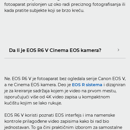
fotoaparat prislonjen uz oko radi preciznog fotografisanja ili
kada pratite subjekte koji se brzo kreću.
Da li je EOS R6 V Cinema EOS kamera?
Ne. EOS R6 V je fotoaparat bez ogledala serije Canon EOS V,
a ne Cinema EOS kamera. Deo je
EOS R sistema
i dizajniran
je za kreiranje sadržaja kojem je video na prvom mestu,
isporučujući više od 4K video zapisa u kompaktnom
kućištu kojim se lako rukuje.
EOS R6 V koristi poznati EOS interfejs i ima namenske
kontrole prilagođene video zapisima kako bi rad bio
jednostavan. To ga čini praktičnim izborom za samostalne