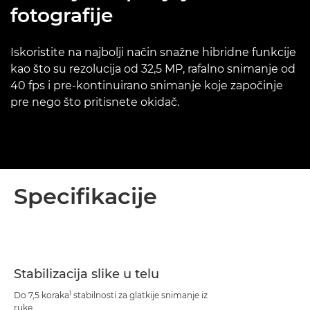
fotografije
Iskoristite na najbolji način snažne hibridne funkcije
kao što su rezolucija od 32,5 MP, rafalno snimanje od
40 fps i pre-kontinuirano snimanje koje započinje
pre nego što pritisnete okidač.
Specifikacije
Stabilizacija slike u telu
1
Do 7,5 koraka
stabilnosti za glatkije snimanje iz
ruke.