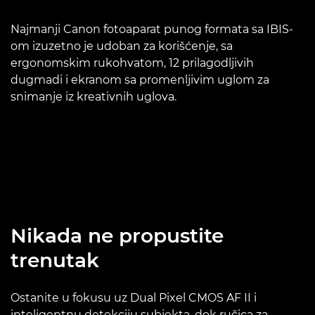
Najmanji Canon fotoaparat punog formata sa IBIS-
om izuzetno je udoban za korišćenje, sa
ergonomskim rukohvatom, 12 prilagodljivih
dugmadi i ekranom sa promenljivim uglom za
snimanje iz kreativnih uglova.
Nikada ne propustite
trenutak
Ostanite u fokusu uz Dual Pixel CMOS AF II i
inteligentnu detekciju subjekta, dok ručica za