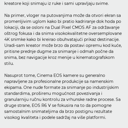
kreatore koji snimaju iz ruke i sami upravljaju svime.
Na primer, vloger na putovanjima može da otvori ekran sa
promenljivim uglom kako bi pratio kadriranje dok hoda po
lokaciji, da se osloni na Dual Pixel CMOS AF za održavanje
oštrog fokusa i da snima visokokvalitetne oversemplovane
4K snimke kako bi kreirao obuhvatajući prikaz destinacije.
Uradi-sam kreator može brzo da postavi opremu kod kuće,
pritisne prednje dugme za snimanje i odmah počne da
snima, bez navigacije kroz menije u kinematografskom
stilu.
Nasuprot tome, Cinema EOS kamere su generalno
napravljene za profesionalne produkcije sa namenskim
ekipama. One nude formate za snimanje po industrijskim
standardima, proširenu mogućnost povezivanja i
granularniju ručnu kontrolu za vrhunske radne procese. Sa
druge strane, EOS R6 V se fokusira na to da pomogne
samostalnim snimateljima da brzo postignu rezultate
visokog kvaliteta i podele sadržaj na više platformi.