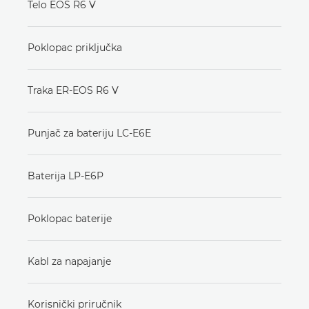
Telo EOS R6 V
Poklopac priključka
Traka ER-EOS R6 V
Punjač za bateriju LC-E6E
Baterija LP-E6P
Poklopac baterije
Kabl za napajanje
Korisnički priručnik