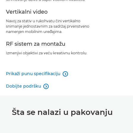
Vertikalni video
Navoj za stativ u rukohvatu čini vertikalno
snimanje jednostavnim za sadržaj prvenstveno
namenjen mobilnim uređajima.
RF sistem za montažu
Izmenjivi objektivi za veću kreativnu kontrolu.
Prikaži punu specifikaciju

Dobijte podršku

Šta se nalazi u pakovanju